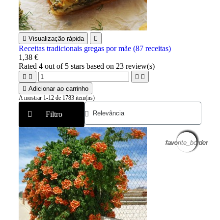

Visualização rápida

Receitas tradicionais gregas por mãe (87 receitas)
1,38 €
Rated
4
out of 5 stars based on
23
review(s)





Adicionar ao carrinho
A mostrar 1-12 de 1783 item(ns)
Filtro
favorite_border
favorite_border
favorite_border
favorite_border
favorite_border
favorite_border
favorite_border
favorite_border
favorite_border
favorite_border
favorite_border
favorite_border