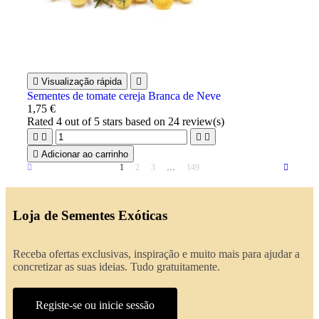

Visualização rápida

Sementes de tomate cereja Branca de Neve
1,75 €
Rated
4
out of 5 stars based on
24
review(s)





Adicionar ao carrinho
1
2
3
…
149
Loja de Sementes Exóticas
Receba ofertas exclusivas, inspiração e muito mais para ajudar a
concretizar as suas ideias. Tudo gratuitamente.
Registe-se ou inicie sessão