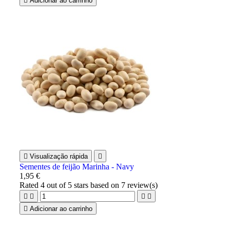

Adicionar ao carrinho

Visualização rápida

Sementes de feijão Marinha - Navy
1,95 €
Rated
4
out of 5 stars based on
7
review(s)





Adicionar ao carrinho