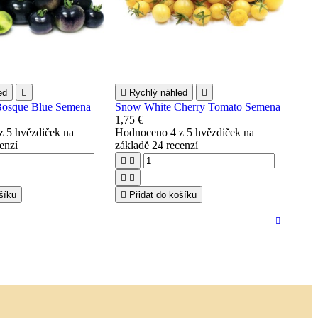
ed


Rychlý náhled

Bosque Blue Semena
Snow White Cherry Tomato Semena
1,75 €
z 5 hvězdiček na
Hodnoceno
4
z 5 hvězdiček na
enzí
základě
24
recenzí




šíku

Přidat do košíku