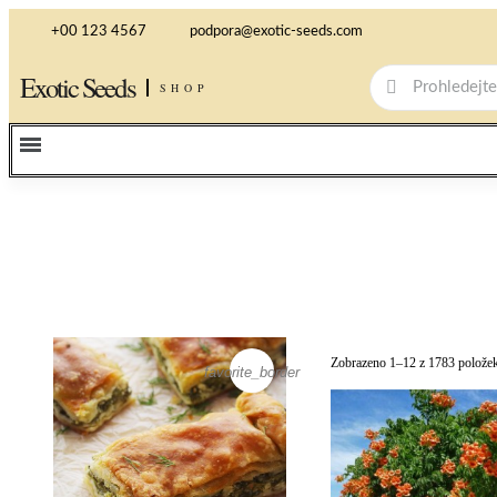
+00 123 4567
podpora@exotic-seeds.com
Exotic Seeds
SHOP
Zobrazeno 1–12 z 1783 polože
favorite_border