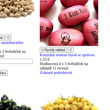
ed

u námořnického

Rychlý náhled

z 5 hvězdiček na
Kouzelná semena fazolí se zprávou
nzí
1,55 €
Hodnoceno
4
z 5 hvězdiček na
základě
11
recenzí
Zobrazit podrobnosti
šíku