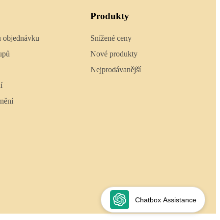
Produkty
u objednávku
Snížené ceny
upů
Nové produkty
Nejprodávanější
í
nění
Chatbox Assistance