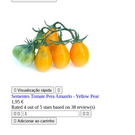

Visualização rápida

Sementes Tomate Pera Amarelo - Yellow Pear
1,95 €
Rated
4
out of 5 stars based on
38
review(s)





Adicionar ao carrinho