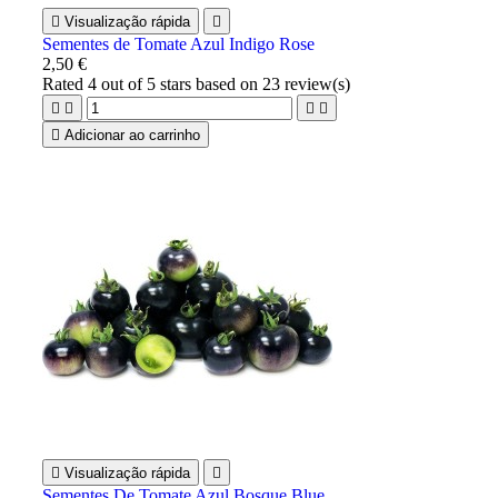

Visualização rápida

Sementes de Tomate Azul Indigo Rose
2,50 €
Rated
4
out of 5 stars based on
23
review(s)





Adicionar ao carrinho

Visualização rápida

Sementes De Tomate Azul Bosque Blue