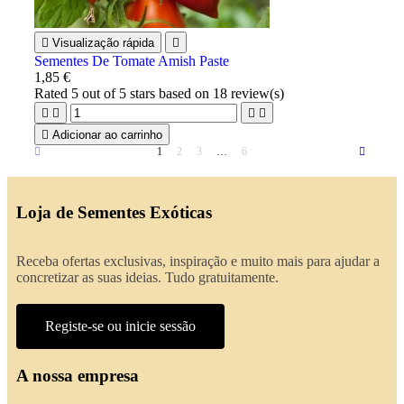

Visualização rápida

Sementes De Tomate Amish Paste
1,85 €
Rated
5
out of 5 stars based on
18
review(s)





Adicionar ao carrinho
1
2
3
…
6
Loja de Sementes Exóticas
Receba ofertas exclusivas, inspiração e muito mais para ajudar a
concretizar as suas ideias. Tudo gratuitamente.
Registe-se ou inicie sessão
A nossa empresa