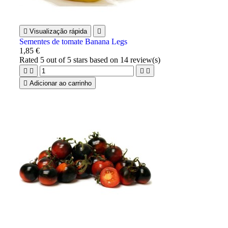

Visualização rápida

Sementes de tomate Banana Legs
1,85 €
Rated
5
out of 5 stars based on
14
review(s)





Adicionar ao carrinho