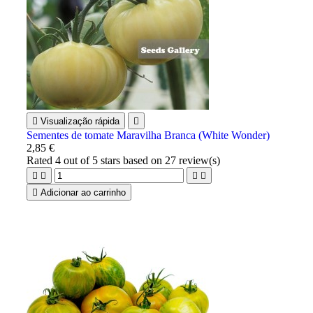

Visualização rápida

Sementes de tomate Maravilha Branca (White Wonder)
2,85 €
Rated
4
out of 5 stars based on
27
review(s)





Adicionar ao carrinho