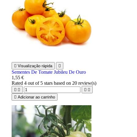

Visualização rápida

Sementes De Tomate Jubileu De Ouro
1,55 €
Rated
4
out of 5 stars based on
20
review(s)





Adicionar ao carrinho