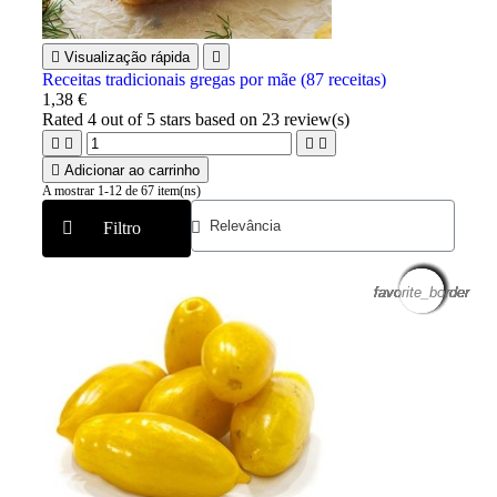

Visualização rápida

Receitas tradicionais gregas por mãe (87 receitas)
1,38 €
Rated
4
out of 5 stars based on
23
review(s)





Adicionar ao carrinho
A mostrar 1-12 de 67 item(ns)
Filtro
favorite_border
favorite_border
favorite_border
favorite_border
favorite_border
favorite_border
favorite_border
favorite_border
favorite_border
favorite_border
favorite_border
favorite_border