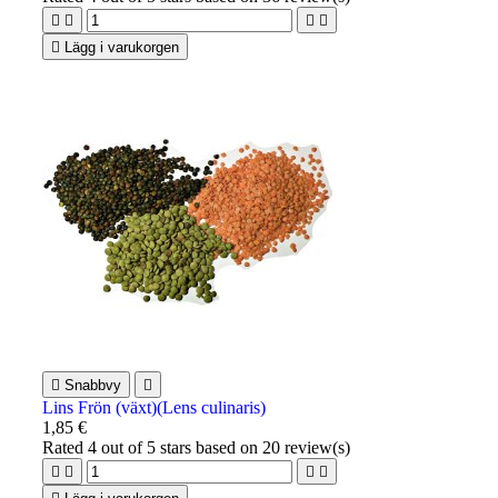





Lägg i varukorgen

Snabbvy

Lins Frön (växt)(Lens culinaris)
1,85 €
Rated
4
out of 5 stars based on
20
review(s)



