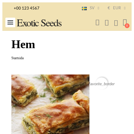
SV
€
EUR
+00 123 4567
Exotic Seeds
Hem
Startsida
favorite_border