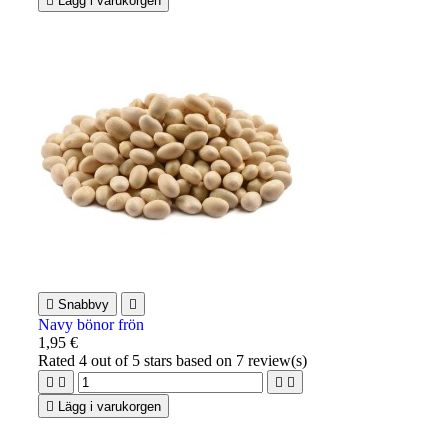

Lägg i varukorgen

Snabbvy

Navy bönor frön
1,95 €
Rated
4
out of 5 stars based on
7
review(s)





Lägg i varukorgen