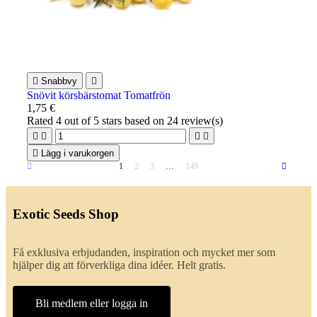

Snabbvy

Snövit körsbärstomat Tomatfrön
1,75 €
Rated
4
out of 5 stars based on
24
review(s)





Lägg i varukorgen
1
2
3
…
149
Exotic Seeds Shop
Få exklusiva erbjudanden, inspiration och mycket mer som
hjälper dig att förverkliga dina idéer. Helt gratis.
Bli medlem eller logga in