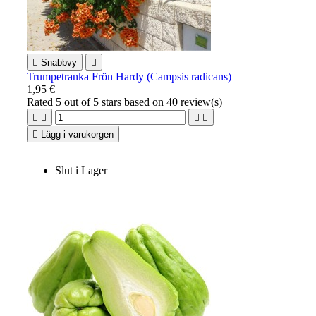

Snabbvy

Trumpetranka Frön Hardy (Campsis radicans)
1,95 €
Rated
5
out of 5 stars based on
40
review(s)





Lägg i varukorgen
Slut i Lager