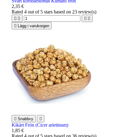
Svart körsbärstomat Kumato frön
2,35 €
Rated
4
out of 5 stars based on
23
review(s)





Lägg i varukorgen

Snabbvy

Kikärt Frön (Cicer arietinum)
1,85 €
Rated
4
out of 5 stars based on
36
review(s)