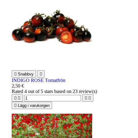

Snabbvy

INDIGO ROSE Tomatfrön
2,50 €
Rated
4
out of 5 stars based on
23
review(s)





Lägg i varukorgen