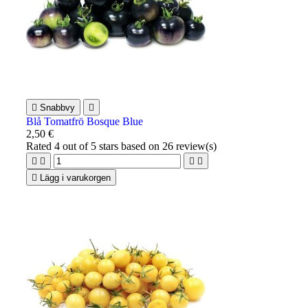

Snabbvy

Blå Tomatfrö Bosque Blue
2,50 €
Rated
4
out of 5 stars based on
26
review(s)





Lägg i varukorgen