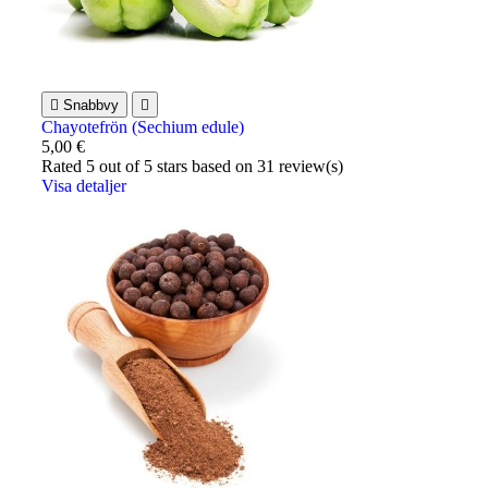

Snabbvy

Chayotefrön (Sechium edule)
5,00 €
Rated
5
out of 5 stars based on
31
review(s)
Visa detaljer