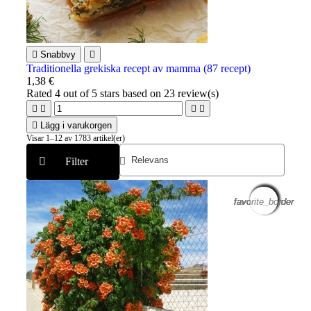

Snabbvy

Traditionella grekiska recept av mamma (87 recept)
1,38 €
Rated
4
out of 5 stars based on
23
review(s)





Lägg i varukorgen
Visar 1–12 av 1783 artikel(er)
Filter
favorite_border
favorite_border
favorite_border
favorite_border
favorite_border
favorite_border
favorite_border
favorite_border
favorite_border
favorite_border
favorite_border
favorite_border