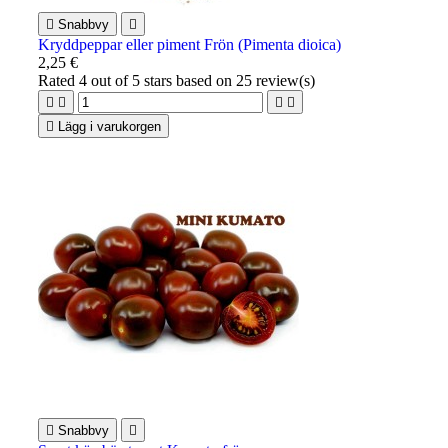

Snabbvy

Kryddpeppar eller piment Frön (Pimenta dioica)
2,25 €
Rated
4
out of 5 stars based on
25
review(s)





Lägg i varukorgen

Snabbvy
