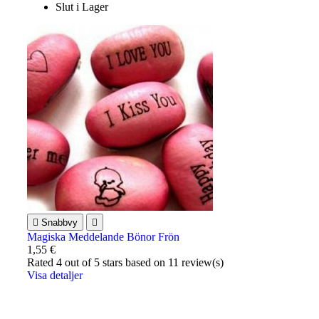
Slut i Lager

Snabbvy

Magiska Meddelande Bönor Frön
1,55 €
Rated
4
out of 5 stars based on
11
review(s)
Visa detaljer