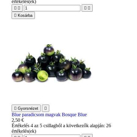
értékelés(ek)





Kosárba

Gyorsnézet

Blue paradicsom magvak Bosque Blue
2,50 €
Értékelés
4
az 5 csillagból a következők alapján:
26
értékelés(ek)