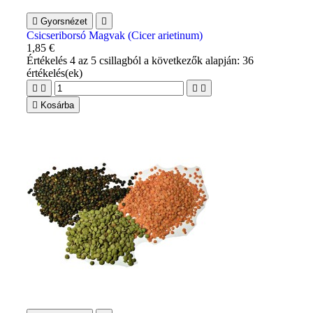

Gyorsnézet

Csicseriborsó Magvak (Cicer arietinum)
1,85 €
Értékelés
4
az 5 csillagból a következők alapján:
36
értékelés(ek)





Kosárba