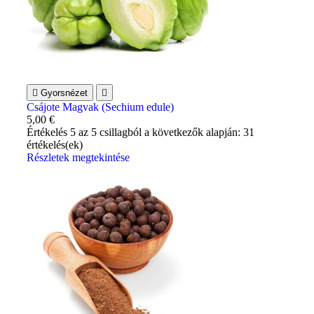

Gyorsnézet

Csájote Magvak (Sechium edule)
5,00 €
Értékelés
5
az 5 csillagból a következők alapján:
31
értékelés(ek)
Részletek megtekintése