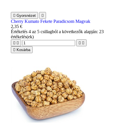

Gyorsnézet

Cherry Kumato Fekete Paradicsom Magvak
2,35 €
Értékelés
4
az 5 csillagból a következők alapján:
23
értékelés(ek)





Kosárba