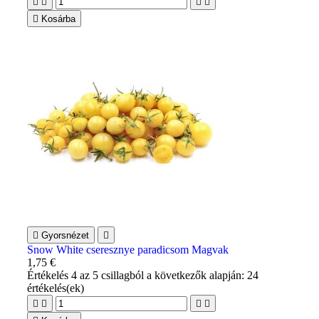





Kosárba

Gyorsnézet

Snow White cseresznye paradicsom Magvak
1,75 €
Értékelés
4
az 5 csillagból a következők alapján:
24
értékelés(ek)



