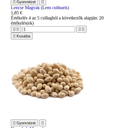

Gyorsnézet

Lencse Magvak (Lens culinaris)
1,85 €
Értékelés
4
az 5 csillagból a következők alapján:
20
értékelés(ek)





Kosárba

Gyorsnézet
