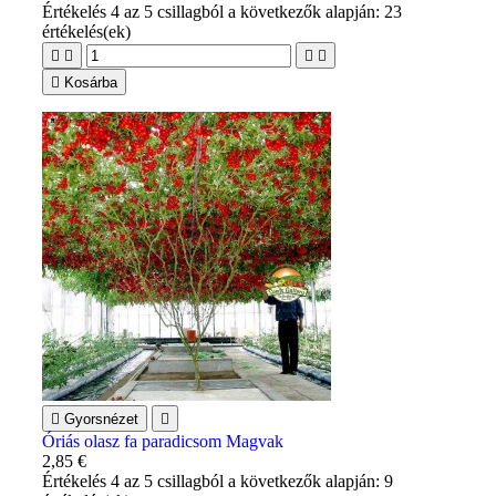
Értékelés
4
az 5 csillagból a következők alapján:
23
értékelés(ek)





Kosárba

Gyorsnézet

Óriás olasz fa paradicsom Magvak
2,85 €
Értékelés
4
az 5 csillagból a következők alapján:
9