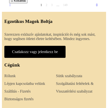

Kosárba
1
2
3
…
149
Egzotikus Magok Boltja
Szerezzen exkluzív ajánlatokat, inspirációt és még sok mást,
hogy segítsen ötletei életre keltésében. Mindez ingyenes.
Csatlakozz vagy jelentkezz be
Cégünk
Rólunk
Sütik szabályzata
Lépjen kapcsolatba velünk
Szolgáltatási feltételek &
Szállítás - Fizetés
Visszatérítési szabályzat
Biztonságos fizetés