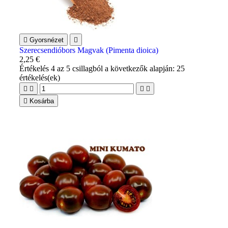

Gyorsnézet

Szerecsendióbors Magvak (Pimenta dioica)
2,25 €
Értékelés
4
az 5 csillagból a következők alapján:
25
értékelés(ek)





Kosárba