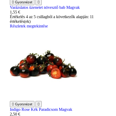

Gyorsnézet

Varázslatos üzenetet növesztő bab Magvak
1,55 €
Értékelés
4
az 5 csillagból a következők alapján:
11
értékelés(ek)
Részletek megtekintése

Gyorsnézet

Indigo Rose Kék Paradicsom Magvak
2,50 €