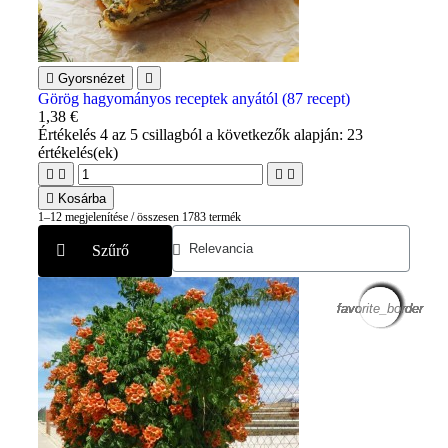

Gyorsnézet

Görög hagyományos receptek anyától (87 recept)
1,38 €
Értékelés
4
az 5 csillagból a következők alapján:
23
értékelés(ek)





Kosárba
1–12 megjelenítése / összesen 1783 termék
Szűrő
favorite_border
favorite_border
favorite_border
favorite_border
favorite_border
favorite_border
favorite_border
favorite_border
favorite_border
favorite_border
favorite_border
favorite_border