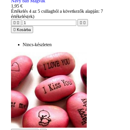
Navy bab Magvak
1,95 €
Értékelés
4
az 5 csillagból a következők alapján:
7
értékelés(ek)





Kosárba
Nincs-készleten