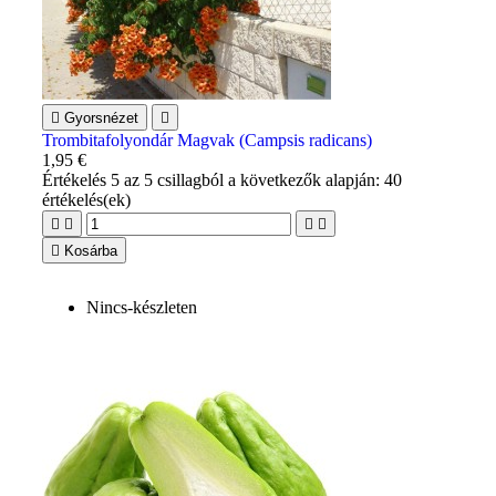

Gyorsnézet

Trombitafolyondár Magvak (Campsis radicans)
1,95 €
Értékelés
5
az 5 csillagból a következők alapján:
40
értékelés(ek)





Kosárba
Nincs-készleten