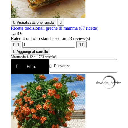

Visualizzazione rapida

Ricette tradizionali greche di mamma (87 ricette)
1,38 €
Rated
4
out of 5 stars based on
23
review(s)





Aggiungi al carrello
Mostrando 1-12 di 1783 articolo/i
Filtro
favorite_border
favorite_border
favorite_border
favorite_border
favorite_border
favorite_border
favorite_border
favorite_border
favorite_border
favorite_border
favorite_border
favorite_border