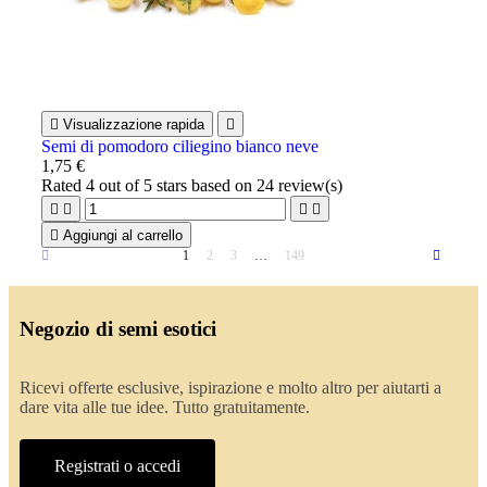

Visualizzazione rapida

Semi di pomodoro ciliegino bianco neve
1,75 €
Rated
4
out of 5 stars based on
24
review(s)





Aggiungi al carrello
1
2
3
…
149
Negozio di semi esotici
Ricevi offerte esclusive, ispirazione e molto altro per aiutarti a
dare vita alle tue idee. Tutto gratuitamente.
Registrati o accedi