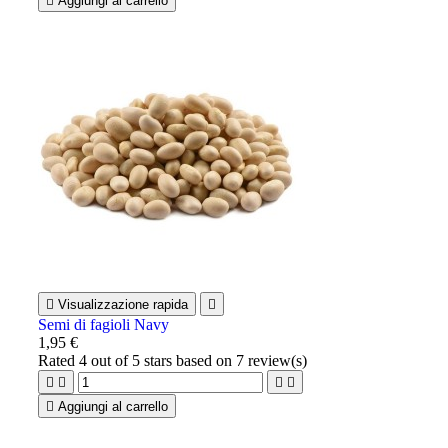

Aggiungi al carrello

Visualizzazione rapida

Semi di fagioli Navy
1,95 €
Rated
4
out of 5 stars based on
7
review(s)





Aggiungi al carrello