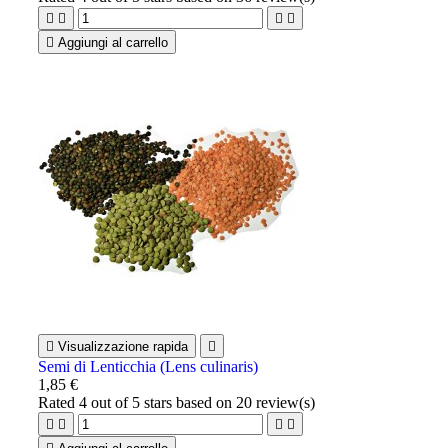





Aggiungi al carrello

Visualizzazione rapida

Semi di Lenticchia (Lens culinaris)
1,85 €
Rated
4
out of 5 stars based on
20
review(s)



