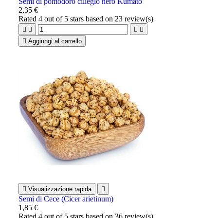
Semi di pomodoro ciliegio nero Kumato
2,35 €
Rated
4
out of 5 stars based on
23
review(s)





Aggiungi al carrello

Visualizzazione rapida

Semi di Cece (Cicer arietinum)
1,85 €
Rated
4
out of 5 stars based on
36
review(s)