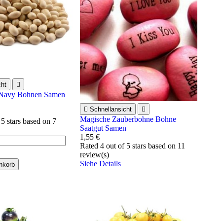
cht

 Navy Bohnen Samen

Schnellansicht

Magische Zauberbohne Bohne
 5 stars based on
7
Saatgut Samen
1,55 €
Rated
4
out of 5 stars based on
11
review(s)
Siehe Details
nkorb