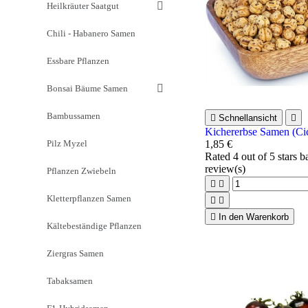
Heilkräuter Saatgut
Chili - Habanero Samen
Essbare Pflanzen
Bonsai Bäume Samen
Bambussamen

Schnellansicht

Kichererbse Samen (Cic
Pilz Myzel
1,85 €
Rated
4
out of 5 stars 
review(s)
Pflanzen Zwiebeln


Kletterpflanzen Samen



In den Warenkorb
Kältebeständige Pflanzen
Ziergras Samen
Tabaksamen