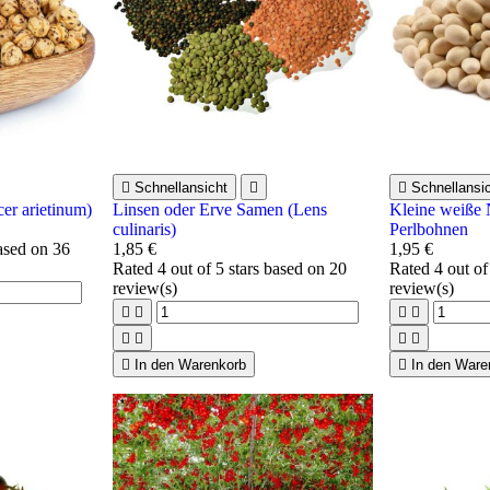

Schnellansicht


Schnellansi
er arietinum)
Linsen oder Erve Samen (Lens
Kleine weiße
culinaris)
Perlbohnen
based on
36
1,85 €
1,95 €
Rated
4
out of 5 stars based on
20
Rated
4
out of
review(s)
review(s)









In den Warenkorb

In den Ware