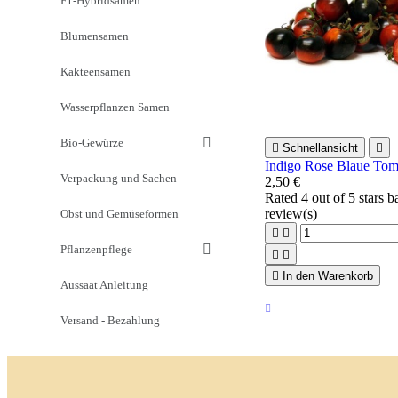
F1-Hybridsamen
Blumensamen
Kakteensamen
Wasserpflanzen Samen
Bio-Gewürze

Schnellansicht

Indigo Rose Blaue To
Verpackung und Sachen
2,50 €
Rated
4
out of 5 stars 
review(s)
Obst und Gemüseformen


Pflanzenpflege



In den Warenkorb
Aussaat Anleitung
Versand - Bezahlung