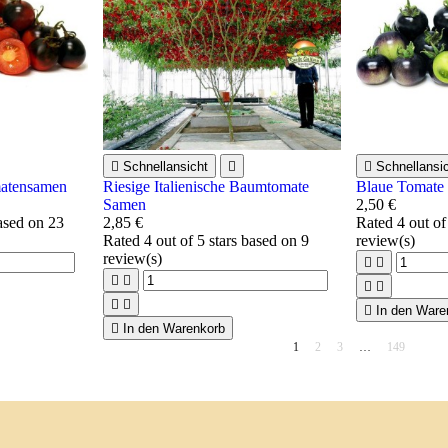

Schnellansicht


Schnellansi
matensamen
Riesige Italienische Baumtomate
Blaue Tomate
Samen
2,50 €
based on
23
2,85 €
Rated
4
out of
Rated
4
out of 5 stars based on
9
review(s)
review(s)









In den Ware

In den Warenkorb
1
2
3
…
149