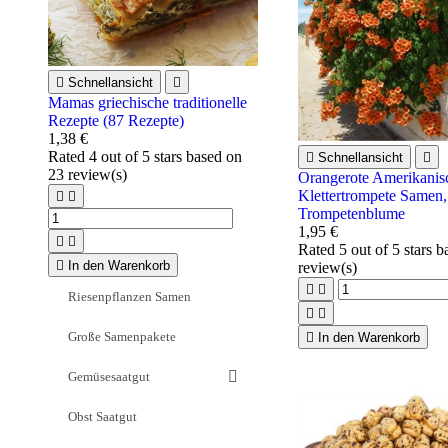

Schnellansicht

Mamas griechische traditionelle
Rezepte (87 Rezepte)
1,38 €
Rated
4
out of 5 stars based on

Schnellansicht

23
review(s)
Orangerote Amerikanis
Klettertrompete Samen,


Trompetenblume
1,95 €


Rated
5
out of 5 stars 

In den Warenkorb
review(s)


Riesenpflanzen Samen


Große Samenpakete

In den Warenkorb
Gemüsesaatgut
Obst Saatgut