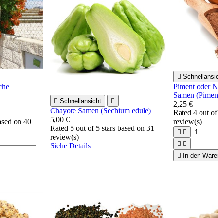

Schnellansi
che
Piment oder N
Samen (Piment

Schnellansicht

2,25 €
Chayote Samen (Sechium edule)
Rated
4
out of
5,00 €
based on
40
review(s)
Rated
5
out of 5 stars based on
31


review(s)


Siehe Details

In den Ware