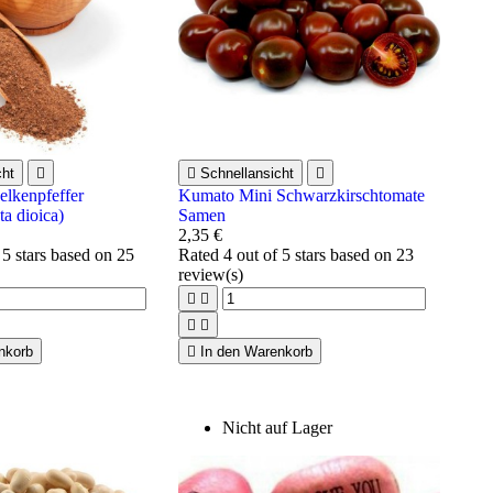
cht


Schnellansicht

elkenpfeffer
Kumato Mini Schwarzkirschtomate
a dioica)
Samen
2,35 €
 5 stars based on
25
Rated
4
out of 5 stars based on
23
review(s)




nkorb

In den Warenkorb
Nicht auf Lager