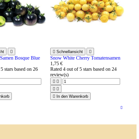
cht


Schnellansicht

 Samen Bosque Blue
Snow White Cherry Tomatensamen
1,75 €
 5 stars based on
26
Rated
4
out of 5 stars based on
24
review(s)




nkorb

In den Warenkorb