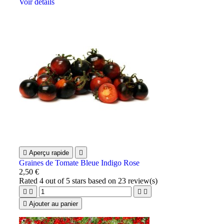
Voir détails

Aperçu rapide

Graines de Tomate Bleue Indigo Rose
2,50 €
Rated
4
out of 5 stars based on
23
review(s)





Ajouter au panier