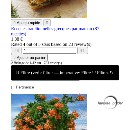

Aperçu rapide

Recettes traditionnelles grecques par maman (87
recettes)
1,38 €
Rated
4
out of 5 stars based on
23
review(s)





Ajouter au panier
Affichage de 1-12 sur 1783 article(s)
Filtre (verb: filtrer — imperative: Filtre ! / Filtrez !)
favorite_border
favorite_border
favorite_border
favorite_border
favorite_border
favorite_border
favorite_border
favorite_border
favorite_border
favorite_border
favorite_border
favorite_border