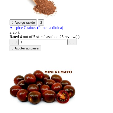

Aperçu rapide

Allspice Graines (Pimenta dioica)
2,25 €
Rated
4
out of 5 stars based on
25
review(s)





Ajouter au panier