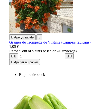

Aperçu rapide

Graines de Trompette de Virginie (Campsis radicans)
1,95 €
Rated
5
out of 5 stars based on
40
review(s)





Ajouter au panier
Rupture de stock