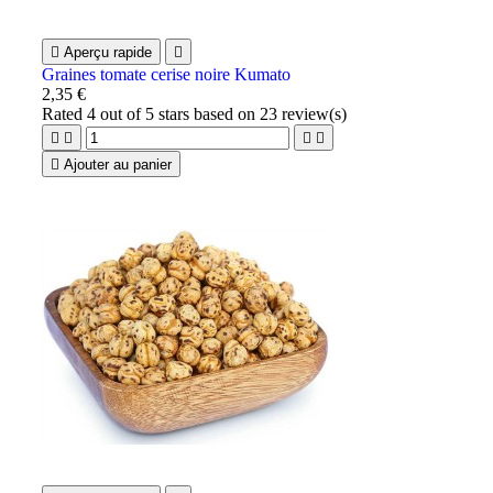

Aperçu rapide

Graines tomate cerise noire Kumato
2,35 €
Rated
4
out of 5 stars based on
23
review(s)





Ajouter au panier