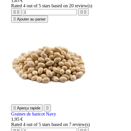
1,85 €
Rated
4
out of 5 stars based on
20
review(s)





Ajouter au panier

Aperçu rapide

Graines de haricot Navy
1,95 €
Rated
4
out of 5 stars based on
7
review(s)



