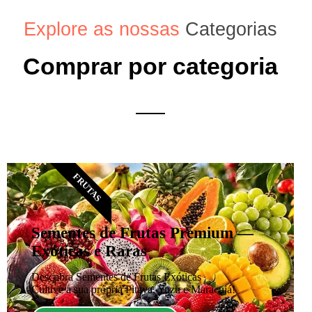
Explore as nossas
Categorias
Comprar por categoria
FRUTAS
Sementes de Frutas Premium —
Exóticas e Raras
Descubra Sementes de Frutas Exóticas
Cultive a sua própria Pitaya, Yuzu e Maracujá!