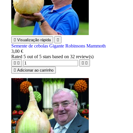

Visualização rápida

Semente de cebolas Gigante Robinsons Mammoth
3,00 €
Rated
5
out of 5 stars based on
32
review(s)





Adicionar ao carrinho