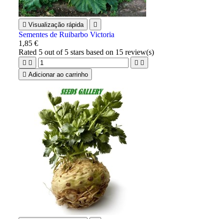

Visualização rápida

Sementes de Ruibarbo Victoria
1,85 €
Rated
5
out of 5 stars based on
15
review(s)





Adicionar ao carrinho