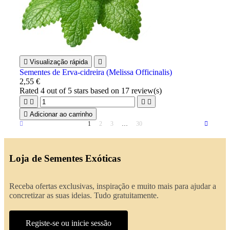

Visualização rápida

Sementes de Erva-cidreira (Melissa Officinalis)
2,55 €
Rated
4
out of 5 stars based on
17
review(s)





Adicionar ao carrinho
1
2
3
…
30
Loja de Sementes Exóticas
Receba ofertas exclusivas, inspiração e muito mais para ajudar a
concretizar as suas ideias. Tudo gratuitamente.
Registe-se ou inicie sessão