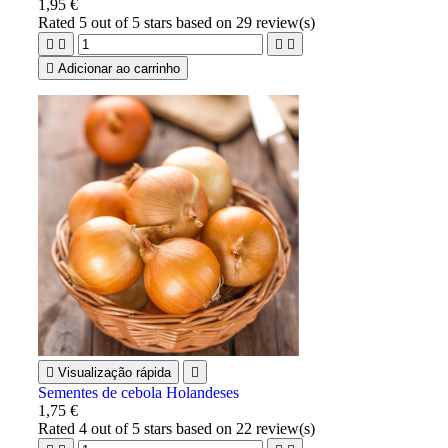
1,95 €
Rated
5
out of 5 stars based on
29
review(s)





Adicionar ao carrinho

Visualização rápida

Sementes de cebola Holandeses
1,75 €
Rated
4
out of 5 stars based on
22
review(s)