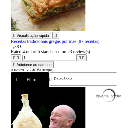

Visualização rápida

Receitas tradicionais gregas por mãe (87 receitas)
1,38 €
Rated
4
out of 5 stars based on
23
review(s)





Adicionar ao carrinho
A mostrar 1-12 de 351 item(ns)
Filtro
favorite_border
favorite_border
favorite_border
favorite_border
favorite_border
favorite_border
favorite_border
favorite_border
favorite_border
favorite_border
favorite_border
favorite_border