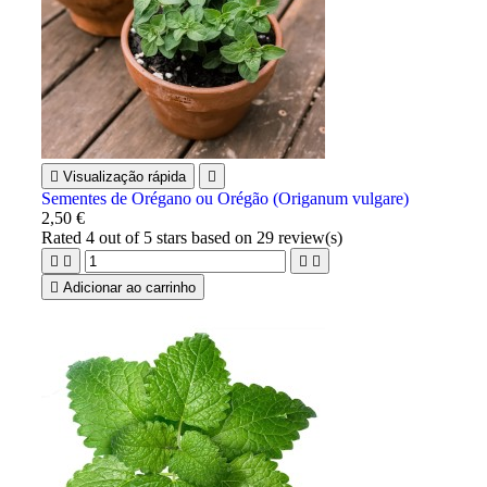

Visualização rápida

Sementes de Orégano ou Orégão (Origanum vulgare)
2,50 €
Rated
4
out of 5 stars based on
29
review(s)





Adicionar ao carrinho