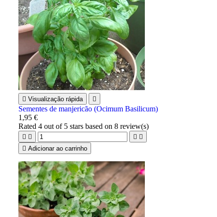

Visualização rápida

Sementes de manjericão (Ocimum Basilicum)
1,95 €
Rated
4
out of 5 stars based on
8
review(s)





Adicionar ao carrinho