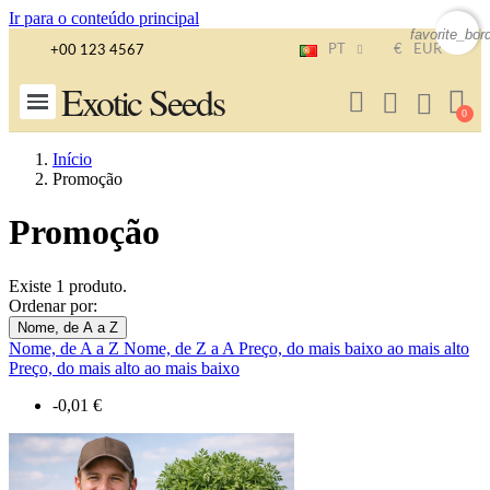
Ir para o conteúdo principal
favorite_bor
PT
€
EUR
+00 123 4567
Exotic Seeds
Início
Promoção
Promoção
Existe 1 produto.
Ordenar por:
Nome, de A a Z
Nome, de A a Z
Nome, de Z a A
Preço, do mais baixo ao mais alto
Preço, do mais alto ao mais baixo
-0,01 €