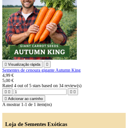

Visualização rápida

Sementes de cenoura gigante Autumn King
4,99 €
5,00 €
Rated
4
out of 5 stars based on
34
review(s)





Adicionar ao carrinho
A mostrar 1-1 de 1 item(ns)
Loja de Sementes Exóticas