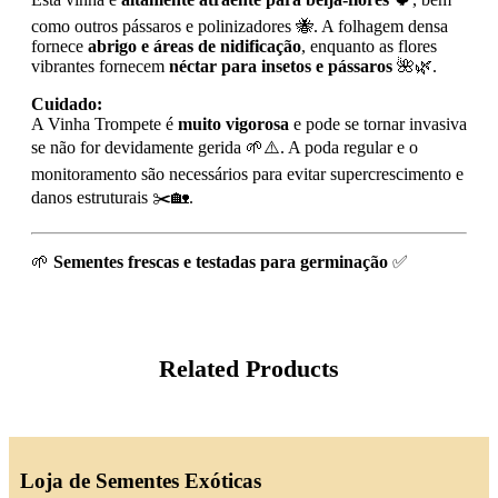
como outros pássaros e polinizadores 🐝. A folhagem densa
fornece
abrigo e áreas de nidificação
, enquanto as flores
vibrantes fornecem
néctar para insetos e pássaros
🌺🌿.
Cuidado:
A Vinha Trompete é
muito vigorosa
e pode se tornar invasiva
se não for devidamente gerida 🌱⚠️. A poda regular e o
monitoramento são necessários para evitar supercrescimento e
danos estruturais ✂️🏡.
🌱
Sementes frescas e testadas para germinação
✅
Related Products
Loja de Sementes Exóticas