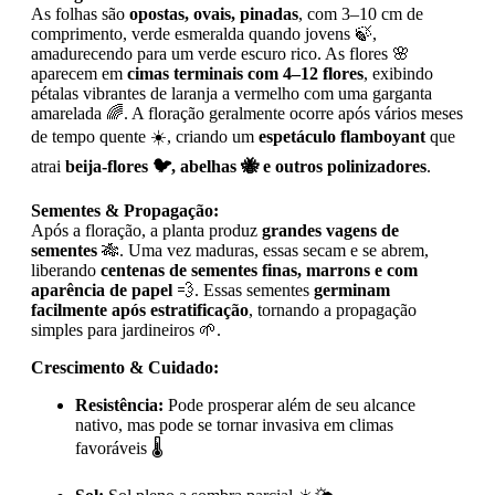
As folhas são
opostas, ovais, pinadas
, com 3–10 cm de
comprimento, verde esmeralda quando jovens 🍃,
amadurecendo para um verde escuro rico. As flores 🌸
aparecem em
cimas terminais com 4–12 flores
, exibindo
pétalas vibrantes de laranja a vermelho com uma garganta
amarelada 🌈. A floração geralmente ocorre após vários meses
de tempo quente ☀️, criando um
espetáculo flamboyant
que
atrai
beija-flores 🐦, abelhas 🐝 e outros polinizadores
.
Sementes & Propagação:
Após a floração, a planta produz
grandes vagens de
sementes
🎋. Uma vez maduras, essas secam e se abrem,
liberando
centenas de sementes finas, marrons e com
aparência de papel
💨. Essas sementes
germinam
facilmente após estratificação
, tornando a propagação
simples para jardineiros 🌱.
Crescimento & Cuidado:
Resistência:
Pode prosperar além de seu alcance
nativo, mas pode se tornar invasiva em climas
favoráveis 🌡️