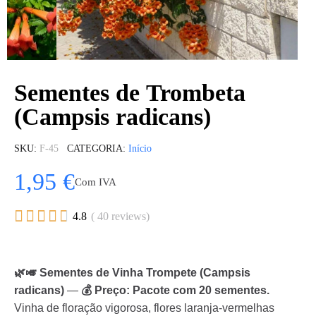
Sementes de Trombeta
(Campsis radicans)
SKU
F-45
CATEGORIA
Início
1,95 €
Com IVA





4.8
( 40 reviews)
🌿🎺 Sementes de Vinha Trompete (Campsis
radicans)
—
💰 Preço: Pacote com 20 sementes.
Vinha de floração vigorosa, flores laranja-vermelhas