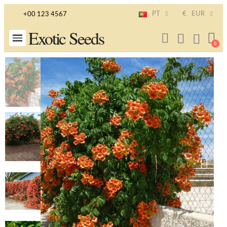
PT
€
EUR
+00 123 4567
Exotic Seeds