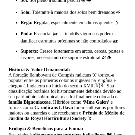
Sol:
Sol pleno a sombra parcial ☀️🌤️
Solo:
Tolerante à maioria dos solos bem drenados 🌱
Rega:
Regular, especialmente em climas quentes 💧
Poda:
Essencial ✂️ — tendrils vigorosos podem
danificar estruturas próximas se não controlados 🏡
Suporte:
Cresce fortemente em arcos, cercas, postes e
árvores, necessitando de suporte estrutural 🌿🪵
História & Valor Ornamental:
A floração flamboyant de Campsis radicans 🌸 tornou-a
popular entre os primeiros colonos ingleses na Virgínia e
chegou à Inglaterra no início do século XVII 🇬🇧. Sua
classificação botânica foi historicamente debatida devido ao
seu patrimônio subtropical, mas foi finalmente colocada na
família Bignoniaceae
. Híbridos como
‘Mme Galen’
e
formas como
C. radicans f. flava
foram cultivados por flores
maiores ou amarelas e até receberam o
Prêmio de Mérito de
Jardim da Royal Horticultural Society
🏅.
Ecologia & Benefícios para a Fauna:
Esta vinha é
altamente atraente para beija-flores 🐦
, bem