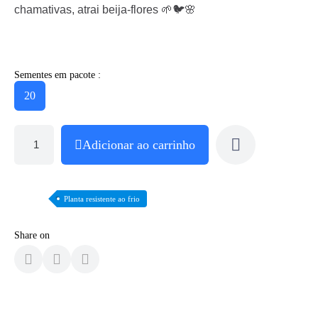
chamativas, atrai beija-flores 🌱🐦🌸
Sementes em pacote :
20
Adicionar ao carrinho
Planta resistente ao frio
Share on