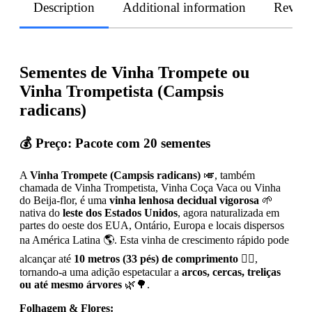
Description
Additional information
Revie
Sementes de Vinha Trompete ou
Vinha Trompetista (Campsis
radicans)
💰 Preço:
Pacote com 20 sementes
A
Vinha Trompete (Campsis radicans)
🎺, também
chamada de Vinha Trompetista, Vinha Coça Vaca ou Vinha
do Beija-flor, é uma
vinha lenhosa decidual vigorosa
🌱
nativa do
leste dos Estados Unidos
, agora naturalizada em
partes do oeste dos EUA, Ontário, Europa e locais dispersos
na América Latina 🌎. Esta vinha de crescimento rápido pode
alcançar até
10 metros (33 pés) de comprimento
🧗‍♂️,
tornando-a uma adição espetacular a
arcos, cercas, treliças
ou até mesmo árvores
🌿🌳.
Folhagem & Flores: