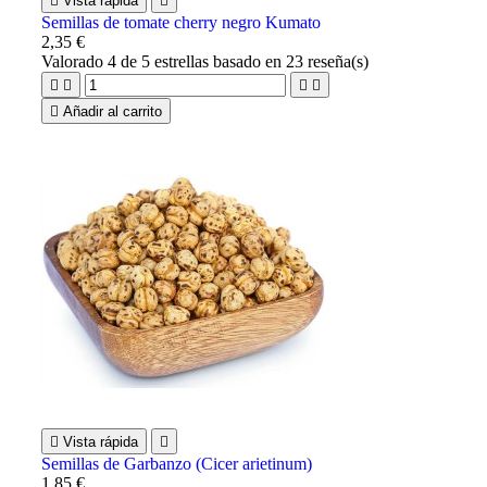

Vista rápida

Semillas de tomate cherry negro Kumato
2,35 €
Valorado
4
de 5 estrellas basado en
23
reseña(s)





Añadir al carrito

Vista rápida

Semillas de Garbanzo (Cicer arietinum)
1,85 €