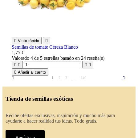

Vista rápida

Semillas de tomate Cereza Blanco
1,75 €
Valorado
4
de 5 estrellas basado en
24
reseña(s)





Añadir al carrito
1
2
3
…
149
Tienda de semillas exóticas
Recibe ofertas exclusivas, inspiración y mucho más para
ayudarte a hacer realidad tus ideas. Todo gratis.
Regístrate