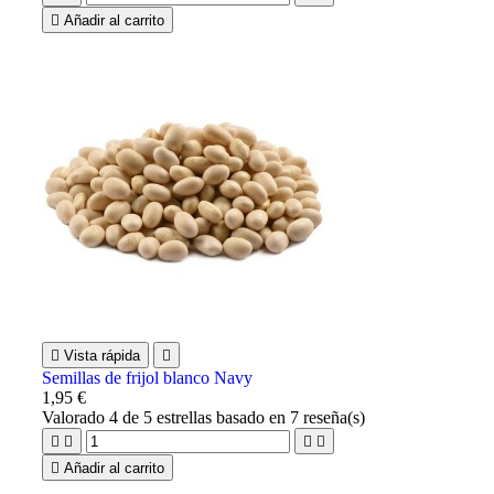

Añadir al carrito

Vista rápida

Semillas de frijol blanco Navy
1,95 €
Valorado
4
de 5 estrellas basado en
7
reseña(s)





Añadir al carrito