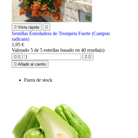

Vista rápida

Semillas Enredadera de Trompeta Fuerte (Campsis
radicans)
1,95 €
Valorado
5
de 5 estrellas basado en
40
reseña(s)





Añadir al carrito
Fuera de stock