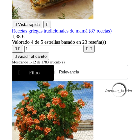

Vista rápida

Recetas griegas tradicionales de mamá (87 recetas)
1,38 €
Valorado
4
de 5 estrellas basado en
23
reseña(s)





Añadir al carrito
Mostrando 1-12 de 1783 artículo(s)
Filtro
favorite_border
favorite_border
favorite_border
favorite_border
favorite_border
favorite_border
favorite_border
favorite_border
favorite_border
favorite_border
favorite_border
favorite_border