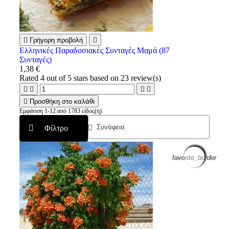

Γρήγορη προβολή

Ελληνικές Παραδοσιακές Συνταγές Μαμά (87
Συνταγές)
1,38 €
Rated
4
out of 5 stars based on
23
review(s)





Προσθήκη στο καλάθι
Εμφάνιση 1-12 από 1783 είδος(η)
Φίλτρο
favorite_border
favorite_border
favorite_border
favorite_border
favorite_border
favorite_border
favorite_border
favorite_border
favorite_border
favorite_border
favorite_border
favorite_border