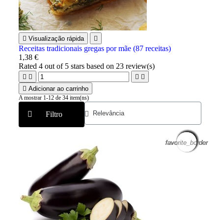

Visualização rápida

Receitas tradicionais gregas por mãe (87 receitas)
1,38 €
Rated
4
out of 5 stars based on
23
review(s)





Adicionar ao carrinho
A mostrar 1-12 de 34 item(ns)
Filtro
favorite_border
favorite_border
favorite_border
favorite_border
favorite_border
favorite_border
favorite_border
favorite_border
favorite_border
favorite_border
favorite_border
favorite_border