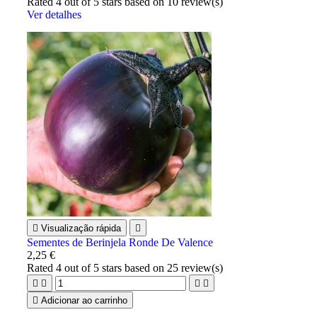
Rated
4
out of 5 stars based on
10
review(s)
Ver detalhes

Visualização rápida

Sementes de Berinjela Ronde De Valence
2,25 €
Rated
4
out of 5 stars based on
25
review(s)





Adicionar ao carrinho