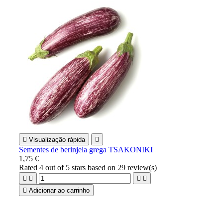

Visualização rápida

Sementes de berinjela grega TSAKONIKI
1,75 €
Rated
4
out of 5 stars based on
29
review(s)





Adicionar ao carrinho