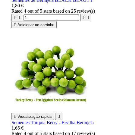
Sementes de Berinjela BLACK BEAUTY
1,80 €
Rated
4
out of 5 stars based on
25
review(s)





Adicionar ao carrinho

Visualização rápida

Sementes Turquia Berry - Ervilha Berinjela
1,65 €
Rated
4
out of 5 stars based on
17
review(s)