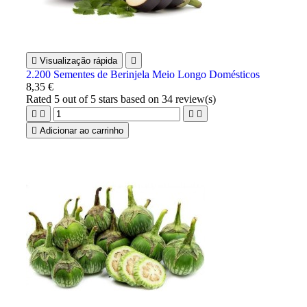

Visualização rápida

2.200 Sementes de Berinjela Meio Longo Domésticos
8,35 €
Rated
5
out of 5 stars based on
34
review(s)





Adicionar ao carrinho