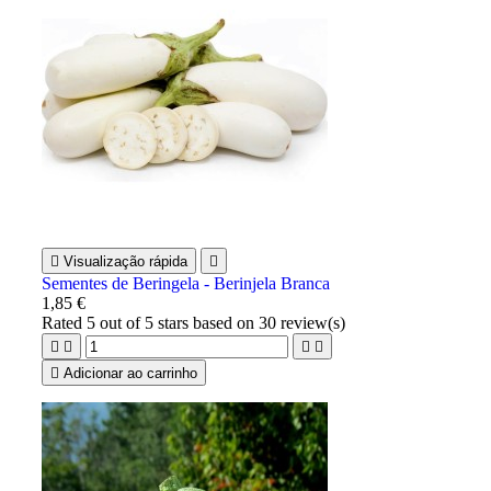

Visualização rápida

Sementes de Beringela - Berinjela Branca
1,85 €
Rated
5
out of 5 stars based on
30
review(s)





Adicionar ao carrinho