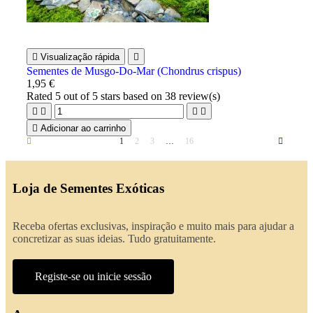

Visualização rápida

Sementes de Musgo-Do-Mar (Chondrus crispus)
1,95 €
Rated
5
out of 5 stars based on
38
review(s)





Adicionar ao carrinho
1
2
3
…
16
Loja de Sementes Exóticas
Receba ofertas exclusivas, inspiração e muito mais para ajudar a
concretizar as suas ideias. Tudo gratuitamente.
Registe-se ou inicie sessão