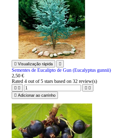

Visualização rápida

Sementes de Eucalipto de Gun (Eucalyptus gunnii)
2,50 €
Rated
4
out of 5 stars based on
32
review(s)





Adicionar ao carrinho