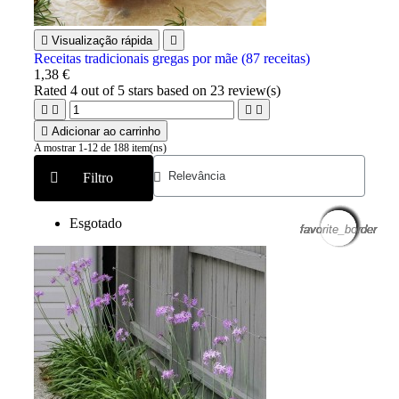

Visualização rápida

Receitas tradicionais gregas por mãe (87 receitas)
1,38 €
Rated
4
out of 5 stars based on
23
review(s)





Adicionar ao carrinho
A mostrar 1-12 de 188 item(ns)
Filtro
Esgotado
favorite_border
favorite_border
favorite_border
favorite_border
favorite_border
favorite_border
favorite_border
favorite_border
favorite_border
favorite_border
favorite_border
favorite_border