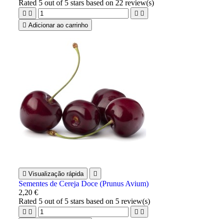
Rated
5
out of 5 stars based on
22
review(s)





Adicionar ao carrinho

Visualização rápida

Sementes de Cereja Doce (Prunus Avium)
2,20 €
Rated
5
out of 5 stars based on
5
review(s)



