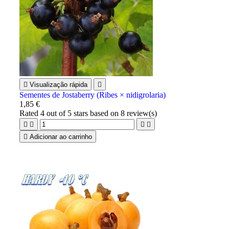

Visualização rápida

Sementes de Jostaberry (Ribes × nidigrolaria)
1,85 €
Rated
4
out of 5 stars based on
8
review(s)





Adicionar ao carrinho