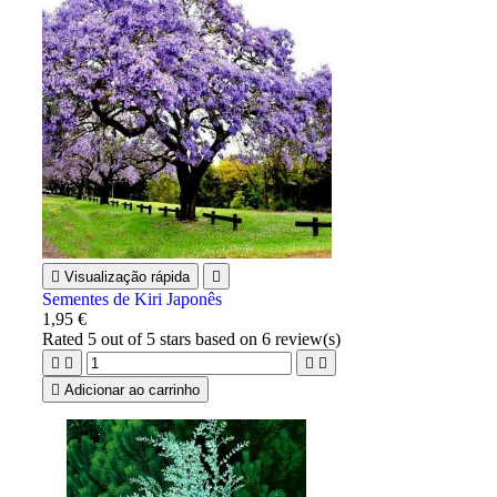

Visualização rápida

Sementes de Kiri Japonês
1,95 €
Rated
5
out of 5 stars based on
6
review(s)





Adicionar ao carrinho