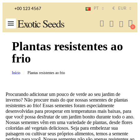
PT
€
EUR
+00 123 4567
Exotic Seeds
Plantas resistentes ao
frio
Início
Plantas resistentes ao frio
Procurando adicionar um pouco de verde ao seu jardim de
inverno? Não procure mais do que nossas sementes de plantas
resistentes ao frio! Essas sementes foram especialmente
desenvolvidas para prosperar em temperaturas mais baixas, para
que você possa desfrutar de um jardim bonito durante todo o ano.
Nossas sementes vêm em uma variedade de plantas, desde flores
coloridas até vegetais deliciosos. Seja para embelezar sua
paisagem ou cultivar seus próprios alimentos, temos a semente
perfeita para você. Nossas sementes não são apenas resistentes ao