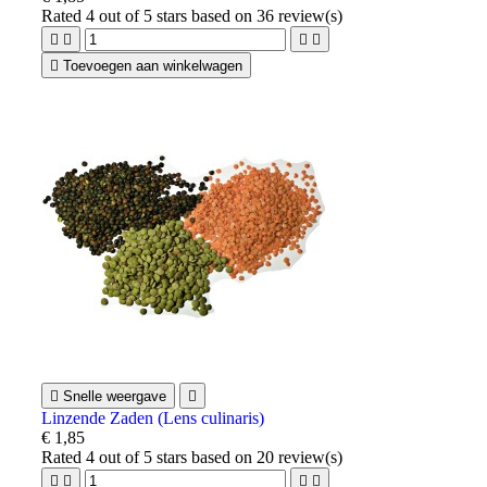
Rated
4
out of 5 stars based on
36
review(s)





Toevoegen aan winkelwagen

Snelle weergave

Linzende Zaden (Lens culinaris)
€ 1,85
Rated
4
out of 5 stars based on
20
review(s)



