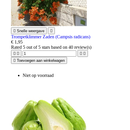

Snelle weergave

Trompetklimmer Zaden (Campsis radicans)
€ 1,95
Rated
5
out of 5 stars based on
40
review(s)





Toevoegen aan winkelwagen
Niet op voorraad