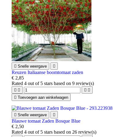

Snelle weergave

Reuzen Italiaanse boomtomaat zaden
€ 2,85
Rated
4
out of 5 stars based on
9
review(s)





Toevoegen aan winkelwagen

Snelle weergave

Blauwe tomaat Zaden Bosque Blue
€ 2,50
Rated
4
out of 5 stars based on
26
review(s)