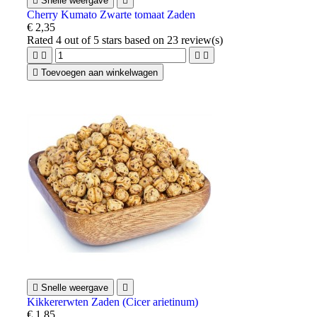

Snelle weergave

Cherry Kumato Zwarte tomaat Zaden
€ 2,35
Rated
4
out of 5 stars based on
23
review(s)





Toevoegen aan winkelwagen

Snelle weergave

Kikkererwten Zaden (Cicer arietinum)
€ 1,85