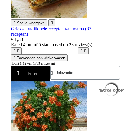

Snelle weergave

Griekse traditionele recepten van mama (87
recepten)
€ 1,38
Rated
4
out of 5 stars based on
23
review(s)





Toevoegen aan winkelwagen
Toont 1-12 van 1783 artikel(en)
Filter
favorite_border
favorite_border
favorite_border
favorite_border
favorite_border
favorite_border
favorite_border
favorite_border
favorite_border
favorite_border
favorite_border
favorite_border