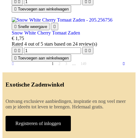





Toevoegen aan winkelwagen

Snelle weergave

Snow White Cherry Tomaat Zaden
€ 1,75
Rated
4
out of 5 stars based on
24
review(s)





Toevoegen aan winkelwagen
1
2
3
…
149
Exotische Zadenwinkel
Ontvang exclusieve aanbiedingen, inspiratie en nog veel meer
om je ideeën tot leven te brengen. Helemaal gratis.
Registreren of inloggen