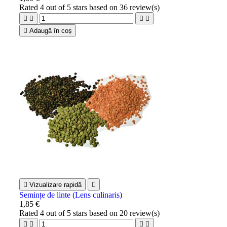
Rated
4
out of 5 stars based on
36
review(s)





Adaugă în coș

Vizualizare rapidă

Semințe de linte (Lens culinaris)
1,85 €
Rated
4
out of 5 stars based on
20
review(s)



