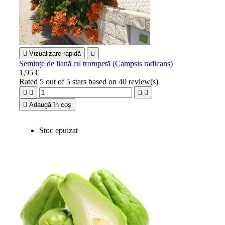

Vizualizare rapidă

Semințe de liană cu trompetă (Campsis radicans)
1,95 €
Rated
5
out of 5 stars based on
40
review(s)





Adaugă în coș
Stoc epuizat