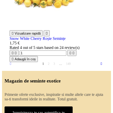

Vizualizare rapidă

Snow White Cherry Roșie Semințe
1,75 €
Rated
4
out of 5 stars based on
24
review(s)





Adaugă în coș
1
2
3
…
149
Magazin de seminte exotice
Primeste oferte exclusive, inspiratie si multe altele care te ajuta
sa-ti transformi ideile in realitate. Totul gratuit.
Inregistreaza-te sau autentifica-te