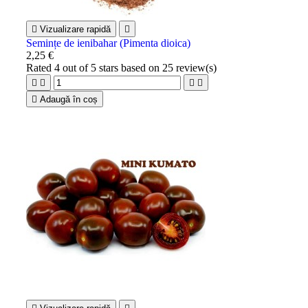

Vizualizare rapidă

Semințe de ienibahar (Pimenta dioica)
2,25 €
Rated
4
out of 5 stars based on
25
review(s)





Adaugă în coș