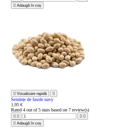

Adaugă în coș

Vizualizare rapidă

Semințe de fasole navy
1,95 €
Rated
4
out of 5 stars based on
7
review(s)





Adaugă în coș