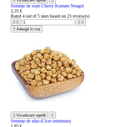

Vizualizare rapidă

Semințe de roșie Cherry Kumato Neagră
2,35 €
Rated
4
out of 5 stars based on
23
review(s)





Adaugă în coș

Vizualizare rapidă

Semințe de năut (Cicer arietinum)
1,85 €