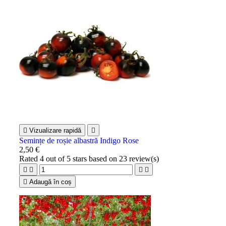

Vizualizare rapidă

Semințe de roșie albastră Indigo Rose
2,50 €
Rated
4
out of 5 stars based on
23
review(s)





Adaugă în coș