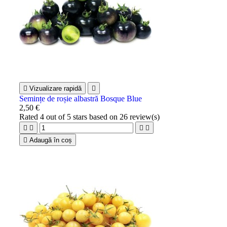

Vizualizare rapidă

Semințe de roșie albastră Bosque Blue
2,50 €
Rated
4
out of 5 stars based on
26
review(s)





Adaugă în coș