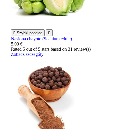

Szybki podgląd

Nasiona chayote (Sechium edule)
5,00 €
Rated
5
out of 5 stars based on
31
review(s)
Zobacz szczegóły