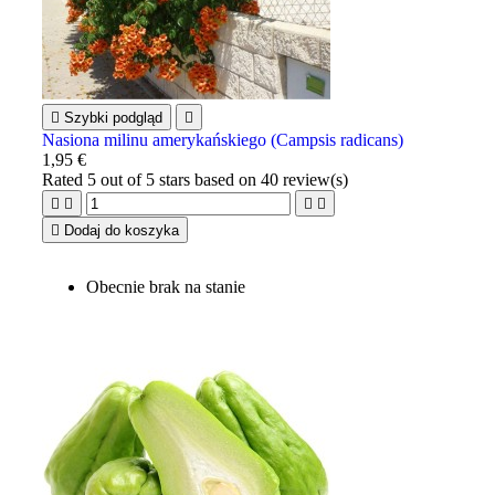

Szybki podgląd

Nasiona milinu amerykańskiego (Campsis radicans)
1,95 €
Rated
5
out of 5 stars based on
40
review(s)





Dodaj do koszyka
Obecnie brak na stanie