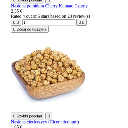

Szybki podgląd

Nasiona pomidora Cherry Kumato Czarny
2,35 €
Rated
4
out of 5 stars based on
23
review(s)





Dodaj do koszyka

Szybki podgląd

Nasiona ciecierzycy (Cicer arietinum)
1,85 €