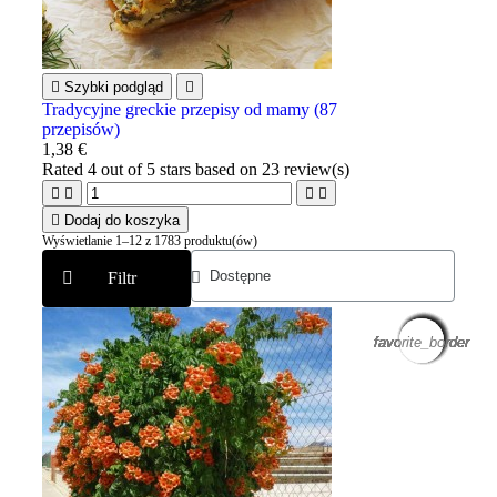

Szybki podgląd

Tradycyjne greckie przepisy od mamy (87
przepisów)
1,38 €
Rated
4
out of 5 stars based on
23
review(s)





Dodaj do koszyka
Wyświetlanie 1–12 z 1783 produktu(ów)
Filtr
favorite_border
favorite_border
favorite_border
favorite_border
favorite_border
favorite_border
favorite_border
favorite_border
favorite_border
favorite_border
favorite_border
favorite_border