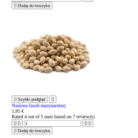

Dodaj do koszyka

Szybki podgląd

Nasiona fasoli marynarskiej
1,95 €
Rated
4
out of 5 stars based on
7
review(s)





Dodaj do koszyka