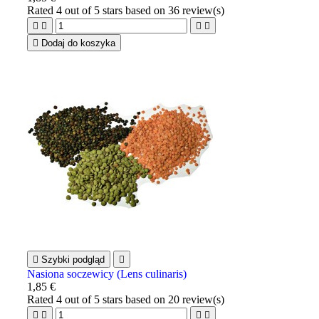
Rated
4
out of 5 stars based on
36
review(s)





Dodaj do koszyka

Szybki podgląd

Nasiona soczewicy (Lens culinaris)
1,85 €
Rated
4
out of 5 stars based on
20
review(s)



