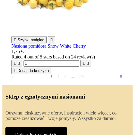

Szybki podgląd

Nasiona pomidora Snow White Cherry
1,75 €
Rated
4
out of 5 stars based on
24
review(s)





Dodaj do koszyka
1
2
3
…
149
Sklep z egzotycznymi nasionami
Otrzymuj ekskluzywne oferty, inspiracje i wiele więcej, co
pomoże zrealizować Twoje pomysły. Wszystko za darmo.
Dołącz lub zaloguj się