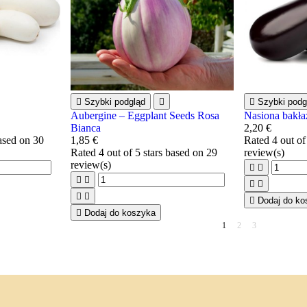

Szybki podgląd


Szybki podg
Aubergine – Eggplant Seeds Rosa
Nasiona bakła
Bianca
2,20 €
based on
30
1,85 €
Rated
4
out of
Rated
4
out of 5 stars based on
29
review(s)
review(s)









Dodaj do ko

Dodaj do koszyka
1
2
3