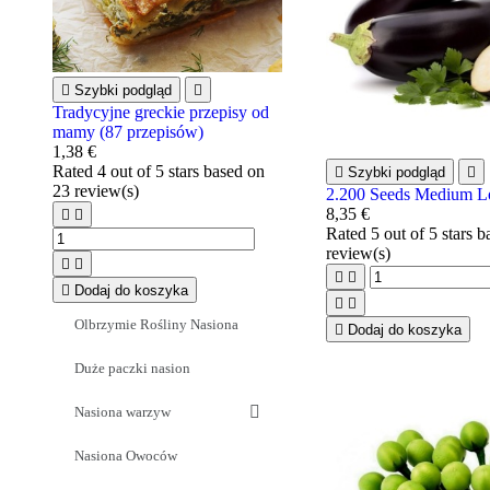

Szybki podgląd

Tradycyjne greckie przepisy od
mamy (87 przepisów)
1,38 €
Rated
4
out of 5 stars based on

Szybki podgląd

23
review(s)
2.200 Seeds Medium L
8,35 €


Rated
5
out of 5 stars 
review(s)





Dodaj do koszyka


Olbrzymie Rośliny Nasiona

Dodaj do koszyka
Duże paczki nasion
Nasiona warzyw
Nasiona Owoców