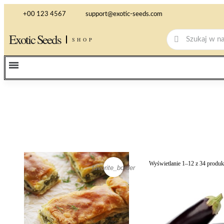
+00 123 4567
support@exotic-seeds.com
Exotic Seeds
SHOP
Wyświetlanie 1–12 z 34 produ
favorite_border