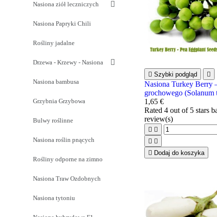
Nasiona ziół leczniczych
Nasiona Papryki Chili
Rośliny jadalne
Drzewa - Krzewy - Nasiona

Szybki podgląd

Nasiona bambusa
Nasiona Turkey Berry 
grochowego (Solanum 
Grzybnia Grzybowa
1,65 €
Rated
4
out of 5 stars 
review(s)
Bulwy roślinne


Nasiona roślin pnących



Dodaj do koszyka
Rośliny odporne na zimno
Nasiona Traw Ozdobnych
Nasiona tytoniu