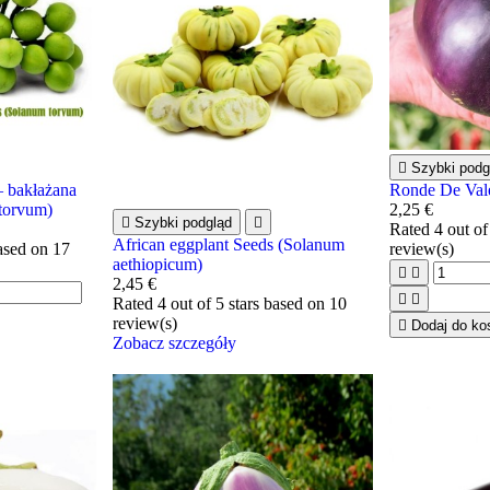

Szybki podg
– bakłażana
Ronde De Val
torvum)
2,25 €

Szybki podgląd

Rated
4
out of
African eggplant Seeds (Solanum
based on
17
review(s)
aethiopicum)


2,45 €


Rated
4
out of 5 stars based on
10
review(s)

Dodaj do ko
Zobacz szczegóły