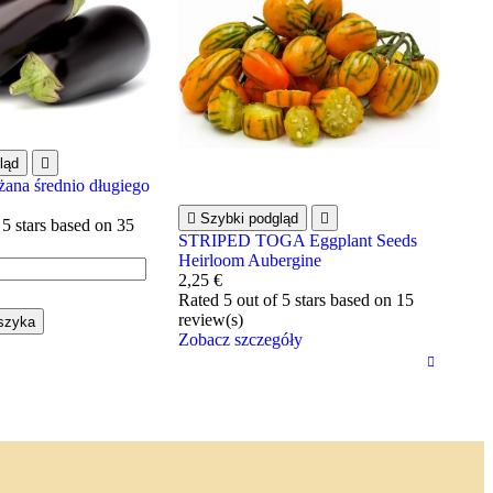
ląd

żana średnio długiego

Szybki podgląd

 5 stars based on
35
STRIPED TOGA Eggplant Seeds
Heirloom Aubergine
2,25 €
Rated
5
out of 5 stars based on
15
review(s)
szyka
Zobacz szczegóły