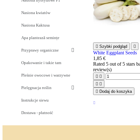
Nasiona hybrydowe F1
Nasiona kwiatów
Nasiona Kaktusa
Apa plantează semințe

Szybki podgląd

Przyprawy organiczne
White Eggplant Seeds
1,85 €
Opakowanie i takie tam
Rated
5
out of 5 stars 
review(s)
Pleśnie owocowe i warzywne




Pielęgnacja roślin

Dodaj do koszyka
Instrukcje siewu
Dostawa - płatność