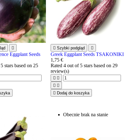
ląd


Szybki podgląd

ence Eggplant Seeds
Greek Eggplant Seeds TSAKONIKI
1,75 €
 5 stars based on
25
Rated
4
out of 5 stars based on
29
review(s)




szyka

Dodaj do koszyka
Obecnie brak na stanie