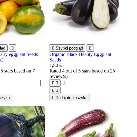
ląd


Szybki podgląd

airy eggplant Seeds
Organic Black Beauty Eggplant
x)
Seeds
1,80 €
 5 stars based on
7
Rated
4
out of 5 stars based on
25
review(s)




szyka

Dodaj do koszyka