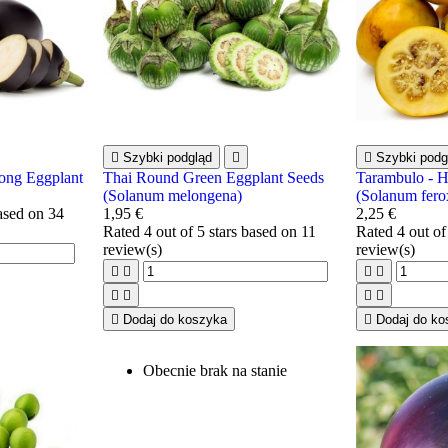

Szybki podgląd


Szybki podg
ong Eggplant
Thai Round Green Eggplant Seeds
Tarambulo - H
(Solanum melongena)
(Solanum fero
based on
34
1,95 €
2,25 €
Rated
4
out of 5 stars based on
11
Rated
4
out of
review(s)
review(s)









Dodaj do koszyka

Dodaj do ko
Obecnie brak na stanie