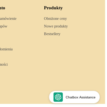
nto
Produkty
zamówienie
Obniżone ceny
kupów
Nowe produkty
Bestsellery
domienia
mości
Chatbox Assistance