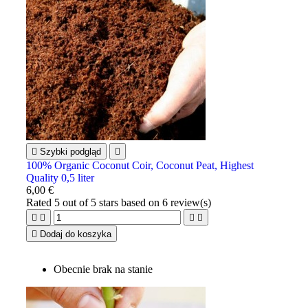

Szybki podgląd

100% Organic Coconut Coir, Coconut Peat, Highest
Quality 0,5 liter
6,00 €
Rated
5
out of 5 stars based on
6
review(s)





Dodaj do koszyka
Obecnie brak na stanie