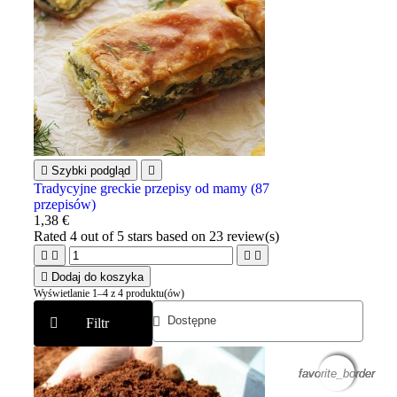

Szybki podgląd

Tradycyjne greckie przepisy od mamy (87
przepisów)
1,38 €
Rated
4
out of 5 stars based on
23
review(s)





Dodaj do koszyka
Wyświetlanie 1–4 z 4 produktu(ów)
Filtr
favorite_border
favorite_border
favorite_border
favorite_border