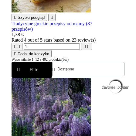

Szybki podgląd

Tradycyjne greckie przepisy od mamy (87
przepisów)
1,38 €
Rated
4
out of 5 stars based on
23
review(s)





Dodaj do koszyka
Wyświetlanie 1–12 z 402 produktu(ów)
Filtr
favorite_border
favorite_border
favorite_border
favorite_border
favorite_border
favorite_border
favorite_border
favorite_border
favorite_border
favorite_border
favorite_border
favorite_border