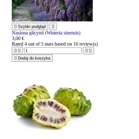

Szybki podgląd

Nasiona glicynii (Wisteria sinensis)
3,00 €
Rated
4
out of 5 stars based on
16
review(s)





Dodaj do koszyka