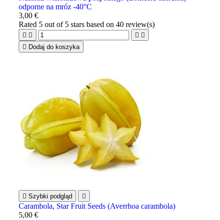
odporne na mróz -40°C
3,00 €
Rated
5
out of 5 stars based on
40
review(s)





Dodaj do koszyka

Szybki podgląd

Carambola, Star Fruit Seeds (Averrhoa carambola)
5,00 €