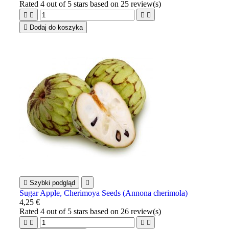
Rated
4
out of 5 stars based on
25
review(s)





Dodaj do koszyka

Szybki podgląd

Sugar Apple, Cherimoya Seeds (Annona cherimola)
4,25 €
Rated
4
out of 5 stars based on
26
review(s)



