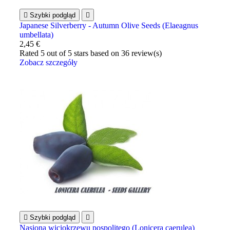

Szybki podgląd

Japanese Silverberry - Autumn Olive Seeds (Elaeagnus
umbellata)
2,45 €
Rated
5
out of 5 stars based on
36
review(s)
Zobacz szczegóły

Szybki podgląd

Nasiona wiciokrzewu pospolitego (Lonicera caerulea)