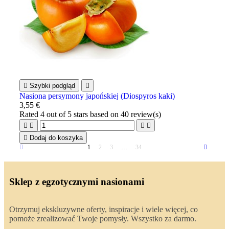

Szybki podgląd

Nasiona persymony japońskiej (Diospyros kaki)
3,55 €
Rated
4
out of 5 stars based on
40
review(s)





Dodaj do koszyka
1
2
3
…
34
Sklep z egzotycznymi nasionami
Otrzymuj ekskluzywne oferty, inspiracje i wiele więcej, co
pomoże zrealizować Twoje pomysły. Wszystko za darmo.