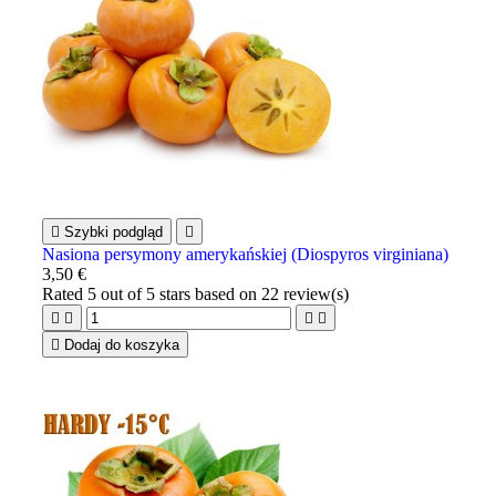

Szybki podgląd

Nasiona persymony amerykańskiej (Diospyros virginiana)
3,50 €
Rated
5
out of 5 stars based on
22
review(s)





Dodaj do koszyka