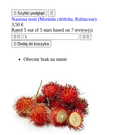

Szybki podgląd

Nasiona noni (Morinda citrifolia, Rubiaceae)
3,50 €
Rated
5
out of 5 stars based on
7
review(s)





Dodaj do koszyka
Obecnie brak na stanie