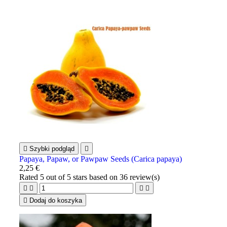

Szybki podgląd

Papaya, Papaw, or Pawpaw Seeds (Carica papaya)
2,25 €
Rated
5
out of 5 stars based on
36
review(s)





Dodaj do koszyka