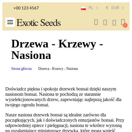
PL
€
EUR
+00 123 4567
Exotic Seeds
Drzewa - Krzewy -
Nasiona
Strona główna
Drzewa - Krzewy - Nasiona
Doświadcz piękna i spokoju drzewek bonsai dzięki naszym
nasionom bonsai. Nasiona te pochodzą ze starannie
wyselekcjonowanych drzew, zapewniając najlepszą jakość dla
twojego ogrodu bonsai.
Nasze nasiona drzewek bonsai są idealne zarówno dla
początkujących, jak i doświadczonych entuzjastów bonsai. Przy
odpowiedniej opiece i pielęgnacji, nasiona te wkrótce wyrosną
na oszałamiające miniaturowe drzewka, które mogą wnieść