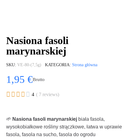
Nasiona fasoli
marynarskiej
SKU
VE-80-(7,5g)
KATEGORIA
Strona główna
1,95 €
Brutto





4
( 7 reviews)
🌱
Nasiona fasoli marynarskiej
biała fasola,
wysokobiałkowe rośliny strączkowe, łatwa w uprawie
fasola, fasola na sucho, fasola do ogrodu