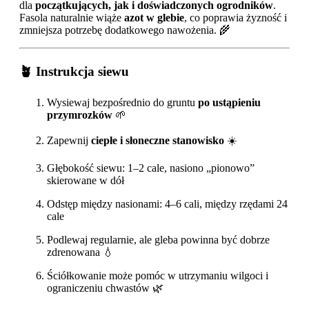
dla
początkujących, jak i doświadczonych ogrodników
.
Fasola naturalnie wiąże
azot w glebie
, co poprawia żyzność i
zmniejsza potrzebę dodatkowego nawożenia. 🌾
🪴 Instrukcja siewu
Wysiewaj bezpośrednio do gruntu
po ustąpieniu
przymrozków
🌱
Zapewnij
ciepłe i słoneczne stanowisko
☀️
Głębokość siewu: 1–2 cale, nasiono „pionowo”
skierowane w dół
Odstęp między nasionami: 4–6 cali, między rzędami 24
cale
Podlewaj regularnie, ale gleba powinna być dobrze
zdrenowana 💧
Ściółkowanie może pomóc w utrzymaniu wilgoci i
ograniczeniu chwastów 🌿