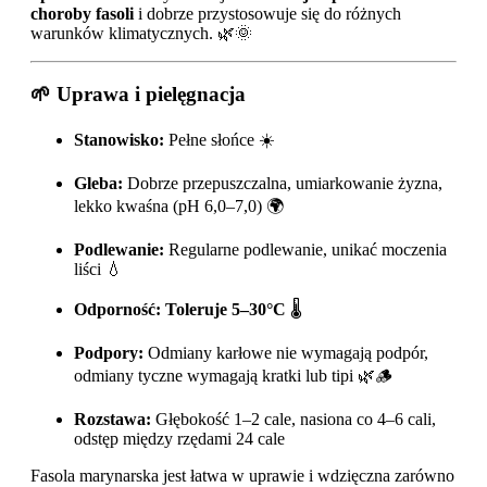
choroby fasoli
i dobrze przystosowuje się do różnych
warunków klimatycznych. 🌿🌞
🌱 Uprawa i pielęgnacja
Stanowisko:
Pełne słońce ☀️
Gleba:
Dobrze przepuszczalna, umiarkowanie żyzna,
lekko kwaśna (pH 6,0–7,0) 🌍
Podlewanie:
Regularne podlewanie, unikać moczenia
liści 💧
Odporność:
Toleruje 5–30°C
🌡️
Podpory:
Odmiany karłowe nie wymagają podpór,
odmiany tyczne wymagają kratki lub tipi 🌿🪵
Rozstawa:
Głębokość 1–2 cale, nasiona co 4–6 cali,
odstęp między rzędami 24 cale
Fasola marynarska jest łatwa w uprawie i wdzięczna zarówno