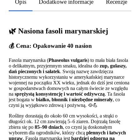
Opis
Dodatkowe informacje
Recenzje
🌿
Nasiona fasoli marynarskiej
💰
Cena: Opakowanie 40 nasion
Fasola marynarska (
Phaseolus vulgaris
) to mała biała fasola
o delikatnym, przyjemnym smaku, idealna do
zup, gulaszy,
dań pieczonych i sałatek
. Swoją nazwę zawdzięcza
historycznemu wykorzystaniu w amerykańskiej marynarce
wojennej na początku XX wieku, jednak do dziś jest ceniona
w gospodarstwach domowych na całym świecie ze względu
na
sprężystą konsystencję i wartość odżywczą
. Ta fasola
jest bogata w
białko, błonnik i niezbędne minerały
, co
czyni ją wyjątkowo zdrową i pożywną. 🥘💪
Rośliny dorastają do około 60 cm wysokości, a strąki o
długości ok. 12 cm zawierają 5–6 ziaren. Dojrzałą fasolę
zbiera się po
85–90 dniach
, co czyni ją doskonałym
wyborem dla ogrodników, którzy chcą
plennych i łatwych
upraw
. Fasola marynarska jest
bardziej odporna na