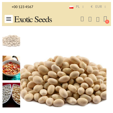
PL
€
EUR
+00 123 4567
Exotic Seeds