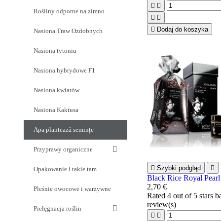


Rośliny odporne na zimno



Dodaj do koszyka
Nasiona Traw Ozdobnych
Nasiona tytoniu
Nasiona hybrydowe F1
Nasiona kwiatów
Nasiona Kaktusa
Apa plantează semințe
Przyprawy organiczne

Szybki podgląd

Opakowanie i takie tam
Black Rice Royal Pearl
2,70 €
Pleśnie owocowe i warzywne
Rated
4
out of 5 stars 
review(s)
Pielęgnacja roślin

