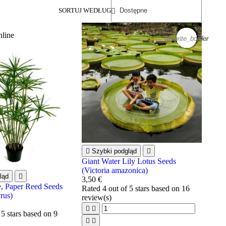
SORTUJ WEDŁUG
nline
favorite_border
favorite_border
favorite_border
favorite_border
favorite_border
favorite_border
favorite_border
favorite_border
favorite_border
favorite_border
favorite_border
favorite_border

Szybki podgląd

Giant Water Lily Lotus Seeds
(Victoria amazonica)
ląd

3,50 €
, Paper Reed Seeds
Rated
4
out of 5 stars based on
16
rus)
review(s)


 5 stars based on
9

