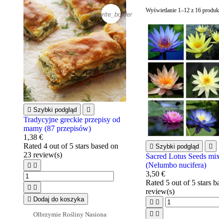
Wyświetlanie 1–12 z 16 produ
favorite_border

Szybki podgląd

Tradycyjne greckie przepisy od
mamy (87 przepisów)
1,38 €
Rated
4
out of 5 stars based on

Szybki podgląd

23
review(s)
Sacred Lotus Seeds mix
(Nelumbo nucifera)


3,50 €
Rated
5
out of 5 stars 


review(s)

Dodaj do koszyka




Olbrzymie Rośliny Nasiona