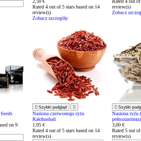
2,50 €
Rated
4
out of
Rated
4
out of 5 stars based on
14
review(s)
review(s)
Zobacz szcze
Zobacz szczegóły

Szybki podgląd


Szybki podg
 Seeds
Nasiona czerwonego ryżu
Nasiona ryżu 
Rakthashali
pełnoziarnista
based on
9
1,95 €
3,00 €
Rated
4
out of 5 stars based on
14
Rated
5
out of
review(s)
review(s)