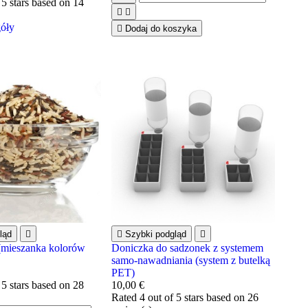
 5 stars based on
14


góły

Dodaj do koszyka
ląd


Szybki podgląd

(mieszanka kolorów
Doniczka do sadzonek z systemem
)
samo-nawadniania (system z butelką
PET)
 5 stars based on
28
10,00 €
Rated
4
out of 5 stars based on
26