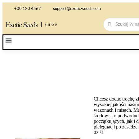
+00 123 4567
support@exotic-seeds.com
Exotic Seeds
SHOP
Chcesz dodać trochę zi
wysokiej jakości nasi
wazonach i misach. Ma
środowisko podwodne. 
początkujących, jak i
pielęgnacji po zasadze
dziś!