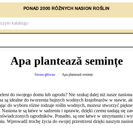
PONAD 2000 RÓŻNYCH NASION ROŚLIN
Apa plantează semințe
Strona główna
Apa plantează semințe
eleni do swojego domu lub ogrodu? Nie szukaj dalej niż nasze nasiona
ona są idealne do tworzenia bujnych wodnych krajobrazów w stawie, a
jąc do wyboru różne rodzaje roślin wodnych, możesz stworzyć piękne
Nasiona te są łatwe w sadzeniu i uprawie, dzięki czemu nadają się za
 doświadczonych ogrodników. Ponadto, są one łatwe w utrzymaniu i w
niu. Wprowadź trochę życia do swojej przestrzeni dzięki naszym nasi