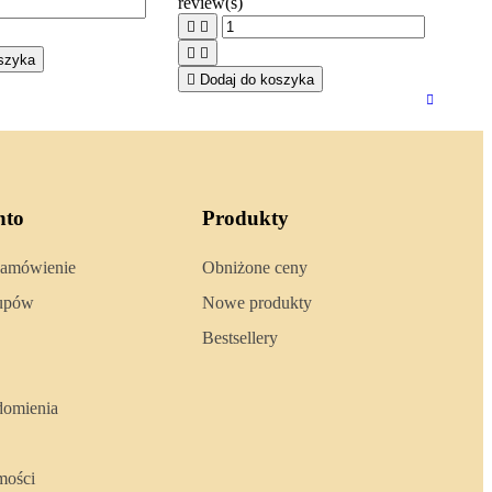
review(s)




szyka

Dodaj do koszyka
nto
Produkty
zamówienie
Obniżone ceny
kupów
Nowe produkty
Bestsellery
domienia
mości