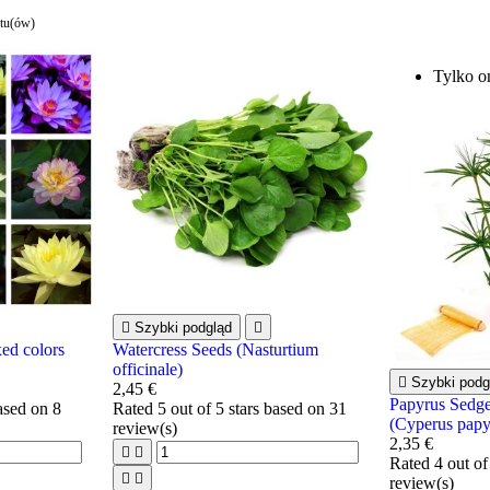
ktu(ów)
Tylko o

Szybki podgląd

ed colors
Watercress Seeds (Nasturtium
officinale)

Szybki podg
2,45 €
Papyrus Sedge
based on
8
Rated
5
out of 5 stars based on
31
(Cyperus papy
review(s)
2,35 €


Rated
4
out of


review(s)