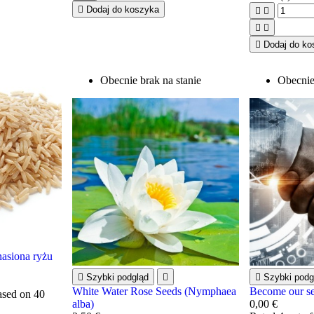

Dodaj do koszyka





Dodaj do ko
Obecnie brak na stanie
Obecnie
asiona ryżu

Szybki podgląd


Szybki podg
White Water Rose Seeds (Nymphaea
Become our se
based on
40
alba)
0,00 €