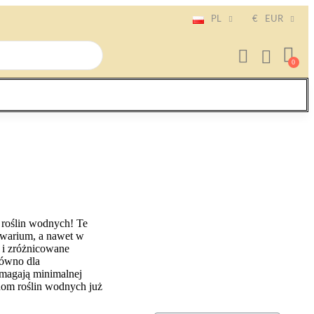
PL
€
EUR
 roślin wodnych! Te
kwarium, a nawet w
 i zróżnicowane
równo dla
ymagają minimalnej
onom roślin wodnych już