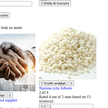

Dodaj do koszyka
szyka
 brak na stanie

Szybki podgląd

Nasiona ryżu Arborio
2,45 €
ląd

Rated
4
out of 5 stars based on
15
ed supplier
review(s)

