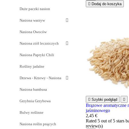

Dodaj do koszyka
Duże paczki nasion
Nasiona warzyw
Nasiona Owoców
Nasiona ziół leczniczych
Nasiona Papryki Chili
Rośliny jadalne
Drzewa - Krzewy - Nasiona
Nasiona bambusa

Szybki podgląd

Grzybnia Grzybowa
Brązowe aromatyczne n
jaśminowego
Bulwy roślinne
2,45 €
Rated
5
out of 5 stars 
Nasiona roślin pnących
review(s)