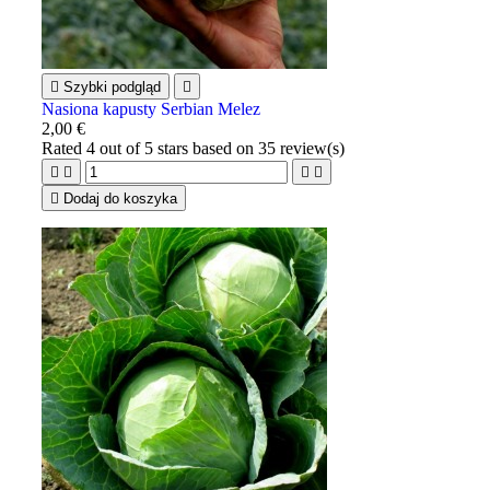

Szybki podgląd

Nasiona kapusty Serbian Melez
2,00 €
Rated
4
out of 5 stars based on
35
review(s)





Dodaj do koszyka