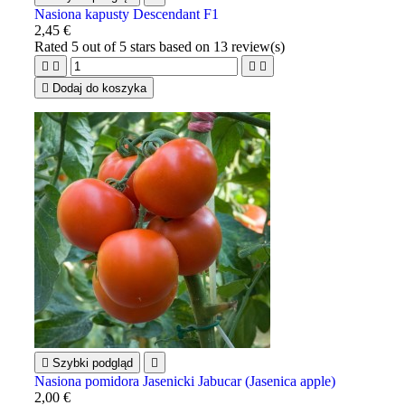
Nasiona kapusty Descendant F1
2,45 €
Rated
5
out of 5 stars based on
13
review(s)





Dodaj do koszyka

Szybki podgląd

Nasiona pomidora Jasenicki Jabucar (Jasenica apple)
2,00 €