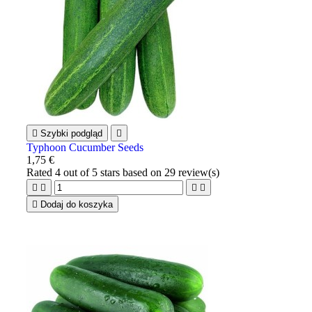

Szybki podgląd

Typhoon Cucumber Seeds
1,75 €
Rated
4
out of 5 stars based on
29
review(s)





Dodaj do koszyka