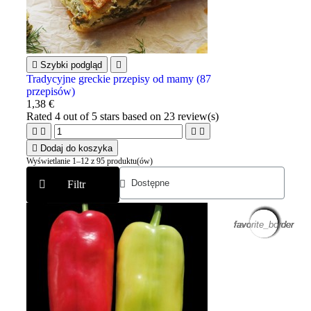

Szybki podgląd

Tradycyjne greckie przepisy od mamy (87
przepisów)
1,38 €
Rated
4
out of 5 stars based on
23
review(s)





Dodaj do koszyka
Wyświetlanie 1–12 z 95 produktu(ów)
Filtr
favorite_border
favorite_border
favorite_border
favorite_border
favorite_border
favorite_border
favorite_border
favorite_border
favorite_border
favorite_border
favorite_border
favorite_border