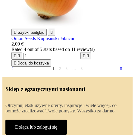

Szybki podgląd

Onion Seeds Kupusinski Jabucar
2,00 €
Rated
4
out of 5 stars based on
11
review(s)





Dodaj do koszyka
1
2
3
…
8
Sklep z egzotycznymi nasionami
Otrzymuj ekskluzywne oferty, inspiracje i wiele więcej, co
pomoże zrealizować Twoje pomysły. Wszystko za darmo.
Dołącz lub zaloguj się