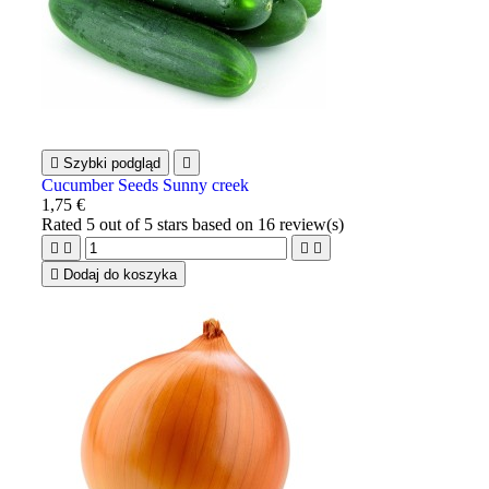

Szybki podgląd

Cucumber Seeds Sunny creek
1,75 €
Rated
5
out of 5 stars based on
16
review(s)





Dodaj do koszyka