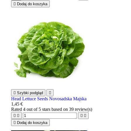

Dodaj do koszyka

Szybki podgląd

Head Lettuce Seeds Novosadska Majska
1,45 €
Rated
4
out of 5 stars based on
39
review(s)





Dodaj do koszyka