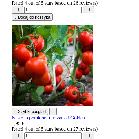
Rated
4
out of 5 stars based on
26
review(s)





Dodaj do koszyka

Szybki podgląd

Nasiona pomidora Gruzanski Golden
1,95 €
Rated
4
out of 5 stars based on
27
review(s)



