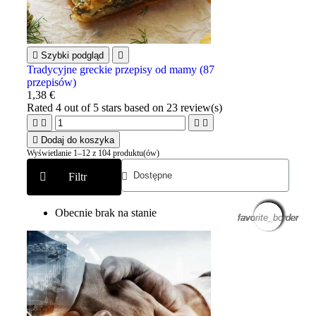

Szybki podgląd

Tradycyjne greckie przepisy od mamy (87
przepisów)
1,38 €
Rated
4
out of 5 stars based on
23
review(s)





Dodaj do koszyka
Wyświetlanie 1–12 z 104 produktu(ów)
Filtr
Obecnie brak na stanie
favorite_border
favorite_border
favorite_border
favorite_border
favorite_border
favorite_border
favorite_border
favorite_border
favorite_border
favorite_border
favorite_border
favorite_border