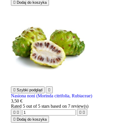

Dodaj do koszyka

Szybki podgląd

Nasiona noni (Morinda citrifolia, Rubiaceae)
3,50 €
Rated
5
out of 5 stars based on
7
review(s)





Dodaj do koszyka