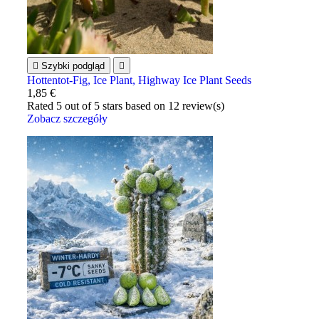

Szybki podgląd

Hottentot-Fig, Ice Plant, Highway Ice Plant Seeds
1,85 €
Rated
5
out of 5 stars based on
12
review(s)
Zobacz szczegóły