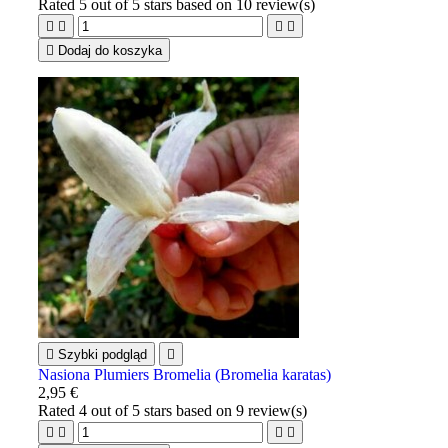
Rated
5
out of 5 stars based on
10
review(s)





Dodaj do koszyka

Szybki podgląd

Nasiona Plumiers Bromelia (Bromelia karatas)
2,95 €
Rated
4
out of 5 stars based on
9
review(s)



