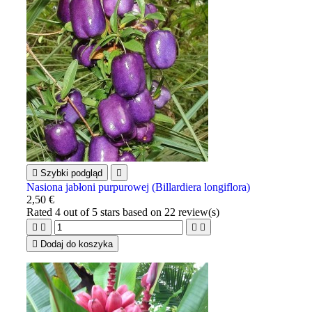

Szybki podgląd

Nasiona jabłoni purpurowej (Billardiera longiflora)
2,50 €
Rated
4
out of 5 stars based on
22
review(s)





Dodaj do koszyka