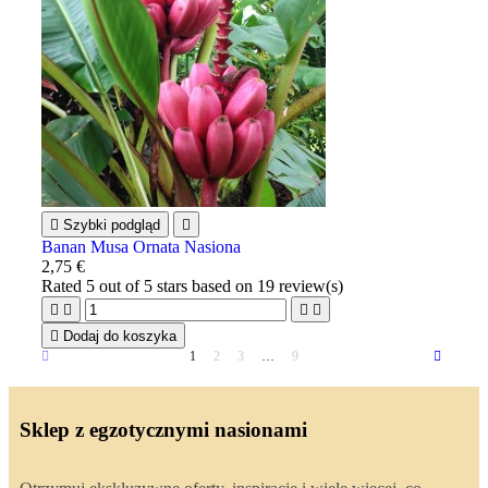

Szybki podgląd

Banan Musa Ornata Nasiona
2,75 €
Rated
5
out of 5 stars based on
19
review(s)





Dodaj do koszyka
1
2
3
…
9
Sklep z egzotycznymi nasionami