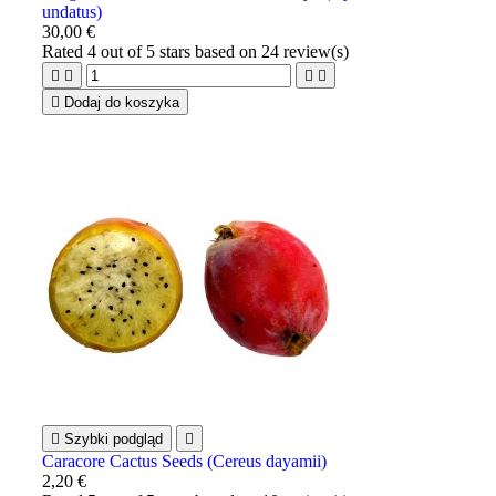
undatus)
30,00 €
Rated
4
out of 5 stars based on
24
review(s)





Dodaj do koszyka

Szybki podgląd

Caracore Cactus Seeds (Cereus dayamii)
2,20 €