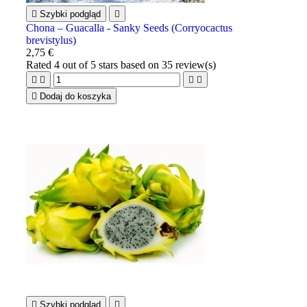

Szybki podgląd

Chona – Guacalla - Sanky Seeds (Corryocactus
brevistylus)
2,75 €
Rated
4
out of 5 stars based on
35
review(s)





Dodaj do koszyka

Szybki podgląd
