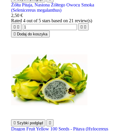
Żółta Pitaja, Nasiona Żółtego Owocu Smoka
(Selenicereus megalanthus)
2,50 €
Rated
4
out of 5 stars based on
21
review(s)





Dodaj do koszyka

Szybki podgląd

Dragon Fruit Yellow 100 Seeds - Pitaya (Hylocereus