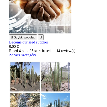

Szybki podgląd

Become our seed supplier
0,00 €
Rated
4
out of 5 stars based on
14
review(s)
Zobacz szczegóły