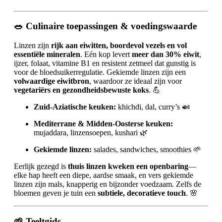
🥗 Culinaire toepassingen & voedingswaarde
Linzen zijn
rijk aan eiwitten, boordevol vezels en vol
essentiële mineralen
. Eén kop levert
meer dan 30% eiwit
,
ijzer, folaat, vitamine B1 en resistent zetmeel dat gunstig is
voor de bloedsuikerregulatie. Gekiemde linzen zijn een
volwaardige eiwitbron
, waardoor ze ideaal zijn voor
vegetariërs en gezondheidsbewuste koks
. 💪
Zuid-Aziatische keuken:
khichdi, dal, curry’s 🍛
Mediterrane & Midden-Oosterse keuken:
mujaddara, linzensoepen, kushari 🌿
Gekiemde linzen:
salades, sandwiches, smoothies 🌱
Eerlijk gezegd is
thuis linzen kweken een openbaring
—
elke hap heeft een diepe, aardse smaak, en vers gekiemde
linzen zijn mals, knapperig en bijzonder voedzaam. Zelfs de
bloemen geven je tuin een
subtiele, decoratieve touch
. 🌸
🌱 Teeltgids