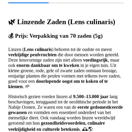
🌿
Linzende Zaden (Lens culinaris)
💰
Prijs: Verpakking van 70 zaden (5g)
Linzen (
Lens culinaris
) behoren tot de oudste en meest
veelzijdige peulvruchten
die door mensen worden geteeld.
Deze lensvormige zaden zijn niet alleen
voedingsrijk
, maar
ook
enorm dankbaar om te kweken
in je eigen tuin. Uit
kleine groene, rode, gele of zwarte zaden ontstaan bossige,
eenjarige planten die peulen vormen met telkens twee zaden,
goed voor een
doorlopende oogst om te koken of te
kiemen
. 🌱
Historisch gezien voeden linzen al
9.500–13.000 jaar
lang
beschavingen, teruggaand tot de neolithische periode in het
Nabije Oosten. Ze waren een van de
eerste gedomesticeerde
gewassen
en vormden een essentieel onderdeel van het
menselijke dieet. Ook vandaag worden linzen wereldwijd
geroemd om hun
gezondheidsvoordelen, culinaire
veelzijdigheid en culturele betekenis
. 🕰️🌎