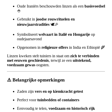
Oude Iraniërs beschouwden linzen als een
basisvoedsel
🍚
Gebruikt in
joodse rouwrituelen en
nieuwjaarstradities
🕊️🎉
Symboliseert
welvaart in Italië en Hongarije
op
oudejaarsavond
Opgenomen in
religieuze offers
in India en Ethiopië 🌾
Linzen kweken stelt tuiniers in staat om
zich te verbinden
met eeuwen geschiedenis
, terwijl ze een
uitstekend,
voedzaam gewas
oogsten.
⚠️ Belangrijke opmerkingen
Zaden zijn
vers en op kiemkracht getest
Perfect voor
tuinbedden of containers
Eenvoudig te telen,
voedzaam en historisch rijk