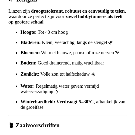
Linzen zijn
droogtetolerant, robuust en eenvoudig te telen
,
waardoor ze perfect zijn voor
zowel hobbytuiniers als teelt
op grotere schaal
.
Hoogte:
Tot 40 cm hoog
Bladeren:
Klein, veerachtig, langs de stengel 🌿
Bloemen:
Wit met blauwe, paarse of roze nerven 🌸
Bodem:
Goed drainerend, matig vruchtbaar
Zonlicht:
Volle zon tot halfschaduw ☀️
Water:
Regelmatig water geven; vermijd
waterverzadiging 💧
Winterhardheid:
Verdraagt 5–30°C
, afhankelijk van
de groeifase
🪴 Zaaivoorschriften