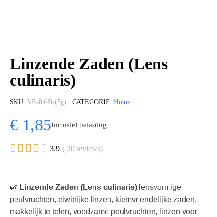
Linzende Zaden (Lens
culinaris)
SKU
VE-84-B-(5g)
CATEGORIE
Home
€ 1,85
Inclusief belasting





3.9
( 20 reviews)
🌿
Linzende Zaden (Lens culinaris)
lensvormige
peulvruchten, eiwitrijke linzen, kiemvriendelijke zaden,
makkelijk te telen, voedzame peulvruchten, linzen voor