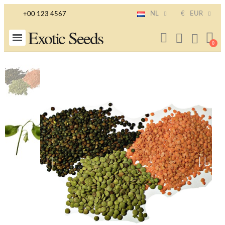
NL
€
EUR
+00 123 4567
Exotic Seeds