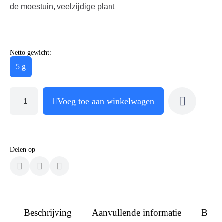
de moestuin, veelzijdige plant
Netto gewicht:
5 g
Voeg toe aan winkelwagen
Delen op
Beschrijving
Aanvullende informatie
Beoo