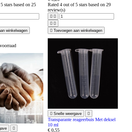
 5 stars based on
25
Rated
4
out of 5 stars based on
29
review(s)




aan winkelwagen

Toevoegen aan winkelwagen
 voorraad

Snelle weergave

Transparante reageerbuis Met deksel
10 ml
gave

€ 0,55