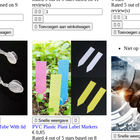
based on
9
review(s)
Rated
5
out of
review(s)









Toevoegen aan winkelwagen
lwagen

Toevoegen 
Niet op

Snelle weergave

Tube With lid
PVC Plastic Plant Label Markers
€ 0,85

Snelle weer
Rated
4
out of 5 stars based on
8