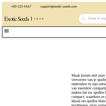
+00 123 4567
support@exotic-seeds.com
Exotic Seeds
SHOP
Maak kennis met onze 
vervoeren van je spul
materialen en zijn ont
van meerdere compartim
maken dat uw spullen b
compact, waardoor ze p
ideaal om spullen thui
bezittingen, onze verp