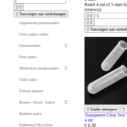
Rated
4
out of 5 stars 


review(s)

Toevoegen aan winkelwagen




Gigantische plantenzaden

Toevoegen aan winke
Grote pakjes zaden
Groentezaden
Fruit zaden
Medicinale kruidenzaden
Chili zaden
Eetbare planten
Bomen - Struik - Zaden

Snelle weergave

Bamboe zaden
Transparent Clear Test 
4 ml
Paddestoel Mycelium
€ 0,30