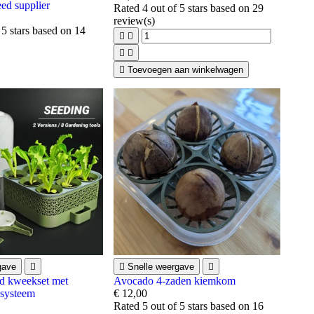
ed supplier
Rated
4
out of 5 stars based on
29
review(s)
 5 stars based on
14





Toevoegen aan winkelwagen
gave


Snelle weergave

d kweekset met
Avocado 4-zaden kiemkom
isysteem
€ 12,00
Rated
5
out of 5 stars based on
16