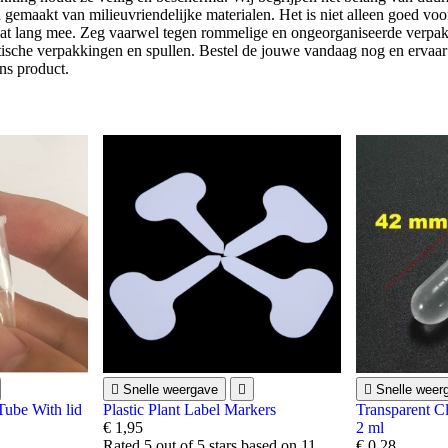
gemaakt van milieuvriendelijke materialen. Het is niet alleen goed voor
at lang mee. Zeg vaarwel tegen rommelige en ongeorganiseerde verpak
ktische verpakkingen en spullen. Bestel de jouwe vandaag nog en ervaa
ns product.

Snelle weergave


Snelle weer
Tube With lid
Plastic Plant Label Markers
Transparent Cl
€ 1,95
2 ml
Rated
5
out of 5 stars based on
11
€ 0,28