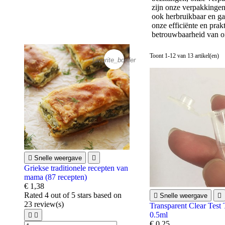
zijn onze verpakkingen 
ook herbruikbaar en ga
onze efficiënte en pra
betrouwbaarheid van o
Toont 1-12 van 13 artikel(en)
favorite_border

Snelle weergave

Griekse traditionele recepten van
mama (87 recepten)
€ 1,38
Rated
4
out of 5 stars based on

Snelle weergave

23
review(s)
Transparent Clear Test 
0.5ml


€ 0,25