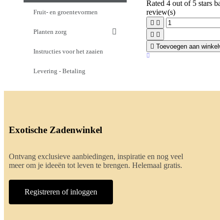
Rated
4
out of 5 stars 
review(s)
Fruit- en groentevormen


Planten zorg



Toevoegen aan winke
Instructies voor het zaaien
Levering - Betaling
Exotische Zadenwinkel
Ontvang exclusieve aanbiedingen, inspiratie en nog veel
meer om je ideeën tot leven te brengen. Helemaal gratis.
Registreren of inloggen