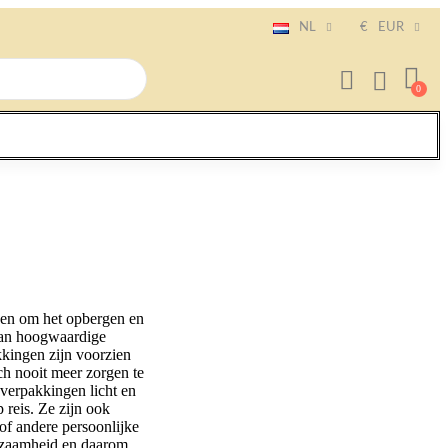
NL
€
EUR
pen om het opbergen en
van hoogwaardige
kingen zijn voorzien
ch nooit meer zorgen te
 verpakkingen licht en
 reis. Ze zijn ook
of andere persoonlijke
urzaamheid en daarom