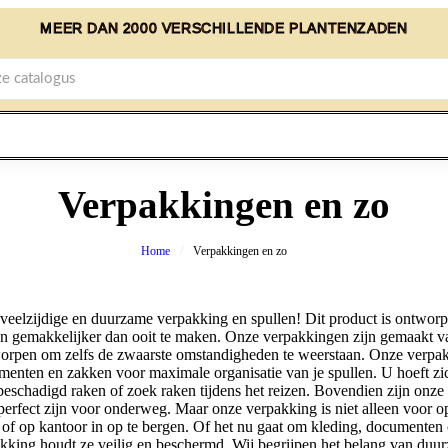
MEER DAN 2000 VERSCHILLENDE PLANTENZADEN
Verpakkingen en zo
Home
Verpakkingen en zo
veelzijdige en duurzame verpakking en spullen! Dit product is ontwor
len gemakkelijker dan ooit te maken. Onze verpakkingen zijn gemaakt 
worpen om zelfs de zwaarste omstandigheden te weerstaan. Onze verpak
enten en zakken voor maximale organisatie van je spullen. U hoeft zi
eschadigd raken of zoek raken tijdens het reizen. Bovendien zijn onze
erfect zijn voor onderweg. Maar onze verpakking is niet alleen voor op
s of op kantoor in op te bergen. Of het nu gaat om kleding, documenten 
akking houdt ze veilig en beschermd. Wij begrijpen het belang van du