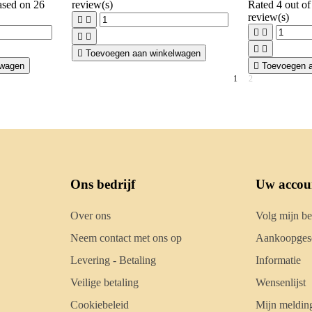
based on
26
review(s)
Rated
4
out of
review(s)









Toevoegen aan winkelwagen
lwagen

Toevoegen 
1
2
Ons bedrijf
Uw accou
Over ons
Volg mijn be
Neem contact met ons op
Aankoopgesc
Levering - Betaling
Informatie
Veilige betaling
Wensenlijst
Cookiebeleid
Mijn meldin