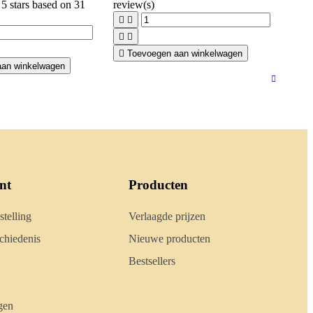
 5 stars based on
31
review(s)





Toevoegen aan winkelwagen
aan winkelwagen
nt
Producten
stelling
Verlaagde prijzen
hiedenis
Nieuwe producten
Bestsellers
gen