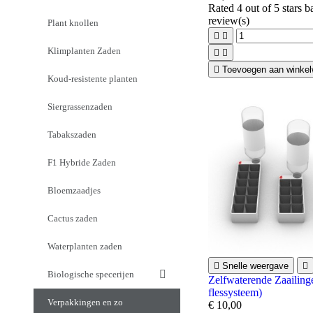
Rated
4
out of 5 stars 
review(s)
Plant knollen


Klimplanten Zaden



Toevoegen aan winke
Koud-resistente planten
Siergrassenzaden
Tabakszaden
F1 Hybride Zaden
Bloemzaadjes
Cactus zaden
Waterplanten zaden

Snelle weergave

Biologische specerijen
Zelfwaterende Zaailing
flessysteem)
Verpakkingen en zo
€ 10,00