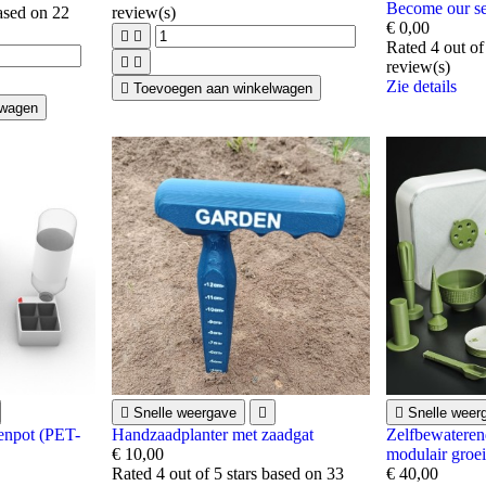
Become our se
based on
22
review(s)
€ 0,00


Rated
4
out of


review(s)
Zie details

Toevoegen aan winkelwagen
lwagen

Snelle weergave


Snelle weer
enpot (PET-
Handzaadplanter met zaadgat
Zelfbewateren
€ 10,00
modulair groe
Rated
4
out of 5 stars based on
33
€ 40,00