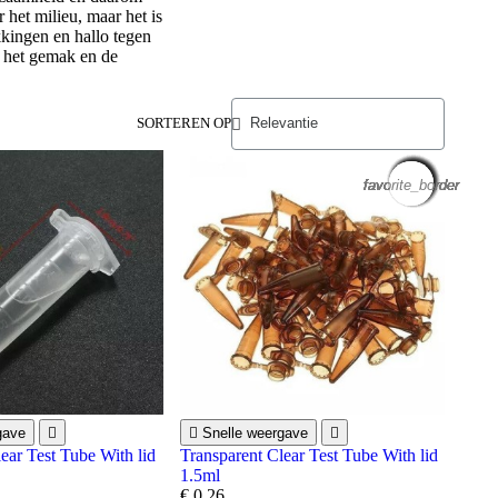
 het milieu, maar het is
kingen en hallo tegen
r het gemak en de
SORTEREN OP
favorite_border
favorite_border
favorite_border
favorite_border
favorite_border
favorite_border
favorite_border
favorite_border
favorite_border
favorite_border
favorite_border
favorite_border
gave


Snelle weergave

ear Test Tube With lid
Transparent Clear Test Tube With lid
1.5ml
€ 0,26