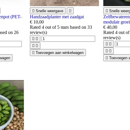

Snelle weergave


Snelle weer
enpot (PET-
Handzaadplanter met zaadgat
Zelfbewateren
€ 10,00
modulair groe
Rated
4
out of 5 stars based on
33
€ 40,00
based on
26
review(s)
Rated
4
out of
review(s)









Toevoegen aan winkelwagen
lwagen

Toevoegen 