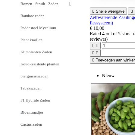
Bomen - Struik - Zaden

Snelle weergave

Bamboe zaden
Zelfwaterende Zaailing
flessysteem)
Paddestoel Mycelium
€ 10,00
Rated
4
out of 5 stars 
review(s)
Plant knollen


Klimplanten Zaden



Toevoegen aan winke
Koud-resistente planten
Nieuw
Siergrassenzaden
Tabakszaden
F1 Hybride Zaden
Bloemzaadjes
Cactus zaden