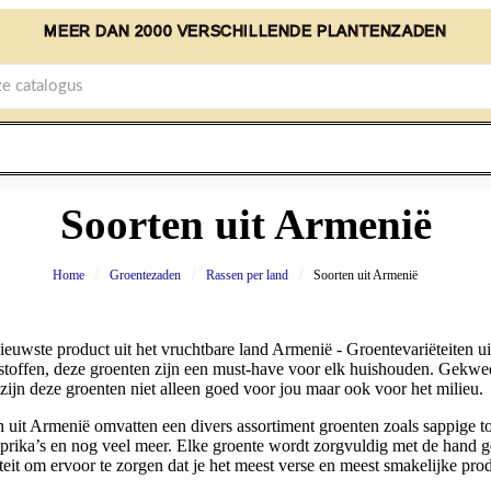
MEER DAN 2000 VERSCHILLENDE PLANTENZADEN
Soorten uit Armenië
Home
Groentezaden
Rassen per land
Soorten uit Armenië
euwste product uit het vruchtbare land Armenië - Groentevariëteiten u
stoffen, deze groenten zijn een must-have voor elk huishouden. Gekw
zijn deze groenten niet alleen goed voor jou maar ook voor het milieu.
n uit Armenië omvatten een divers assortiment groenten zoals sappige 
rika’s en nog veel meer. Elke groente wordt zorgvuldig met de hand g
eit om ervoor te zorgen dat je het meest verse en meest smakelijke pro