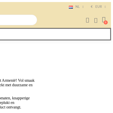
NL
€
EUR
it Armenië! Vol smaak
eekt met duurzame en
tomaten, knapperige
eplukt en
duct ontvangt.