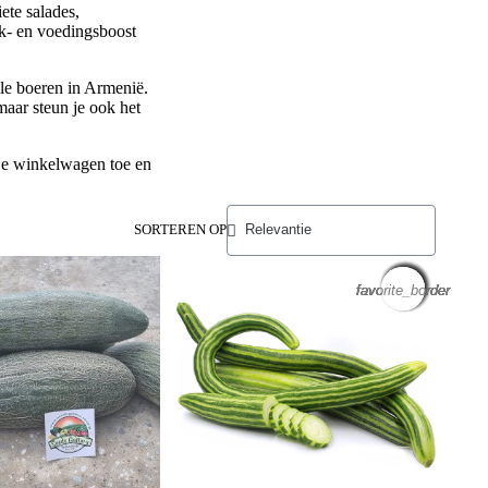
ete salades,
ak- en voedingsboost
le boeren in Armenië.
maar steun je ook het
 je winkelwagen toe en
SORTEREN OP
favorite_border
favorite_border
favorite_border
favorite_border
favorite_border
favorite_border
favorite_border
favorite_border
favorite_border