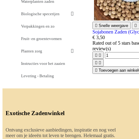
Waterplanten zaden
Biologische specerijen

Snelle weergave

Verpakkingen en zo
Sojabonen Zaden (Glyc
€ 3,50
Fruit- en groentevormen
Rated
out of 5 stars ba
review(s)
Planten zorg




Instructies voor het zaaien

Toevoegen aan winke
Levering - Betaling
Exotische Zadenwinkel
Ontvang exclusieve aanbiedingen, inspiratie en nog veel
meer om je ideeën tot leven te brengen. Helemaal gratis.