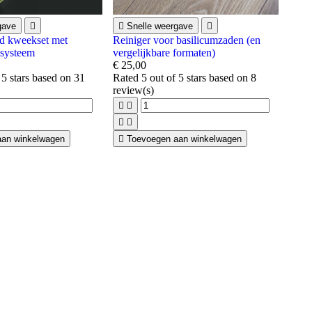
gave


Snelle weergave

d kweekset met
Reiniger voor basilicumzaden (en
isysteem
vergelijkbare formaten)
€ 25,00
 5 stars based on
31
Rated
5
out of 5 stars based on
8
review(s)




aan winkelwagen

Toevoegen aan winkelwagen