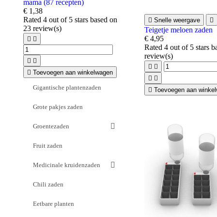
mama (87 recepten)
€ 1,38
Rated
4
out of 5 stars based on

Snelle weergave

23
review(s)
Teigetje meloen zaden
€ 4,95


Rated
4
out of 5 stars 
review(s)





Toevoegen aan winkelwagen


Gigantische plantenzaden

Toevoegen aan winke
Grote pakjes zaden
Groentezaden
Fruit zaden
Medicinale kruidenzaden
Chili zaden
Eetbare planten