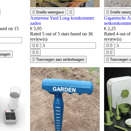

Snelle weergave


Snelle weer
Armeense Yard Long komkommer
Gigantische 
zaden
netkomkomme
based on
15
€ 5,95
€ 2,25
Rated
5
out of 5 stars based on
36
Rated
4
out of
review(s)
review(s)








lwagen

Toevoegen aan winkelwagen

Toevoegen 