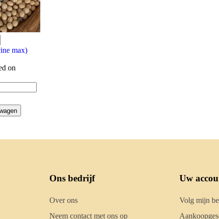
ine max)
sed on
lwagen
Ons bedrijf
Uw accou
Over ons
Volg mijn be
Neem contact met ons op
Aankoopgesc