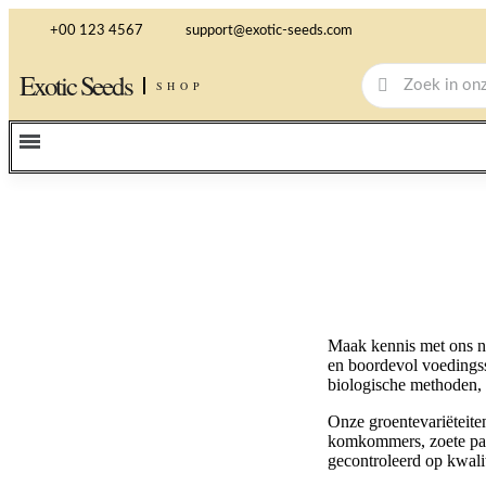
+00 123 4567
support@exotic-seeds.com
Exotic Seeds
SHOP
Maak kennis met ons ni
en boordevol voedings
biologische methoden, 
Onze groentevariëteite
komkommers, zoete pap
gecontroleerd op kwalit