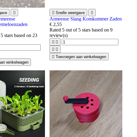
gave


Snelle weergave

Armeense
Armeense Slang Komkommer Zaden
rmeloenzaden
€ 2,55
Rated
5
out of 5 stars based on
9
 5 stars based on
23
review(s)





Toevoegen aan winkelwagen
aan winkelwagen