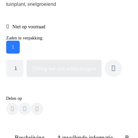
tuinplant, snelgroeiend
Niet op voorraad
Zaden in verpakking:
1
Voeg toe aan winkelwagen
Delen op
Beschrijving
Aanvullende informatie
Beoo