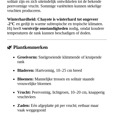
solitair zijn en zich uiteindelijk ontwikkelen tot de bekende
peervormige vrucht. Sommige variëteiten kunnen stekelige
vruchten produceren.
Winterhardheid:
Chayote is winterhard tot ongeveer
-2°C
en gedijt in warme subtropische en tropische klimaten.
Hij heeft
vorstvrije omstandigheden
nodig, omdat koudere
temperaturen de rank kunnen beschadigen of doden.
🌿
Plantkenmerken
Groeivorm:
Snelgroeiende klimmende of kruipende
rank
Bladeren:
Hartvormig, 10–25 cm breed
Bloemen:
Mannelijke trossen en solitair staande
vrouwelijke bloemen
Vrucht:
Peervormig, lichtgroen, 10–20 cm, knapperig
vruchtvlees
Zaden:
Eén afgeplatte pit per vrucht; eetbaar maar
vaak weggegooid