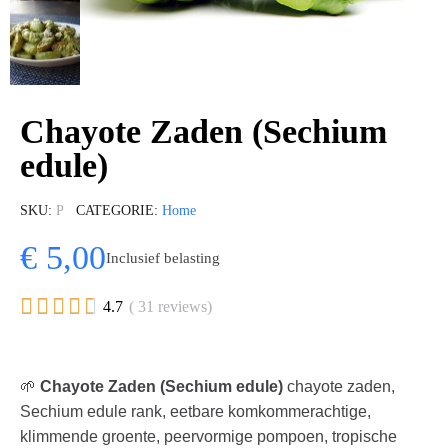
Chayote Zaden (Sechium
edule)
SKU
P
CATEGORIE
Home
€ 5,00
Inclusief belasting





4.7
( 31 reviews)
🌱
Chayote Zaden (Sechium edule)
chayote zaden,
Sechium edule rank, eetbare komkommerachtige,
klimmende groente, peervormige pompoen, tropische