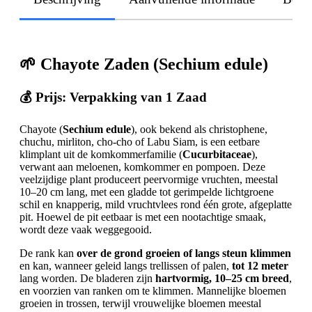
🌱
Chayote Zaden (Sechium edule)
💰
Prijs: Verpakking van 1 Zaad
Chayote (
Sechium edule
), ook bekend als christophene,
chuchu, mirliton, cho-cho of Labu Siam, is een eetbare
klimplant uit de komkommerfamilie (
Cucurbitaceae
),
verwant aan meloenen, komkommer en pompoen. Deze
veelzijdige plant produceert peervormige vruchten, meestal
10–20 cm lang, met een gladde tot gerimpelde lichtgroene
schil en knapperig, mild vruchtvlees rond één grote, afgeplatte
pit. Hoewel de pit eetbaar is met een nootachtige smaak,
wordt deze vaak weggegooid.
De rank kan
over de grond groeien of langs steun klimmen
en kan, wanneer geleid langs trellissen of palen,
tot 12 meter
lang worden. De bladeren zijn
hartvormig, 10–25 cm breed
,
en voorzien van ranken om te klimmen. Mannelijke bloemen
groeien in trossen, terwijl vrouwelijke bloemen meestal