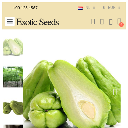
NL
€
EUR
+00 123 4567
Exotic Seeds