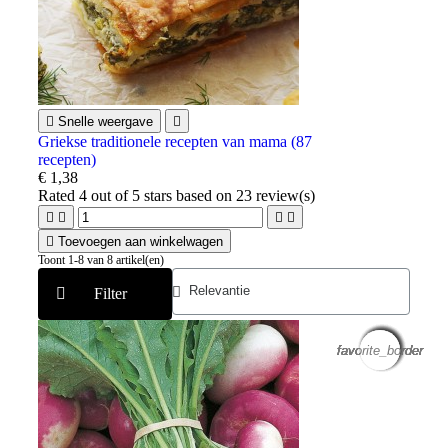

Snelle weergave

Griekse traditionele recepten van mama (87
recepten)
€ 1,38
Rated
4
out of 5 stars based on
23
review(s)





Toevoegen aan winkelwagen
Toont 1-8 van 8 artikel(en)
Filter
favorite_border
favorite_border
favorite_border
favorite_border
favorite_border
favorite_border
favorite_border
favorite_border