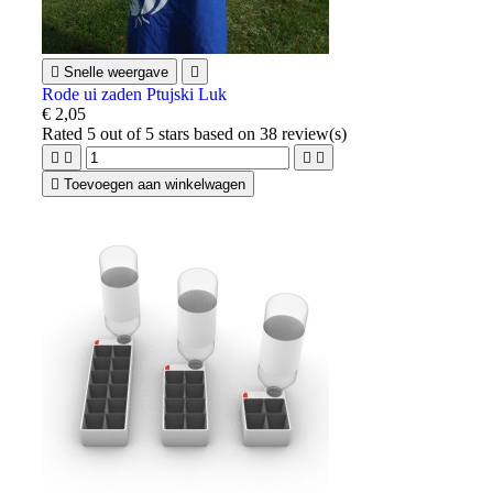

Snelle weergave

Rode ui zaden Ptujski Luk
€ 2,05
Rated
5
out of 5 stars based on
38
review(s)





Toevoegen aan winkelwagen