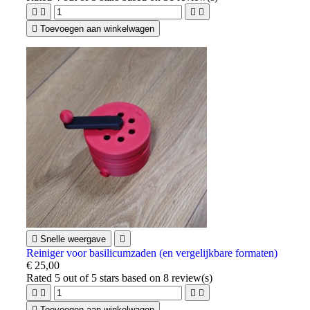





Toevoegen aan winkelwagen

Snelle weergave

Reiniger voor basilicumzaden (en vergelijkbare formaten)
€ 25,00
Rated
5
out of 5 stars based on
8
review(s)





Toevoegen aan winkelwagen