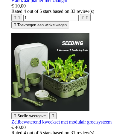
Handzaadplanter met zaadgat
€ 10,00
Rated
4
out of 5 stars based on
33
review(s)





Toevoegen aan winkelwagen

Snelle weergave

Zelfbewaterend kweekset met modulair groeisysteem
€ 40,00
Rated
4
out of 5 stars based on
31
review(s)