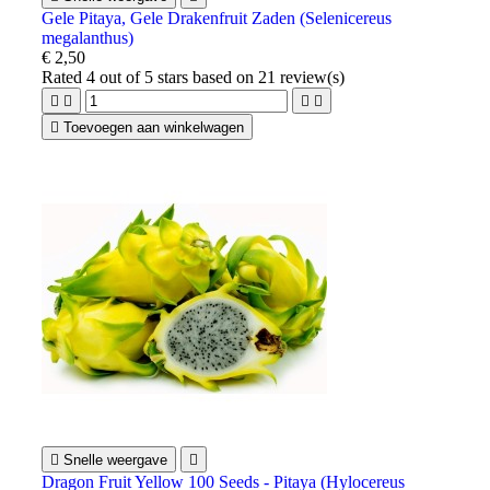
Gele Pitaya, Gele Drakenfruit Zaden (Selenicereus
megalanthus)
€ 2,50
Rated
4
out of 5 stars based on
21
review(s)





Toevoegen aan winkelwagen

Snelle weergave

Dragon Fruit Yellow 100 Seeds - Pitaya (Hylocereus