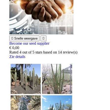

Snelle weergave

Become our seed supplier
€ 0,00
Rated
4
out of 5 stars based on
14
review(s)
Zie details