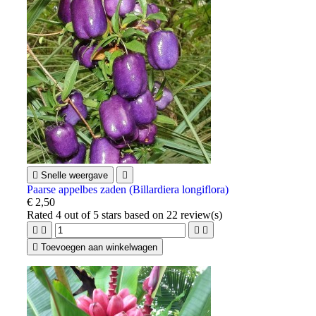

Snelle weergave

Paarse appelbes zaden (Billardiera longiflora)
€ 2,50
Rated
4
out of 5 stars based on
22
review(s)





Toevoegen aan winkelwagen