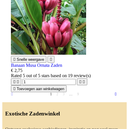

Snelle weergave

Banaan Musa Ornata Zaden
€ 2,75
Rated
5
out of 5 stars based on
19
review(s)





Toevoegen aan winkelwagen
1
2
3
…
9
Exotische Zadenwinkel