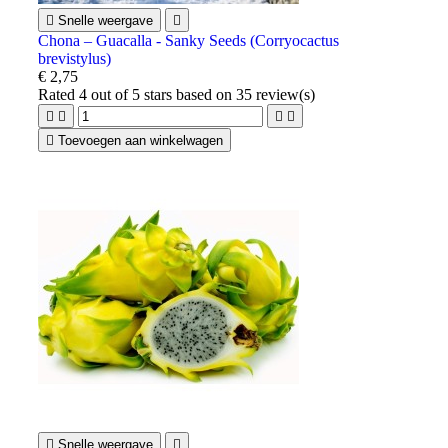

Snelle weergave

Chona – Guacalla - Sanky Seeds (Corryocactus
brevistylus)
€ 2,75
Rated
4
out of 5 stars based on
35
review(s)





Toevoegen aan winkelwagen

Snelle weergave
