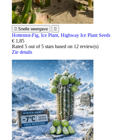

Snelle weergave

Hottentot-Fig, Ice Plant, Highway Ice Plant Seeds
€ 1,85
Rated
5
out of 5 stars based on
12
review(s)
Zie details