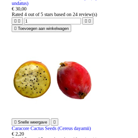
undatus)
€ 30,00
Rated
4
out of 5 stars based on
24
review(s)





Toevoegen aan winkelwagen

Snelle weergave

Caracore Cactus Seeds (Cereus dayamii)
€ 2,20