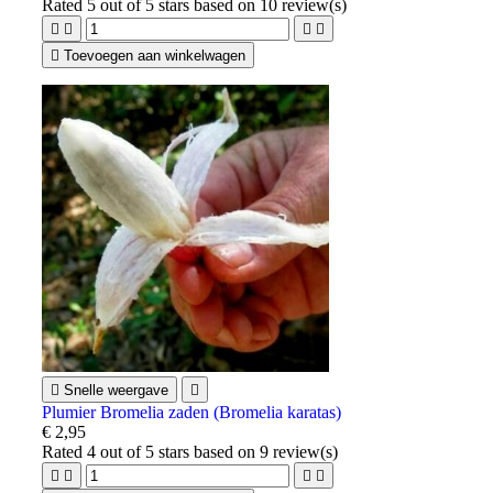
Rated
5
out of 5 stars based on
10
review(s)





Toevoegen aan winkelwagen

Snelle weergave

Plumier Bromelia zaden (Bromelia karatas)
€ 2,95
Rated
4
out of 5 stars based on
9
review(s)



