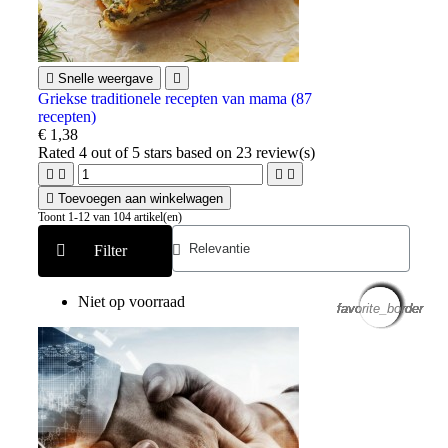

Snelle weergave

Griekse traditionele recepten van mama (87
recepten)
€ 1,38
Rated
4
out of 5 stars based on
23
review(s)





Toevoegen aan winkelwagen
Toont 1-12 van 104 artikel(en)
Filter
Niet op voorraad
favorite_border
favorite_border
favorite_border
favorite_border
favorite_border
favorite_border
favorite_border
favorite_border
favorite_border
favorite_border
favorite_border
favorite_border