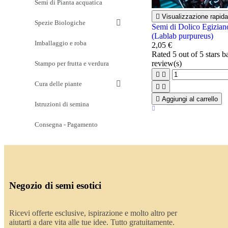
Semi di Pianta acquatica

Visualizzazione rapida
Spezie Biologiche
Semi di Dolico Egizian
(Lablab purpureus)
Imballaggio e roba
2,05 €
Rated
5
out of 5 stars 
review(s)
Stampo per frutta e verdura


Cura delle piante



Aggiungi al carrello
Istruzioni di semina
Consegna - Pagamento
Negozio di semi esotici
Ricevi offerte esclusive, ispirazione e molto altro per
aiutarti a dare vita alle tue idee. Tutto gratuitamente.