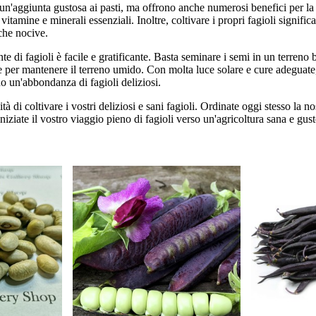
 un'aggiunta gustosa ai pasti, ma offrono anche numerosi benefici per la
 vitamine e minerali essenziali. Inoltre, coltivare i propri fagioli signific
che nocive.
nte di fagioli è facile e gratificante. Basta seminare i semi in un terreno
 per mantenere il terreno umido. Con molta luce solare e cure adeguate, 
o un'abbondanza di fagioli deliziosi.
à di coltivare i vostri deliziosi e sani fagioli. Ordinate oggi stesso la n
 iniziate il vostro viaggio pieno di fagioli verso un'agricoltura sana e gus