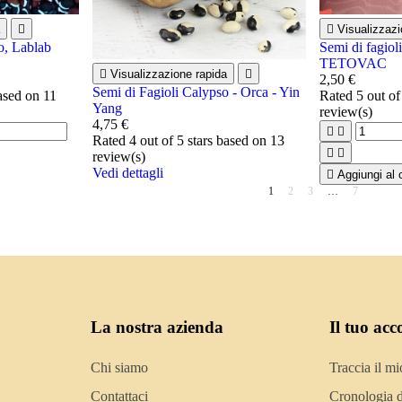


Visualizzazi
o, Lablab
Semi di fagiol
TETOVAC

Visualizzazione rapida

2,50 €
Semi di Fagioli Calypso - Orca - Yin
based on
11
Rated
5
out of
Yang
review(s)
4,75 €


Rated
4
out of 5 stars based on
13


review(s)
Vedi dettagli

Aggiungi al c
1
2
3
…
7
La nostra azienda
Il tuo acc
Chi siamo
Traccia il mi
Contattaci
Cronologia d