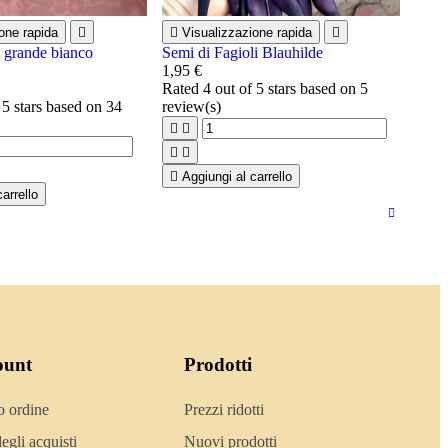
one rapida


Visualizzazione rapida

i grande bianco
Semi di Fagioli Blauhilde
1,95 €
Rated
4
out of 5 stars based on
5
 5 stars based on
34
review(s)





Aggiungi al carrello
arrello
ount
Prodotti
o ordine
Prezzi ridotti
egli acquisti
Nuovi prodotti