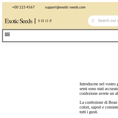
+00 123 4567
support@exotic-seeds.com
Exotic Seeds
SHOP
Introducete nel vostro g
semi sono stati accurat
confezione avrete un ab
La confezione di Bean 
colori, sapori e consiste
tutti i gusti.