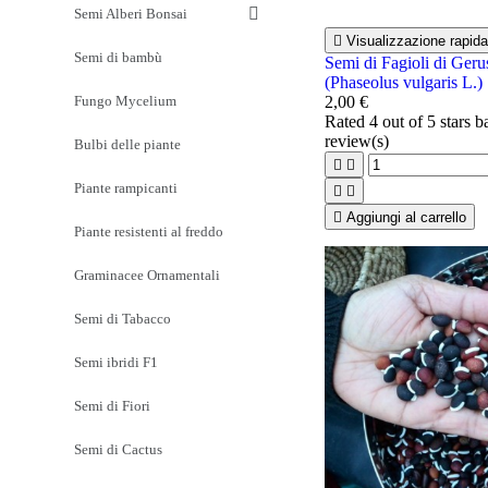
Semi Alberi Bonsai

Visualizzazione rapida
Semi di bambù
Semi di Fagioli di Ger
(Phaseolus vulgaris L.)
Fungo Mycelium
2,00 €
Rated
4
out of 5 stars 
review(s)
Bulbi delle piante


Piante rampicanti



Aggiungi al carrello
Piante resistenti al freddo
Graminacee Ornamentali
Semi di Tabacco
Semi ibridi F1
Semi di Fiori
Semi di Cactus