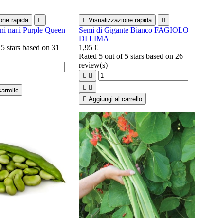
one rapida


Visualizzazione rapida

ini nani Purple Queen
Semi di Gigante Bianco FAGIOLO
DI LIMA
 5 stars based on
31
1,95 €
Rated
5
out of 5 stars based on
26
review(s)




arrello

Aggiungi al carrello