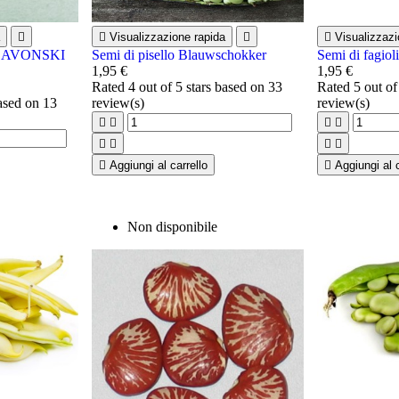


Visualizzazione rapida


Visualizzazi
i SLAVONSKI
Semi di pisello Blauwschokker
Semi di fagiol
1,95 €
1,95 €
Rated
4
out of 5 stars based on
33
Rated
5
out of
based on
13
review(s)
review(s)









Aggiungi al carrello

Aggiungi al c
Non disponibile