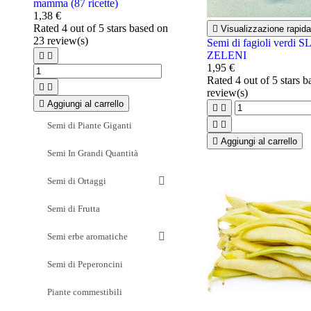
mamma (87 ricette)
1,38 €
Rated
4
out of 5 stars based on

Visualizzazione rapida
23
review(s)
Semi di fagioli verd
ZELENI


1,95 €
Rated
4
out of 5 stars 


review(s)

Aggiungi al carrello




Semi di Piante Giganti

Aggiungi al carrello
Semi In Grandi Quantità
Semi di Ortaggi
Semi di Frutta
Semi erbe aromatiche
Semi di Peperoncini
Piante commestibili