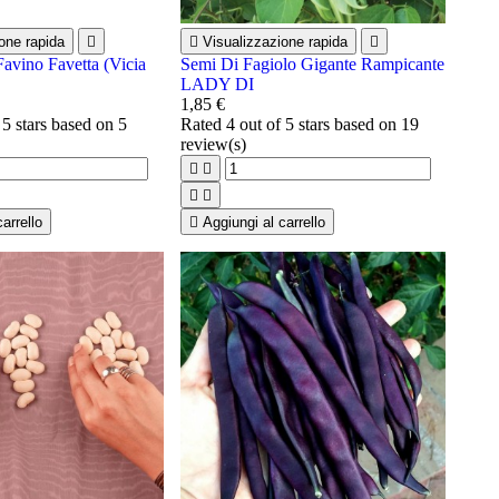
one rapida


Visualizzazione rapida

Favino Favetta (Vicia
Semi Di Fagiolo Gigante Rampicante
LADY DI
1,85 €
 5 stars based on
5
Rated
4
out of 5 stars based on
19
review(s)




arrello

Aggiungi al carrello