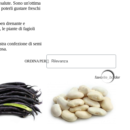
 salute. Sono un'ottima
a poterli gustare freschi
 ben drenante e
le piante di fagioli
ostra confezione di semi
tosa.
ORDINA PER
favorite_border
favorite_border
favorite_border
favorite_border
favorite_border
favorite_border
favorite_border
favorite_border
favorite_border
favorite_border
favorite_border
favorite_border