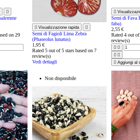


Visualizzazi
usalemme
Semi di Fava 
faba)

Visualizzazione rapida

2,55 €
Semi di Fagioli Lima Zebra
based on
29
Rated
4
out of
(Phaseolus lunatus)
review(s)
1,95 €


Rated
5
out of 5 stars based on
7


review(s)
Vedi dettagli

Aggiungi al c
Non disponibile