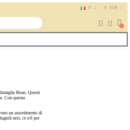
IT
€
EUR
a famiglia Bean. Questi
ste. Con questa
rono un assortimento di
fagioli neri, ce n'è per