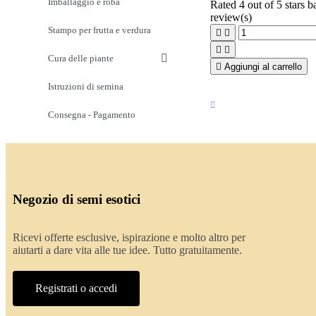
Imballaggio e roba
Rated
4
out of 5 stars 
review(s)
Stampo per frutta e verdura




Cura delle piante

Aggiungi al carrello
Istruzioni di semina
Consegna - Pagamento
Negozio di semi esotici
Ricevi offerte esclusive, ispirazione e molto altro per
aiutarti a dare vita alle tue idee. Tutto gratuitamente.
Registrati o accedi