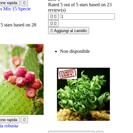
one rapida

Rated
5
out of 5 stars based on
23
s Mix 15 Specie
review(s)




 5 stars based on
28

Aggiungi al carrello
Non disponibile
one rapida

ia robusta