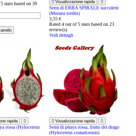

Visualizzazione rapida

 5 stars based on
39
Semi di ERBA SPIRALE succulent
(Moraea tortilis)
3,55 €
Rated
4
out of 5 stars based on
23
review(s)
arrello
Vedi dettagli
one rapida


Visualizzazione rapida

aya rossa (Hylocereus
Semi di pitaya rossa, frutto del drago
(Hylocereus costaricensis)