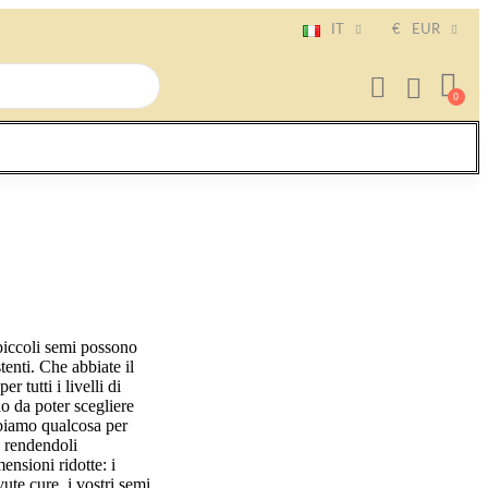
IT
€
EUR
 piccoli semi possono
tenti. Che abbiate il
r tutti i livelli di
do da poter scegliere
abbiamo qualcosa per
 rendendoli
ensioni ridotte: i
vute cure, i vostri semi