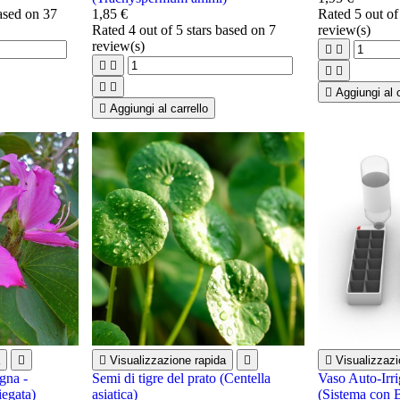
based on
37
1,85 €
Rated
5
out of
Rated
4
out of 5 stars based on
7
review(s)
review(s)









Aggiungi al c

Aggiungi al carrello


Visualizzazione rapida


Visualizzazi
gna -
Semi di tigre del prato (Centella
Vaso Auto-Irri
iegata)
asiatica)
(Sistema con 