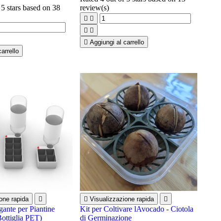
 5 stars based on
38
review(s)





Aggiungi al carrello
arrello
one rapida


Visualizzazione rapida

gante per Piantine
Kit per Coltivare lAvocado - Ciotola
Bottiglia PET)
di Germinazione