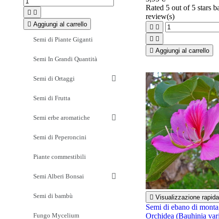
Rated
5
out of 5 stars 


review(s)

Aggiungi al carrello




Semi di Piante Giganti

Aggiungi al carrello
Semi In Grandi Quantità
Semi di Ortaggi
Semi di Frutta
Semi erbe aromatiche
Semi di Peperoncini
Piante commestibili
Semi Alberi Bonsai
Semi di bambù

Visualizzazione rapida
Semi di ebano di monta
Fungo Mycelium
Orchidea (Bauhinia var