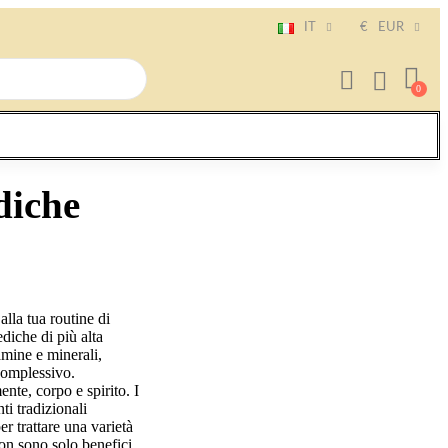
IT
€
EUR
diche
lla tua routine di
diche di più alta
tamine e minerali,
complessivo.
nte, corpo e spirito. I
ti tradizionali
r trattare una varietà
non sono solo benefici