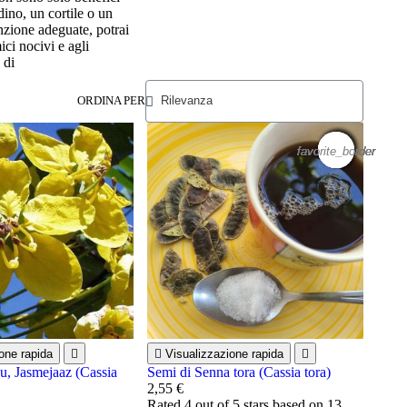
dino, un cortile o un
enzione adeguate, potrai
ci nocivi e agli
 di
ORDINA PER
favorite_border
favorite_border
favorite_border
favorite_border
favorite_border
favorite_border
favorite_border
favorite_border
one rapida


Visualizzazione rapida

u, Jasmejaaz (Cassia
Semi di Senna tora (Cassia tora)
2,55 €
Rated
4
out of 5 stars based on
13