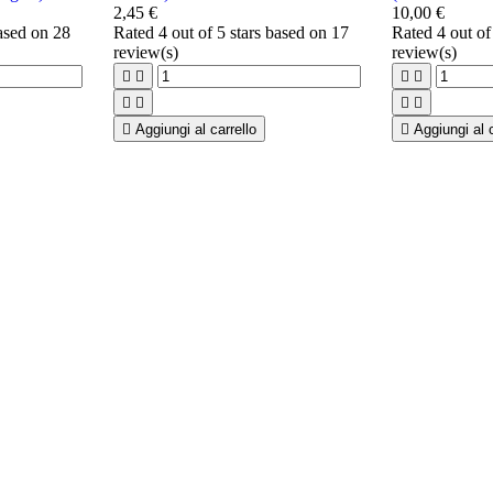
2,45 €
10,00 €
based on
28
Rated
4
out of 5 stars based on
17
Rated
4
out of
review(s)
review(s)









Aggiungi al carrello

Aggiungi al c