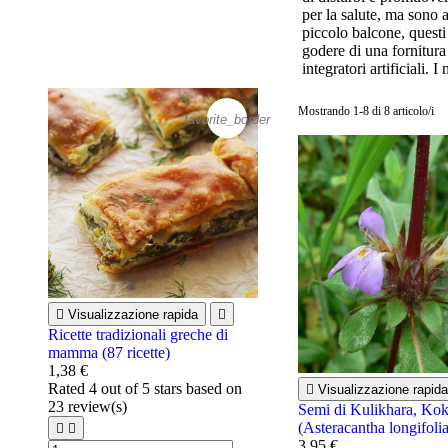
per la salute, ma sono a
piccolo balcone, questi 
godere di una fornitura
integratori artificiali
Mostrando 1-8 di 8 articolo/i
favorite_border

Visualizzazione rapida

Ricette tradizionali greche di
mamma (87 ricette)
1,38 €
Rated
4
out of 5 stars based on

Visualizzazione rapida
23
review(s)
Semi di Kulikhara, Kok
(Asteracantha longifolia


3,95 €