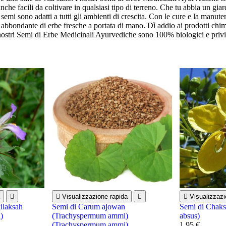
nche facili da coltivare in qualsiasi tipo di terreno. Che tu abbia un giar
semi sono adatti a tutti gli ambienti di crescita. Con le cure e la manut
 abbondante di erbe fresche a portata di mano. Dì addio ai prodotti chimi
. I nostri Semi di Erbe Medicinali Ayurvediche sono 100% biologici e privi


Visualizzazione rapida


Visualizzazi
ilaksah
Semi di Carum ajowan
Semi di Chaks
)
(Trachyspermum ammi)
absus)
(Trachyspermum ammi)
1,95 €