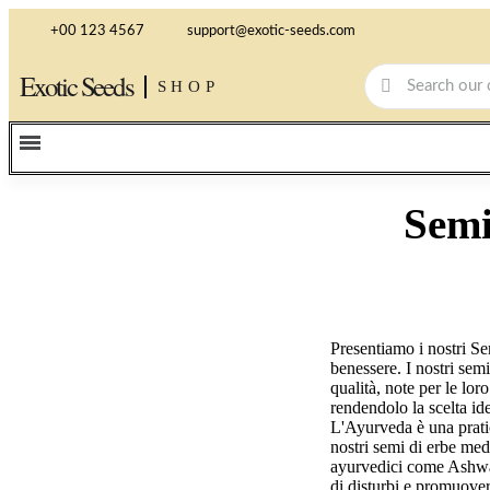
+00 123 4567
support@exotic-seeds.com
Exotic Seeds
SHOP
Semi
Presentiamo i nostri Se
benessere. I nostri sem
qualità, note per le lor
rendendolo la scelta id
L'Ayurveda è una pratic
nostri semi di erbe medi
ayurvedici come Ashwaga
di disturbi e promuover