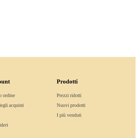
ount
Prodotti
o ordine
Prezzi ridotti
egli acquisti
Nuovi prodotti
I più venduti
ideri