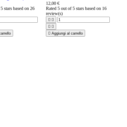
12,00 €
 5 stars based on
26
Rated
5
out of 5 stars based on
16
review(s)




arrello

Aggiungi al carrello