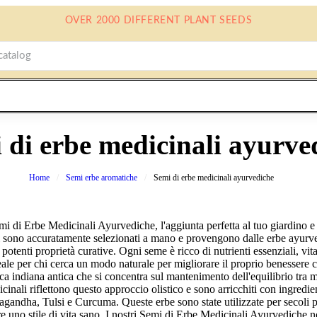
OVER 2000 DIFFERENT PLANT SEEDS
 di erbe medicinali ayurve
Home
Semi erbe aromatiche
Semi di erbe medicinali ayurvediche
mi di Erbe Medicinali Ayurvediche, l'aggiunta perfetta al tuo giardino e a
i sono accuratamente selezionati a mano e provengono dalle erbe ayurve
o potenti proprietà curative. Ogni seme è ricco di nutrienti essenziali, vi
eale per chi cerca un modo naturale per migliorare il proprio benessere 
a indiana antica che si concentra sul mantenimento dell'equilibrio tra me
cinali riflettono questo approccio olistico e sono arricchiti con ingredien
ndha, Tulsi e Curcuma. Queste erbe sono state utilizzate per secoli pe
e uno stile di vita sano. I nostri Semi di Erbe Medicinali Ayurvediche 