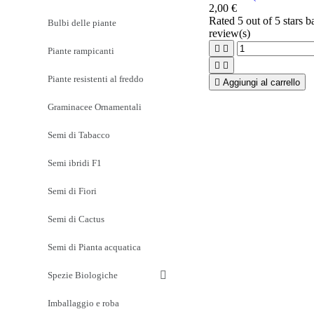
2,00 €
Rated
5
out of 5 stars 
Bulbi delle piante
review(s)


Piante rampicanti


Piante resistenti al freddo

Aggiungi al carrello
Graminacee Ornamentali
Semi di Tabacco
Semi ibridi F1
Semi di Fiori
Semi di Cactus
Semi di Pianta acquatica
Spezie Biologiche
Imballaggio e roba