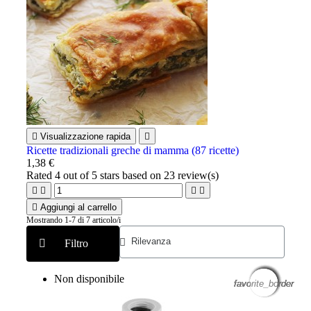

Visualizzazione rapida

Ricette tradizionali greche di mamma (87 ricette)
1,38 €
Rated
4
out of 5 stars based on
23
review(s)





Aggiungi al carrello
Mostrando 1-7 di 7 articolo/i
Filtro
Non disponibile
favorite_border
favorite_border
favorite_border
favorite_border
favorite_border
favorite_border
favorite_border