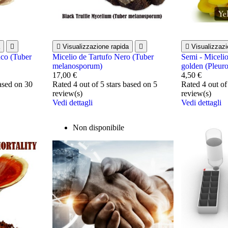


Visualizzazione rapida


Visualizzazi
nco (Tuber
Micelio de Tartufo Nero (Tuber
Semi - Miceli
melanosporum)
golden (Pleuro
17,00 €
4,50 €
based on
30
Rated
4
out of 5 stars based on
5
Rated
4
out of
review(s)
review(s)
Vedi dettagli
Vedi dettagli
Non disponibile