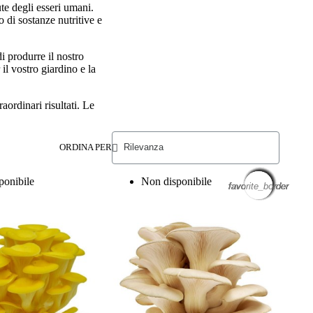
ute degli esseri umani.
o di sostanze nutritive e
i produrre il nostro
il vostro giardino e la
aordinari risultati. Le
ORDINA PER
ponibile
Non disponibile
favorite_border
favorite_border
favorite_border
favorite_border
favorite_border
favorite_border
favorite_border
favorite_border
favorite_border
favorite_border
favorite_border