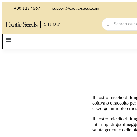
+00 123 4567
support@exotic-seeds.com
Exotic Seeds
SHOP
Il nostro micelio di fu
coltivato e raccolto per
e svolge un ruolo crucia
Il nostro micelio di fun
tutti i tipi di giardina
salute generale delle pi