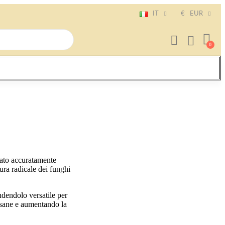
IT
€
EUR
stato accuratamente
tura radicale dei funghi
endendolo versatile per
ci sane e aumentando la