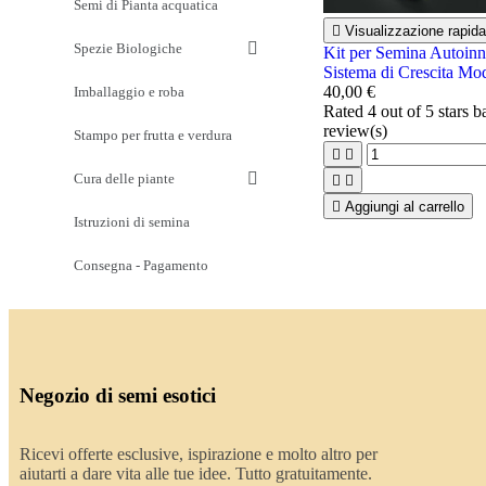
Semi di Pianta acquatica

Visualizzazione rapida
Spezie Biologiche
Kit per Semina Autoinna
Sistema di Crescita Mo
40,00 €
Imballaggio e roba
Rated
4
out of 5 stars 
review(s)
Stampo per frutta e verdura


Cura delle piante



Aggiungi al carrello
Istruzioni di semina
Consegna - Pagamento
Negozio di semi esotici
Ricevi offerte esclusive, ispirazione e molto altro per
aiutarti a dare vita alle tue idee. Tutto gratuitamente.