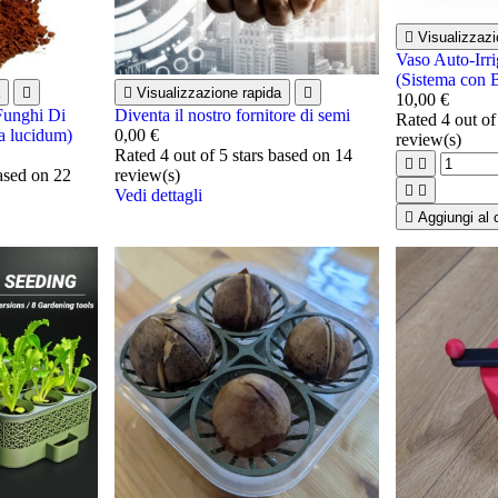

Visualizzazi
Vaso Auto-Irri
(Sistema con 


Visualizzazione rapida

10,00 €
Funghi Di
Diventa il nostro fornitore di semi
Rated
4
out of
a lucidum)
0,00 €
review(s)
Rated
4
out of 5 stars based on
14


based on
22
review(s)


Vedi dettagli

Aggiungi al c