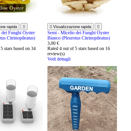
one rapida


Visualizzazione rapida

o dei Funghi Oyster
Semi - Micelio dei Funghi Oyster
tus Citrinopileatus)
Bianco (Pleurotus Citrinopileatus)
3,00 €
 5 stars based on
34
Rated
4
out of 5 stars based on
16
review(s)
Vedi dettagli