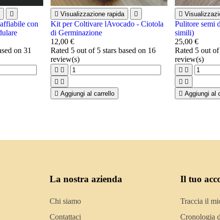


Visualizzazione rapida


Visualizzazi
ffiabile con
Kit per Coltivare lAvocado - Ciotola
Pulitore semi d
dulare
di Germinazione
simili)
12,00 €
25,00 €
based on
31
Rated
5
out of 5 stars based on
16
Rated
5
out of
review(s)
review(s)









Aggiungi al carrello

Aggiungi al c
La nostra azienda
Il tuo acc
Chi siamo
Traccia il mi
Contattaci
Cronologia d