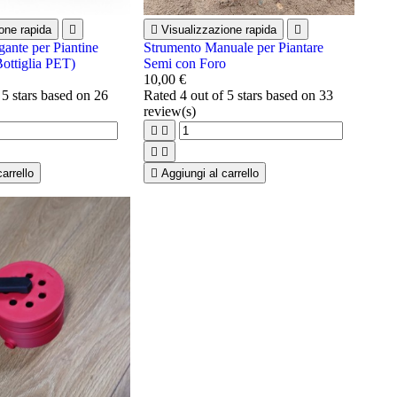
one rapida


Visualizzazione rapida

gante per Piantine
Strumento Manuale per Piantare
Bottiglia PET)
Semi con Foro
10,00 €
 5 stars based on
26
Rated
4
out of 5 stars based on
33
review(s)




arrello

Aggiungi al carrello