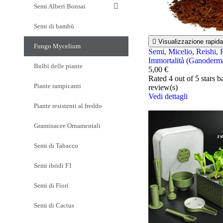
Semi Alberi Bonsai
Semi di bambù

Visualizzazione rapida
Fungo Mycelium
Semi, Micelio, Reishi, 
Immortalità (Ganoderm
Bulbi delle piante
5,00 €
Rated
4
out of 5 stars 
Piante rampicanti
review(s)
Vedi dettagli
Piante resistenti al freddo
Graminacee Ornamentali
Semi di Tabacco
Semi ibridi F1
Semi di Fiori
Semi di Cactus