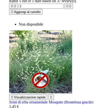
Rated
5
out of 5 stars based on
37
review(s)





Aggiungi al carrello
Non disponibile

Visualizzazione rapida

Semi di erba ornamentale Mosquito (Bouteloua gracile)
1,45 €