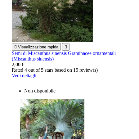

Visualizzazione rapida

Semi di Miscanthus sinensis Graminacee ornamentali
(Miscanthus sinensis)
2,00 €
Rated
4
out of 5 stars based on
15
review(s)
Vedi dettagli
Non disponibile