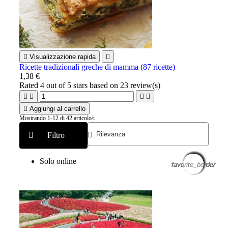

Visualizzazione rapida

Ricette tradizionali greche di mamma (87 ricette)
1,38 €
Rated
4
out of 5 stars based on
23
review(s)





Aggiungi al carrello
Mostrando 1-12 di 42 articolo/i
Filtro
Solo online
favorite_border
favorite_border
favorite_border
favorite_border
favorite_border
favorite_border
favorite_border
favorite_border
favorite_border
favorite_border
favorite_border
favorite_border