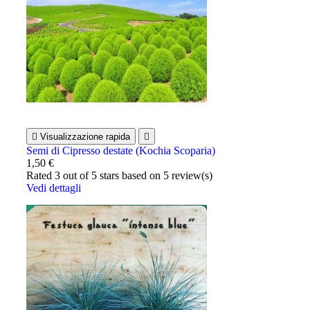

Visualizzazione rapida

Semi di Cipresso destate (Kochia Scoparia)
1,50 €
Rated
3
out of 5 stars based on
5
review(s)
Vedi dettagli