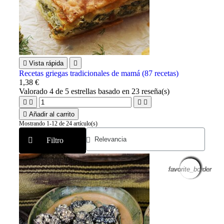

Vista rápida

Recetas griegas tradicionales de mamá (87 recetas)
1,38 €
Valorado
4
de 5 estrellas basado en
23
reseña(s)





Añadir al carrito
Mostrando 1-12 de 24 artículo(s)
Filtro
favorite_border
favorite_border
favorite_border
favorite_border
favorite_border
favorite_border
favorite_border
favorite_border
favorite_border
favorite_border
favorite_border
favorite_border