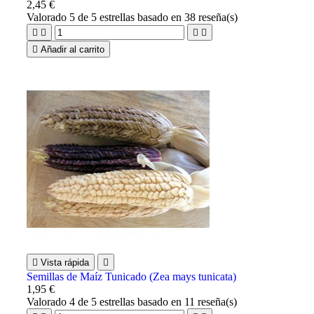
2,45 €
Valorado
5
de 5 estrellas basado en
38
reseña(s)





Añadir al carrito

Vista rápida

Semillas de Maíz Tunicado (Zea mays tunicata)
1,95 €
Valorado
4
de 5 estrellas basado en
11
reseña(s)