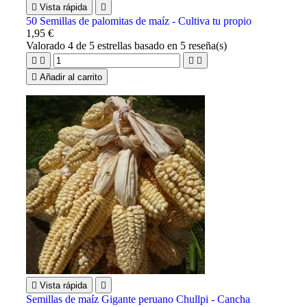

Vista rápida

50 Semillas de palomitas de maíz - Cultiva tu propio
1,95 €
Valorado
4
de 5 estrellas basado en
5
reseña(s)





Añadir al carrito

Vista rápida

Semillas de maíz Gigante peruano Chullpi - Cancha