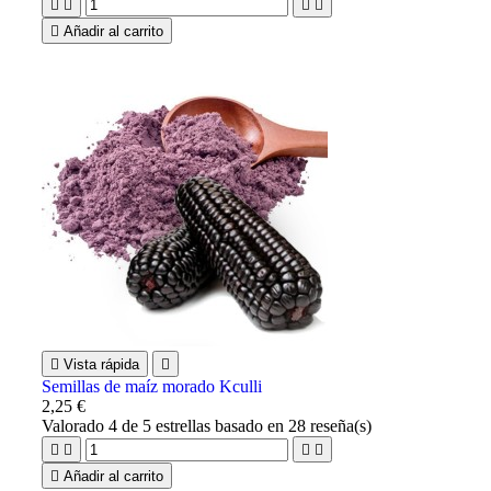





Añadir al carrito

Vista rápida

Semillas de maíz morado Kculli
2,25 €
Valorado
4
de 5 estrellas basado en
28
reseña(s)





Añadir al carrito