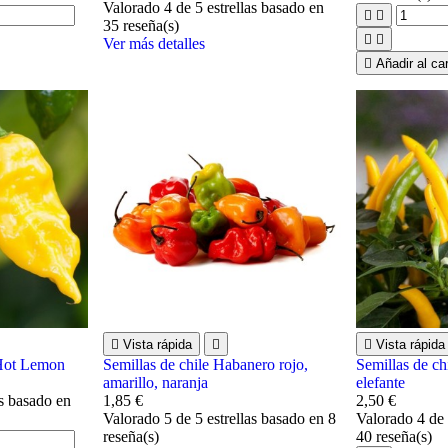
Valorado
4
de 5 estrellas basado en


35
reseña(s)


Ver más detalles

Añadir al car

Vista rápida


Vista rápida
 Hot Lemon
Semillas de chile Habanero rojo,
Semillas de ch
amarillo, naranja
elefante
as basado en
1,85 €
2,50 €
Valorado
5
de 5 estrellas basado en
8
Valorado
4
de 
reseña(s)
40
reseña(s)