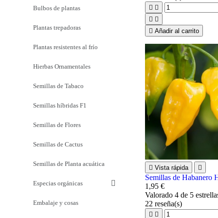


Bulbos de plantas


Plantas trepadoras

Añadir al carrito
Plantas resistentes al frío
Hierbas Ornamentales
Semillas de Tabaco
Semillas híbridas F1
Semillas de Flores
Semillas de Cactus
Semillas de Planta acuática

Vista rápida

Semillas de Habanero
Especias orgánicas
1,95 €
Valorado
4
de 5 estrell
Embalaje y cosas
22
reseña(s)

