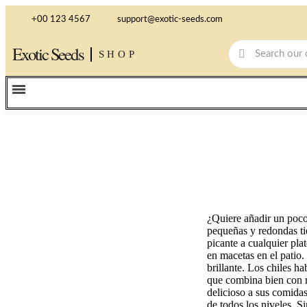
+00 123 4567
support@exotic-seeds.com
Exotic Seeds
SHOP
¿Quiere añadir un poco 
pequeñas y redondas ti
picante a cualquier pla
en macetas en el patio.
brillante. Los chiles h
que combina bien con m
delicioso a sus comidas
de todos los niveles. S