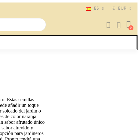
ES
€
EUR
ro. Estas semillas
uede añadir un toque
r soleado del jardín o
es de color naranja
un sabor afrutado único
 sabor atrevido y
 opción para jardineros
ad. Pronto tendrá una