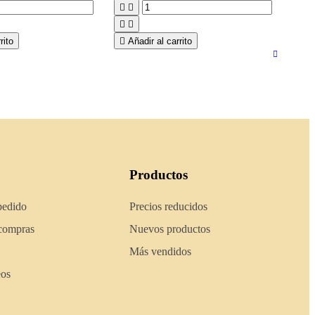




rito

Añadir al carrito
Productos
pedido
Precios reducidos
 compras
Nuevos productos
Más vendidos
eos