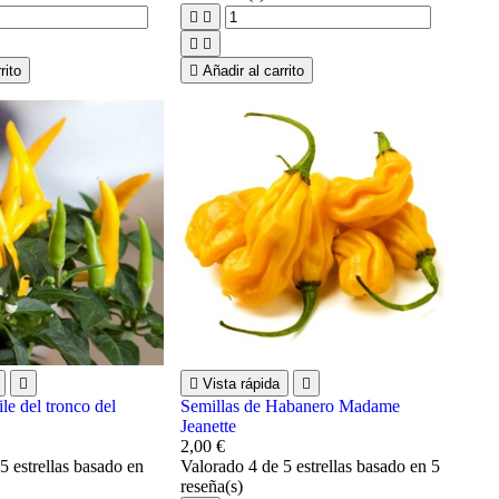




rito

Añadir al carrito


Vista rápida

ile del tronco del
Semillas de Habanero Madame
Jeanette
2,00 €
5 estrellas basado en
Valorado
4
de 5 estrellas basado en
5
reseña(s)