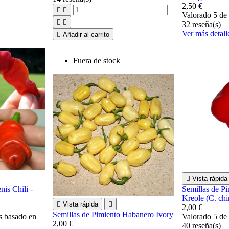
2,50 €


Valorado
5
de 


32
reseña(s)
Ver más detall

Añadir al carrito
Fuera de stock

Vista rápida
nis Chili -
Semillas de P
Kreole (C. chi

Vista rápida

2,00 €
Semillas de Pimiento Habanero Ivory
as basado en
Valorado
5
de 
2,00 €
40
reseña(s)