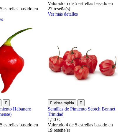
Valorado
5
de 5 estrellas basado en
5 estrellas basado en
27
reseña(s)
Ver más detalles
es


Vista rápida

imiento Habanero
Semillas de Pimiento Scotch Bonnet
nense)
Trinidad
1,50 €
5 estrellas basado en
Valorado
4
de 5 estrellas basado en
19
reseña(s)