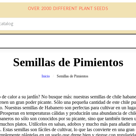
OVER 2000 DIFFERENT PLANT SEEDS
Semillas de Pimientos
Inicio
Semillas de Pimientos
de calor a su jardín? No busque más: nuestras semillas de chile habane
enen un gran poder picante. Sólo una pequeña cantidad de este chile p
to. Nuestras semillas de Habanero son perfectas para cultivar en un luga
 Prosperan en temperaturas cálidas y producirán una abundancia de chil
abaneros no sólo son conocidos por su picante, sino que también tienen 
uchos platos. Utilícelos en salsas, adobos y mucho más para añadir un
. Estas semillas son fáciles de cultivar, lo que las convierte en una gran
implemente plántelas en un suelo que drene bien y riegue con regularid