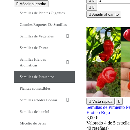



Añadir al carrito


Semillas de Plantas Gigantes

Añadir al carrito
Grandes Paquetes De Semillas
Semillas de Vegetales
Semillas de Frutas
Semillas Hierbas
Aromáticas
Semillas de Pimientos
Plantas comestibles
Semillas árboles Bonsai

Vista rápida

Semillas de Pimiento Pe
Semillas de bambú
Erotico Rojo
3,00 €
Valorado
4
de 5 estrell
Micelio de Setas
40
reseña(s)