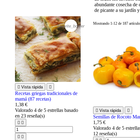
abundante cosecha de c
de picante a su jardín 
Mostrando 1-12 de 187 artículo
favorite_border

Vista rápida

Recetas griegas tradicionales de
mamá (87 recetas)
1,38 €
Valorado
4
de 5 estrellas basado

Vista rápida

en
23
reseña(s)
Semillas de Rocoto Ma
1,75 €


Valorado
4
de 5 estrell
12
reseña(s)

