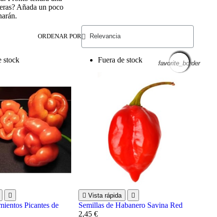
speras? Añada un poco
narán.
ORDENAR POR
e stock
Fuera de stock
favorite_border
favorite_border
favorite_border
favorite_border
favorite_border
favorite_border
favorite_border
favorite_border
favorite_border
favorite_border
favorite_border
favorite_border


Vista rápida

mientos Picantes de
Semillas de Habanero Savina Red
2,45 €