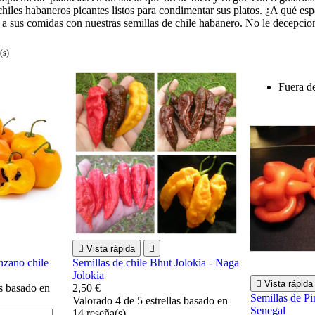
hiles habaneros picantes listos para condimentar sus platos. ¿A qué e
y a sus comidas con nuestras semillas de chile habanero. No le decepcio
(s)
Fuera d

Vista rápida

nzano chile
Semillas de chile Bhut Jolokia - Naga
Jolokia

Vista rápida
as basado en
2,50 €
Semillas de Pi
Valorado
4
de 5 estrellas basado en
Senegal
14
reseña(s)