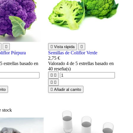


Vista rápida

liflor Púrpura
Semillas de Coliflor Verde
2,75 €
5 estrellas basado en
Valorado
4
de 5 estrellas basado en
40
reseña(s)




rito

Añadir al carrito
e stock