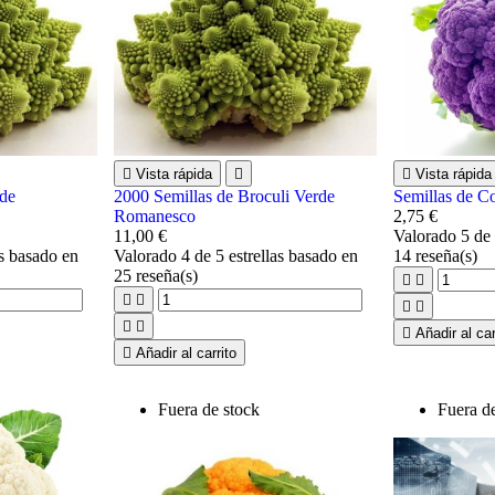

Vista rápida


Vista rápida
rde
2000 Semillas de Broculi Verde
Semillas de Co
Romanesco
2,75 €
11,00 €
Valorado
5
de 
as basado en
Valorado
4
de 5 estrellas basado en
14
reseña(s)
25
reseña(s)









Añadir al car

Añadir al carrito
Fuera de stock
Fuera d