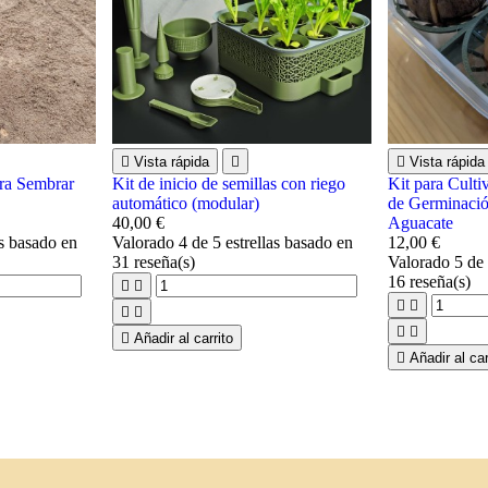

Vista rápida


Vista rápida
ra Sembrar
Kit de inicio de semillas con riego
Kit para Cult
automático (modular)
de Germinació
40,00 €
Aguacate
as basado en
Valorado
4
de 5 estrellas basado en
12,00 €
31
reseña(s)
Valorado
5
de 
16
reseña(s)









Añadir al carrito

Añadir al car