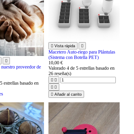

Vista rápida

Macetero Auto-riego para Plántulas
(Sistema con Botella PET)

10,00 €
 nuestro proveedor de
Valorado
4
de 5 estrellas basado en
26
reseña(s)


5 estrellas basado en


es

Añadir al carrito