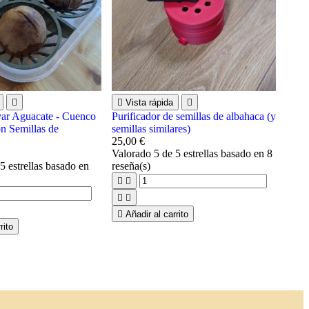


Vista rápida

ivar Aguacate - Cuenco
Purificador de semillas de albahaca (y
n Semillas de
semillas similares)
25,00 €
Valorado
5
de 5 estrellas basado en
8
5 estrellas basado en
reseña(s)





Añadir al carrito
rito