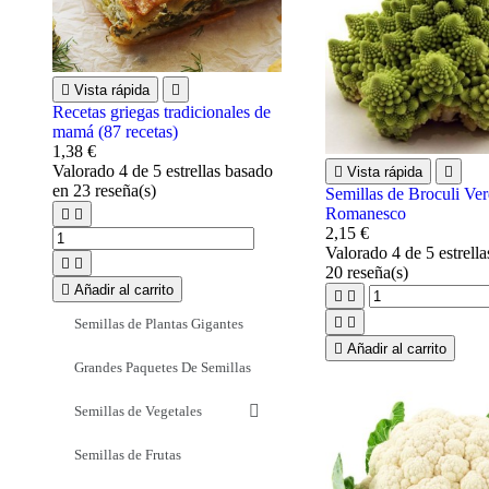

Vista rápida

Recetas griegas tradicionales de
mamá (87 recetas)
1,38 €
Valorado
4
de 5 estrellas basado

Vista rápida

en
23
reseña(s)
Semillas de Broculi Ve
Romanesco


2,15 €
Valorado
4
de 5 estrell


20
reseña(s)

Añadir al carrito




Semillas de Plantas Gigantes

Añadir al carrito
Grandes Paquetes De Semillas
Semillas de Vegetales
Semillas de Frutas