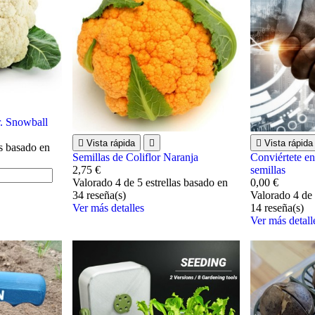
r. Snowball

Vista rápida


Vista rápida
as basado en
Semillas de Coliflor Naranja
Conviértete en
2,75 €
semillas
Valorado
4
de 5 estrellas basado en
0,00 €
34
reseña(s)
Valorado
4
de 
Ver más detalles
14
reseña(s)
Ver más detall