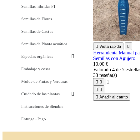
Semillas híbridas F1
Semillas de Flores
Semillas de Cactus
Semillas de Planta acuática

Vista rápida

Herramienta Manual pa
Especias orgánicas
Semillas con Agujero
10,00 €
Embalaje y cosas
Valorado
4
de 5 estrell
33
reseña(s)
Molde de Frutas y Verduras




Cuidado de las plantas

Añadir al carrito
Instrucciones de Siembra
Entrega - Pago