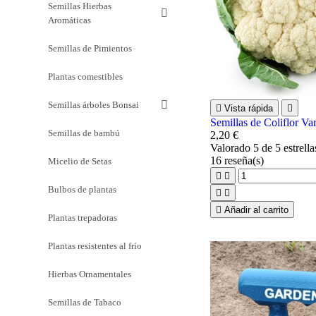
Semillas Hierbas
Aromáticas
Semillas de Pimientos
Plantas comestibles
Semillas árboles Bonsai

Vista rápida

Semillas de Coliflor Va
Semillas de bambú
2,20 €
Valorado
5
de 5 estrell
16
reseña(s)
Micelio de Setas


Bulbos de plantas



Añadir al carrito
Plantas trepadoras
Plantas resistentes al frío
Hierbas Ornamentales
Semillas de Tabaco