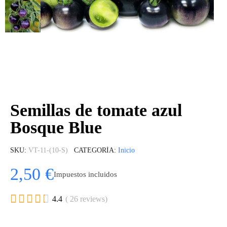
Semillas de tomate azul
Bosque Blue
SKU
VT-11-(10-S)
CATEGORÍA
Inicio
2,50 €
Impuestos incluidos





4.4
( 26 reviews)