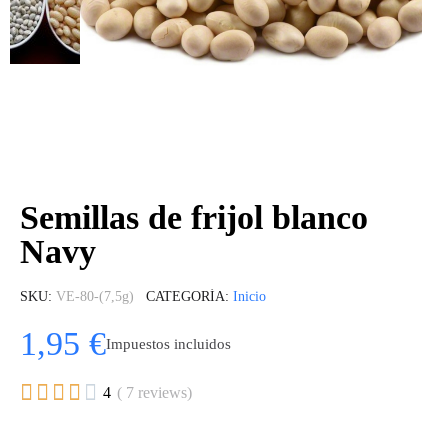
Semillas de frijol blanco
Navy
SKU
VE-80-(7,5g)
CATEGORÍA
Inicio
1,95 €
Impuestos incluidos





4
( 7 reviews)