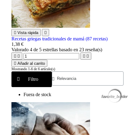

Vista rápida

Recetas griegas tradicionales de mamá (87 recetas)
1,38 €
Valorado
4
de 5 estrellas basado en
23
reseña(s)





Añadir al carrito
Mostrando 1-6 de 6 artículo(s)
Filtro
Fuera de stock
favorite_border
favorite_border
favorite_border
favorite_border
favorite_border
favorite_border