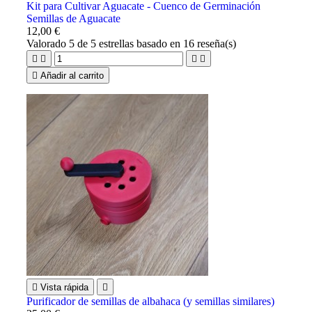
Kit para Cultivar Aguacate - Cuenco de Germinación
Semillas de Aguacate
12,00 €
Valorado
5
de 5 estrellas basado en
16
reseña(s)





Añadir al carrito

Vista rápida

Purificador de semillas de albahaca (y semillas similares)