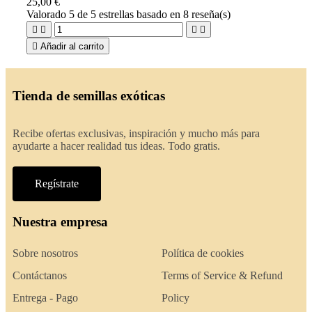
25,00 €
Valorado
5
de 5 estrellas basado en
8
reseña(s)





Añadir al carrito
Tienda de semillas exóticas
Recibe ofertas exclusivas, inspiración y mucho más para
ayudarte a hacer realidad tus ideas. Todo gratis.
Regístrate
Nuestra empresa
Sobre nosotros
Política de cookies
Contáctanos
Terms of Service & Refund
Entrega - Pago
Policy