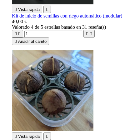

Vista rápida

Kit de inicio de semillas con riego automático (modular)
40,00 €
Valorado
4
de 5 estrellas basado en
31
reseña(s)





Añadir al carrito

Vista rápida
