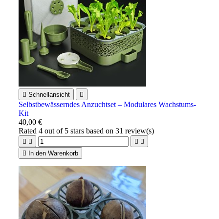

Schnellansicht

Selbstbewässerndes Anzuchtset – Modulares Wachstums-
Kit
40,00 €
Rated
4
out of 5 stars based on
31
review(s)





In den Warenkorb