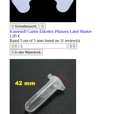

Schnellansicht

Kunststoff Garten Etiketten Pflanzen Label Marker
1,95 €
Rated
5
out of 5 stars based on
11
review(s)





In den Warenkorb