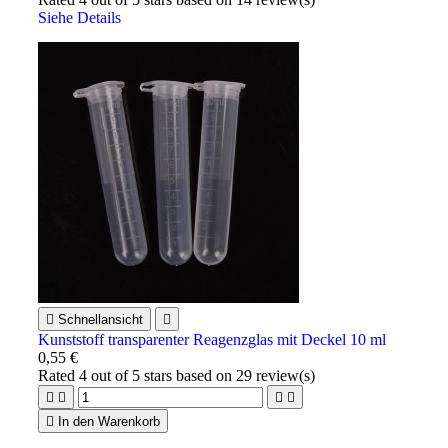
Siehe Details

Schnellansicht

Kunststoff transparenter Reagenzglas mit Deckel 10 ml
0,55 €
Rated
4
out of 5 stars based on
29
review(s)





In den Warenkorb