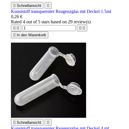

Schnellansicht

Kunststoff transparenter Reagenzglas mit Deckel 1.5ml
0,26 €
Rated
4
out of 5 stars based on
29
review(s)





In den Warenkorb

Schnellansicht

Kunststoff transparenter Reagenzglas mit Deckel 4 ml