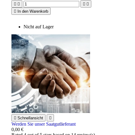





In den Warenkorb
Nicht auf Lager

Schnellansicht

Werden Sie unser Saatgutlieferant
0,00 €
Rated
4
out of 5 stars based on
14
review(s)