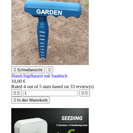

Schnellansicht

Hand-Säpflanzer mit Saatloch
10,00 €
Rated
4
out of 5 stars based on
33
review(s)





In den Warenkorb