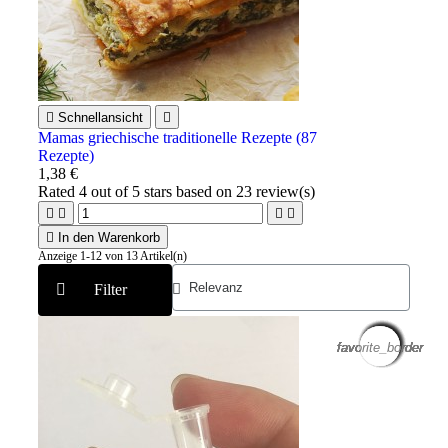

Schnellansicht

Mamas griechische traditionelle Rezepte (87
Rezepte)
1,38 €
Rated
4
out of 5 stars based on
23
review(s)





In den Warenkorb
Anzeige 1-12 von 13 Artikel(n)
Filter
favorite_border
favorite_border
favorite_border
favorite_border
favorite_border
favorite_border
favorite_border
favorite_border
favorite_border
favorite_border
favorite_border
favorite_border