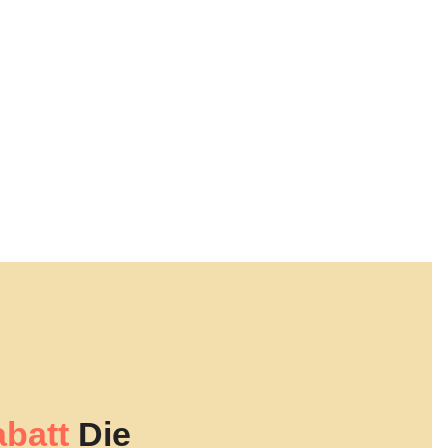
batt
Die