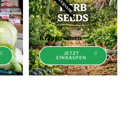
KRÄUTERSAMEN​
ER
Kräutersamen
JETZT
EINKAUFEN