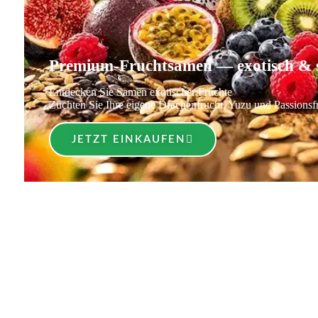
Premium-Fruchtsamen — exotisch & s
Entdecken Sie Samen exotischer Früchte
Züchten Sie Ihre eigene Drachenfrucht, Yuzu und Passionsf
JETZT EINKAUFEN