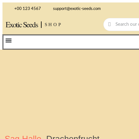
+00 123 4567
support@exotic-seeds.com
Exotic Seeds
SHOP
Sag Hallo,
Drachenfrucht