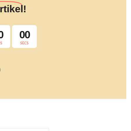
tikel!
0
00
NS
SECS