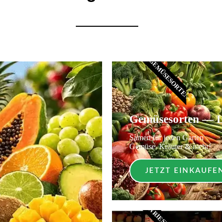
GEMÜSESORTEN
Gemüsesorten — L
Samen für jeden Garten
Gemüse, Kräuter & mehr!
JETZT EINKAUFE