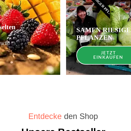
SAMEN RIESIGER PFLANZEN​
elten
SAMEN RIESIG
PFLANZEN
rucht!
JETZT
EINKAUFEN
Entdecke
den Shop