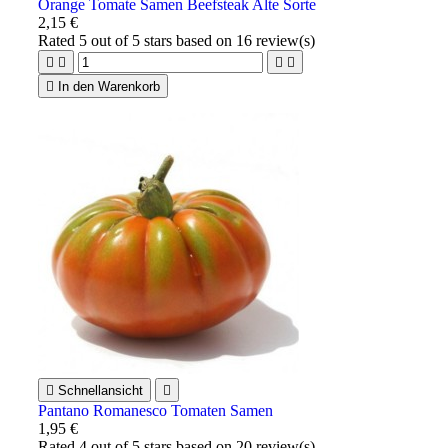
Orange Tomate Samen Beefsteak Alte Sorte
2,15 €
Rated
5
out of 5 stars based on
16
review(s)





In den Warenkorb

Schnellansicht

Pantano Romanesco Tomaten Samen
1,95 €
Rated
4
out of 5 stars based on
20
review(s)