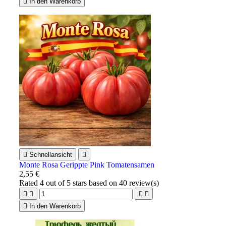

In den Warenkorb

Schnellansicht

Monte Rosa Gerippte Pink Tomatensamen
2,55 €
Rated
4
out of 5 stars based on
40
review(s)





In den Warenkorb