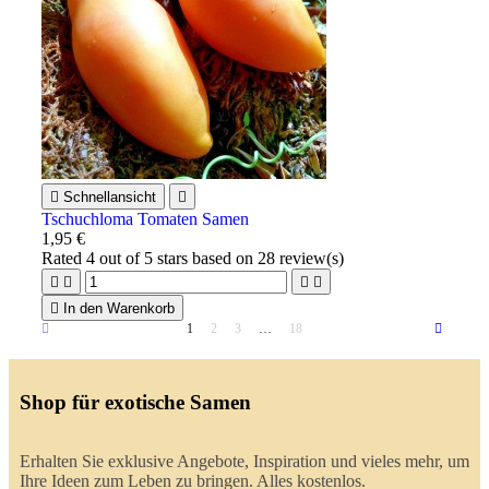

Schnellansicht

Tschuchloma Tomaten Samen
1,95 €
Rated
4
out of 5 stars based on
28
review(s)





In den Warenkorb
1
2
3
…
18
Shop für exotische Samen
Erhalten Sie exklusive Angebote, Inspiration und vieles mehr, um
Ihre Ideen zum Leben zu bringen. Alles kostenlos.