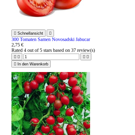

Schnellansicht

300 Tomaten Samen Novosadski Jabucar
2,75 €
Rated
4
out of 5 stars based on
37
review(s)





In den Warenkorb