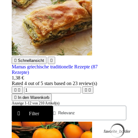

Schnellansicht

Mamas griechische traditionelle Rezepte (87
Rezepte)
1,38 €
Rated
4
out of 5 stars based on
23
review(s)





In den Warenkorb
Anzeige 1-12 von 210 Artikel(n)
Filter
favorite_border
favorite_border
favorite_border
favorite_border
favorite_border
favorite_border
favorite_border
favorite_border
favorite_border
favorite_border
favorite_border
favorite_border