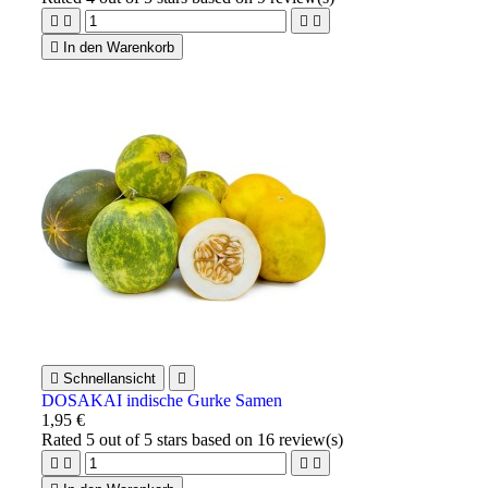





In den Warenkorb

Schnellansicht

DOSAKAI indische Gurke Samen
1,95 €
Rated
5
out of 5 stars based on
16
review(s)



