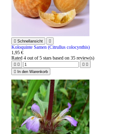

Schnellansicht

Koloquinte Samen (Citrullus colocynthis)
1,95 €
Rated
4
out of 5 stars based on
35
review(s)





In den Warenkorb