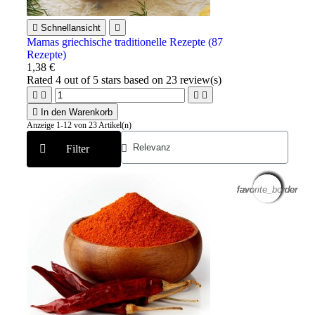

Schnellansicht

Mamas griechische traditionelle Rezepte (87
Rezepte)
1,38 €
Rated
4
out of 5 stars based on
23
review(s)





In den Warenkorb
Anzeige 1-12 von 23 Artikel(n)
Filter
favorite_border
favorite_border
favorite_border
favorite_border
favorite_border
favorite_border
favorite_border
favorite_border
favorite_border
favorite_border
favorite_border
favorite_border