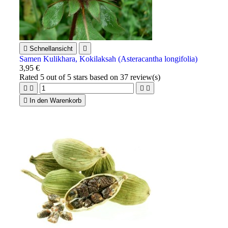

Schnellansicht

Samen Kulikhara, Kokilaksah (Asteracantha longifolia)
3,95 €
Rated
5
out of 5 stars based on
37
review(s)





In den Warenkorb