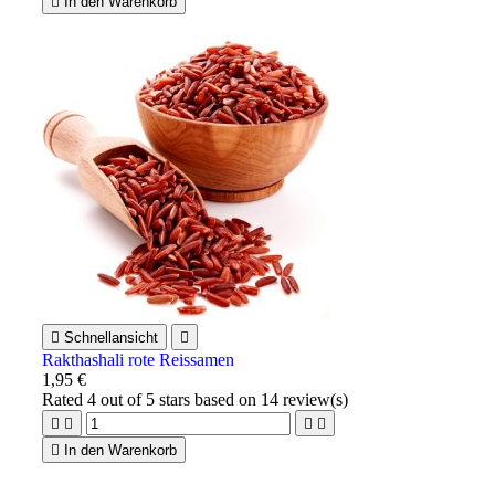

In den Warenkorb

Schnellansicht

Rakthashali rote Reissamen
1,95 €
Rated
4
out of 5 stars based on
14
review(s)





In den Warenkorb