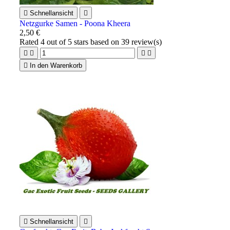

Schnellansicht

Netzgurke Samen - Poona Kheera
2,50 €
Rated
4
out of 5 stars based on
39
review(s)





In den Warenkorb

Schnellansicht
