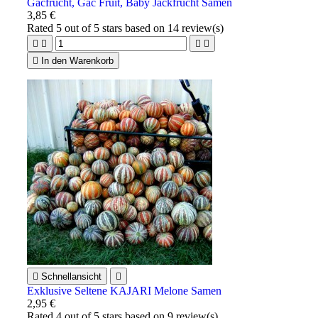
Gacfrucht, Gac Fruit, Baby Jackfrucht Samen
3,85 €
Rated
5
out of 5 stars based on
14
review(s)





In den Warenkorb

Schnellansicht

Exklusive Seltene KAJARI Melone Samen
2,95 €
Rated
4
out of 5 stars based on
9
review(s)