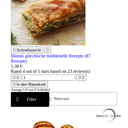

Schnellansicht

Mamas griechische traditionelle Rezepte (87
Rezepte)
1,38 €
Rated
4
out of 5 stars based on
23
review(s)





In den Warenkorb
Anzeige 1-9 von 9 Artikel(n)
Filter
favorite_border
favorite_border
favorite_border
favorite_border
favorite_border
favorite_border
favorite_border
favorite_border
favorite_border