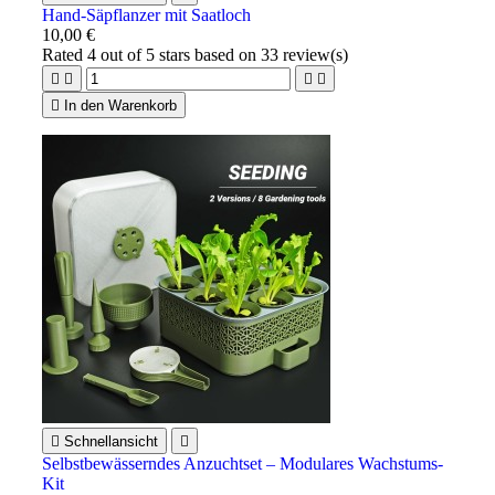
Hand-Säpflanzer mit Saatloch
10,00 €
Rated
4
out of 5 stars based on
33
review(s)





In den Warenkorb

Schnellansicht

Selbstbewässerndes Anzuchtset – Modulares Wachstums-
Kit