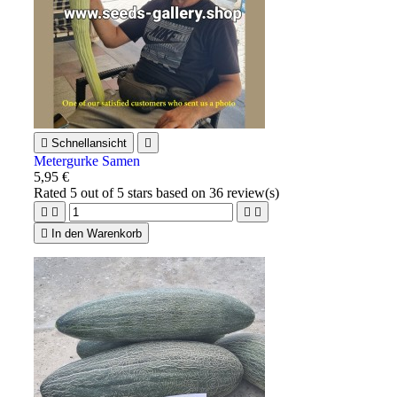

Schnellansicht

Metergurke Samen
5,95 €
Rated
5
out of 5 stars based on
36
review(s)





In den Warenkorb