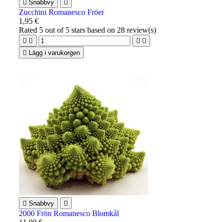

Snabbvy

Zucchini Romanesco Fröer
1,95 €
Rated
5
out of 5 stars based on
28
review(s)





Lägg i varukorgen

Snabbvy

2000 Frön Romanesco Blomkål