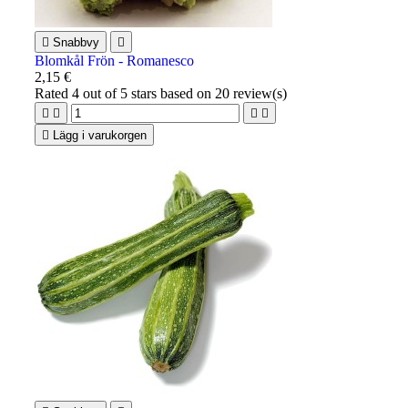

Snabbvy

Blomkål Frön - Romanesco
2,15 €
Rated
4
out of 5 stars based on
20
review(s)





Lägg i varukorgen