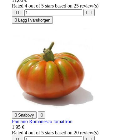
11,00 €
Rated
4
out of 5 stars based on
25
review(s)





Lägg i varukorgen

Snabbvy

Pantano Romanesco tomatfrön
1,95 €
Rated
4
out of 5 stars based on
20
review(s)



