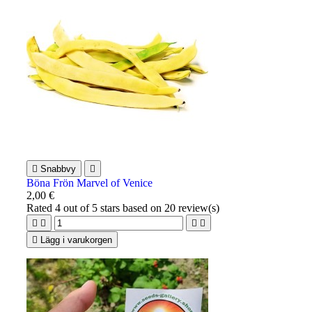

Snabbvy

Böna Frön Marvel of Venice
2,00 €
Rated
4
out of 5 stars based on
20
review(s)





Lägg i varukorgen