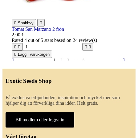

Snabbvy

Tomat San Marzano 2 frön
2,00 €
Rated
4
out of 5 stars based on
24
review(s)





Lägg i varukorgen
1
2
3
…
6
Exotic Seeds Shop
Få exklusiva erbjudanden, inspiration och mycket mer som
hjälper dig att förverkliga dina idéer. Helt gratis.
Bli medlem eller logga in
Vårt företag