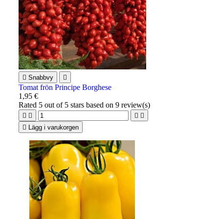

Snabbvy

Tomat frön Principe Borghese
1,95 €
Rated
5
out of 5 stars based on
9
review(s)





Lägg i varukorgen