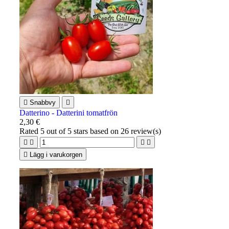

Snabbvy

Datterino - Datterini tomatfrön
2,30 €
Rated
5
out of 5 stars based on
26
review(s)





Lägg i varukorgen