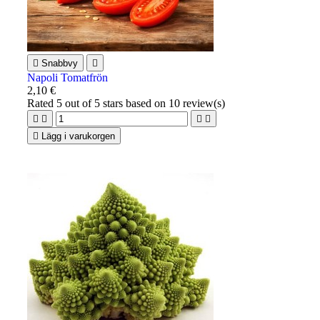

Snabbvy

Napoli Tomatfrön
2,10 €
Rated
5
out of 5 stars based on
10
review(s)





Lägg i varukorgen