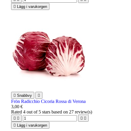

Lägg i varukorgen

Snabbvy

Frön Radicchio Cicoria Rossa di Verona
3,00 €
Rated
4
out of 5 stars based on
27
review(s)





Lägg i varukorgen