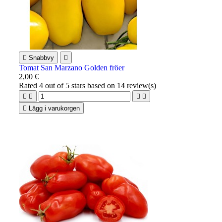

Snabbvy

Tomat San Marzano Golden fröer
2,00 €
Rated
4
out of 5 stars based on
14
review(s)





Lägg i varukorgen