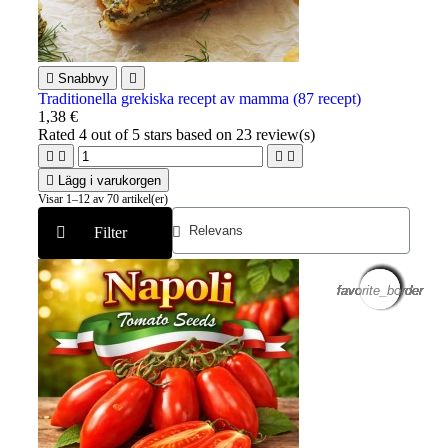

Snabbvy

Traditionella grekiska recept av mamma (87 recept)
1,38 €
Rated
4
out of 5 stars based on
23
review(s)





Lägg i varukorgen
Visar 1–12 av 70 artikel(er)
Filter
favorite_border
favorite_border
favorite_border
favorite_border
favorite_border
favorite_border
favorite_border
favorite_border
favorite_border
favorite_border
favorite_border
favorite_border